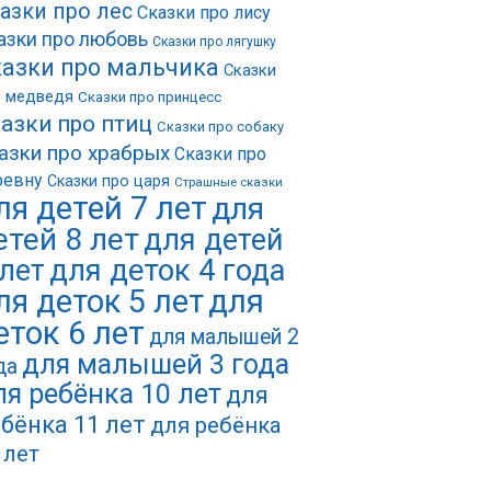
азки про лес
Сказки про лису
азки про любовь
Сказки про лягушку
азки про мальчика
Сказки
о медведя
Сказки про принцесс
азки про птиц
Сказки про собаку
азки про храбрых
Сказки про
ревну
Сказки про царя
Страшные сказки
ля детей 7 лет
для
етей 8 лет
для детей
 лет
для деток 4 года
ля деток 5 лет
для
еток 6 лет
для малышей 2
для малышей 3 года
да
ля ребёнка 10 лет
для
бёнка 11 лет
для ребёнка
 лет