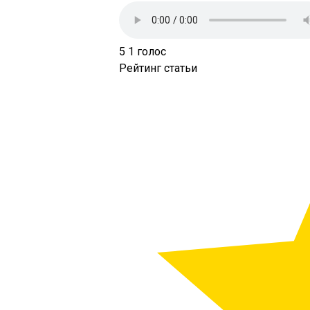
5
1
голос
Рейтинг статьи