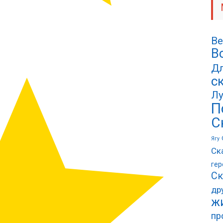
Ве
В
Дл
с
Лу
П
С
Ягу
Ск
гер
Ск
др
ж
пр