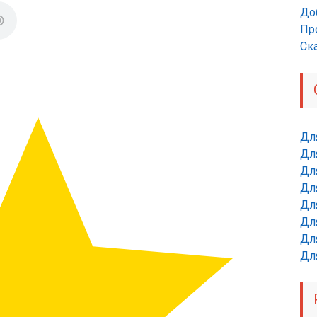
До
Пр
Ск
Дл
Дл
Для
Для
Для
Дл
Дл
Дл