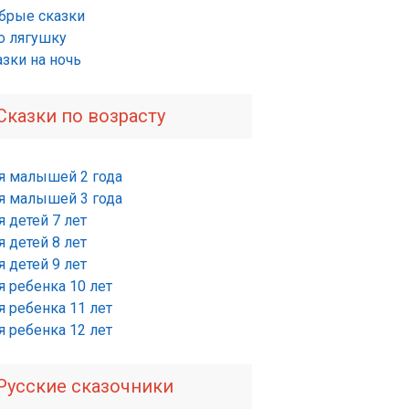
брые сказки
о лягушку
азки на ночь
Сказки по возрасту
я малышей 2 года
я малышей 3 года
 детей 7 лет
 детей 8 лет
 детей 9 лет
я ребенка 10 лет
я ребенка 11 лет
я ребенка 12 лет
Русские сказочники