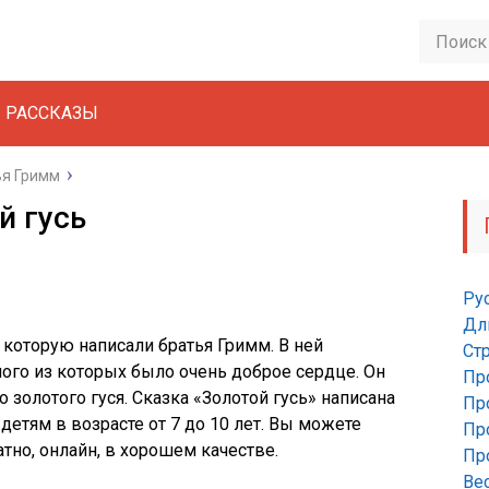
РАССКАЗЫ
ья Гримм
й гусь
Ру
Дл
, которую написали братья Гримм. В ней
Ст
дного из которых было очень доброе сердце. Он
Пр
го золотого гуся. Сказка «Золотой гусь» написана
Пр
детям в возрасте от 7 до 10 лет. Вы можете
Пр
тно, онлайн, в хорошем качестве.
Пр
Ве