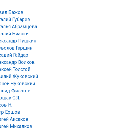
вел Бажов
талий Губарев
талья Абрамцева
талий Бианки
ександр Пушкин
еволод Гаршин
кадий Гайдар
ександр Волков
ексей Толстой
силий Жуковский
рней Чуковский
онид Филатов
ршак С.Я.
сов Н.
тр Ершов
ргей Аксаков
ргей Михалков