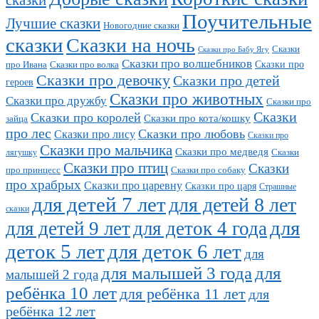
Поучительные
Лучшие сказки
Новогодние сказки
сказки
Сказки на ночь
Сказки
Сказки про Бабу Ягу
Сказки про волшебников
Сказки про
про Ивана
Сказки про волка
Сказки про девочку
Сказки про детей
героев
Сказки про животных
Сказки про дружбу
Сказки про
Сказки
Сказки про королей
Сказки про кота/кошку
зайца
про лес
Сказки про любовь
Сказки про лису
Сказки про
Сказки про мальчика
Сказки про медведя
Сказки
лягушку
Сказки про птиц
Сказки
про принцесс
Сказки про собаку
про храбрых
Сказки про царевну
Сказки про царя
Страшные
для детей 7 лет
для детей 8 лет
сказки
для
для детей 9 лет
для деток 4 года
деток 5 лет
для деток 6 лет
для
для малышей 3 года
для
малышей 2 года
ребёнка 10 лет
для ребёнка 11 лет
для
ребёнка 12 лет