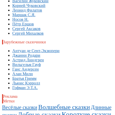
Василий Жуковский
Корней Чуковский
Леонид Филатов
Маршак С.Я.
Носов Н.
Пётр Ершов
Сергей Аксаков
Сергей Михалков
Зарубежные сказочники
Антуан де Сент-Экзюпери
Джанни Родари
Астрид Линдгрен
Вильгельм Гауф
Ганс Андерсен
Алан Милн
Братья Гримм
Льюис Кэрролл
Гофман Э.Т.А.
Реклама
Метки
Волшебные сказки
Длинные
Весёлые сказки
Короткие сказки
Добрые сказки
сказки