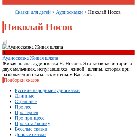
Сказки для детей
>
Аудиосказки
>
Николай Носов
Николай Носов
0
Аудиосказка Живая шляпа
Живая шляпа- аудиосказка Н. Носова. Это забавная история о
двух мальчиках, испугавшихся "живой" шляпы, которая при
разоблачении оказалась котенком Васькой.
Подборки сказок
Русские народные аудиосказки
Длинные
Страшные
Про лес
Про героев
Про принцесс
Про кота / кошку
Веселые сказки
Добрые сказки