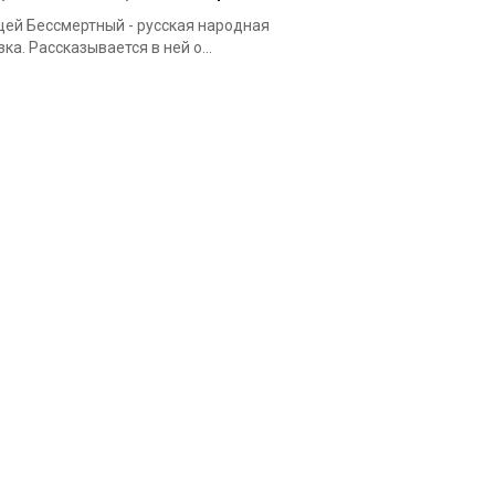
ей Бессмертный - русская народная
зка. Рассказывается в ней о...