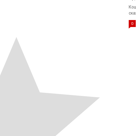
Кощ
ска
0