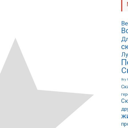
Ве
В
Дл
с
Лу
П
С
Ягу
Ск
гер
Ск
др
ж
пр