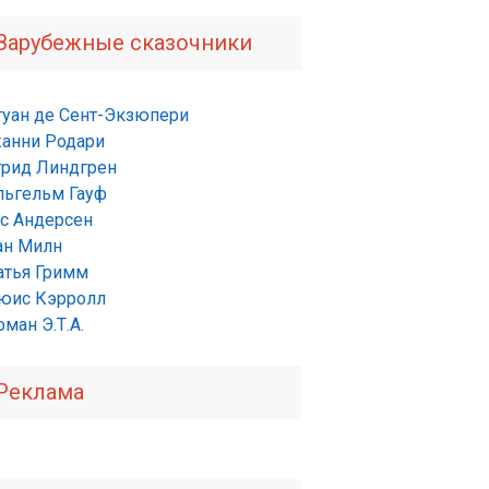
Зарубежные сказочники
туан де Сент-Экзюпери
анни Родари
трид Линдгрен
льгельм Гауф
нс Андерсен
ан Милн
атья Гримм
юис Кэрролл
ман Э.Т.А.
Реклама