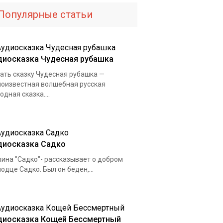
Популярные статьи
диосказка Чудесная рубашка
ать сказку Чудесная рубашка —
оизвестная волшебная русская
одная сказка....
диосказка Садко
ина "Садко"- рассказывает о добром
одце Садко. Был он беден,...
диосказка Кощей Бессмертный