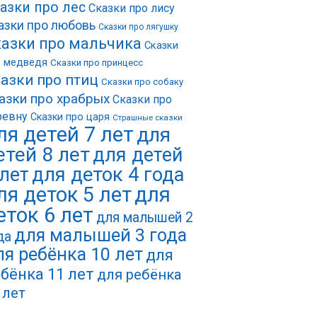
азки про лес
Сказки про лису
азки про любовь
Сказки про лягушку
азки про мальчика
Сказки
о медведя
Сказки про принцесс
азки про птиц
Сказки про собаку
азки про храбрых
Сказки про
ревну
Сказки про царя
Страшные сказки
ля детей 7 лет
для
етей 8 лет
для детей
 лет
для деток 4 года
ля деток 5 лет
для
еток 6 лет
для малышей 2
для малышей 3 года
да
ля ребёнка 10 лет
для
бёнка 11 лет
для ребёнка
 лет