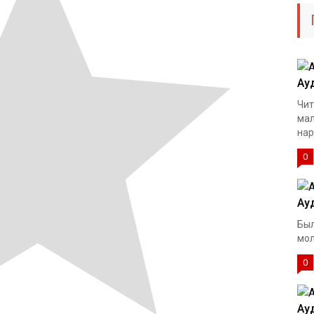
Ау
Чит
мал
нар
0
Ау
Был
мол
0
Ау