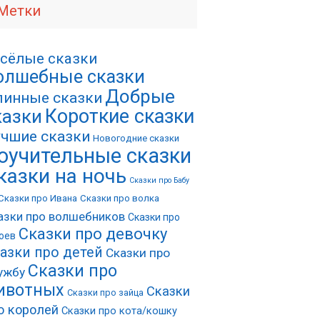
Метки
сёлые сказки
олшебные сказки
Добрые
инные сказки
Короткие сказки
казки
чшие сказки
Новогодние сказки
оучительные сказки
казки на ночь
Сказки про Бабу
Сказки про Ивана
Сказки про волка
азки про волшебников
Сказки про
Сказки про девочку
оев
азки про детей
Сказки про
Сказки про
ужбу
ивотных
Сказки
Сказки про зайца
о королей
Сказки про кота/кошку