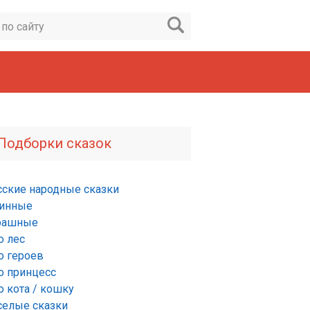
Подборки сказок
сские народные сказки
инные
рашные
о лес
о героев
о принцесс
о кота / кошку
селые сказки