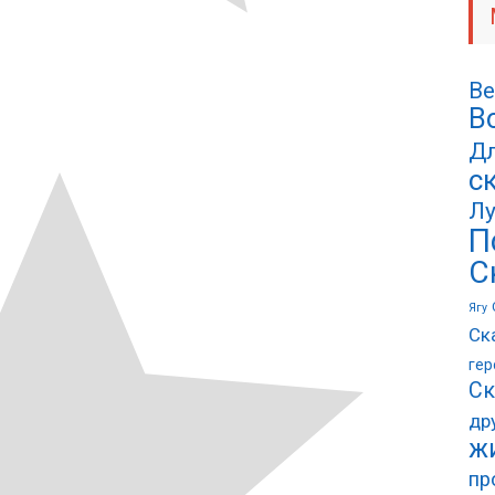
Ве
В
Дл
с
Лу
П
С
Ягу
Ск
гер
Ск
др
ж
пр