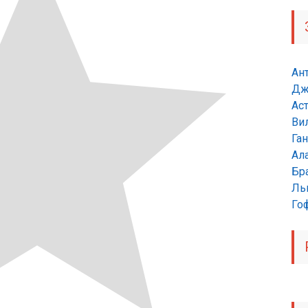
Ан
Дж
Ас
Ви
Га
Ал
Бр
Ль
Гоф