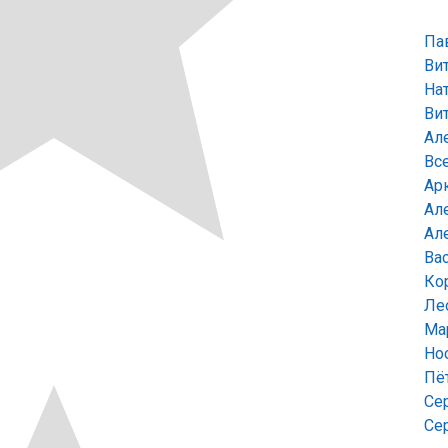
Па
Ви
На
Ви
Ал
Вс
Ар
Ал
Ал
Ва
Ко
Ле
Ма
Но
Пё
Се
Се