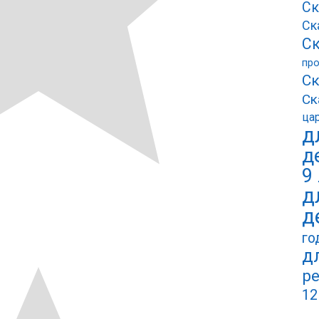
Ск
Ск
Ск
пр
Ск
Ск
ца
д
д
9
д
д
го
д
ре
12