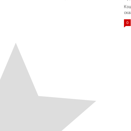
Кощ
ска
0