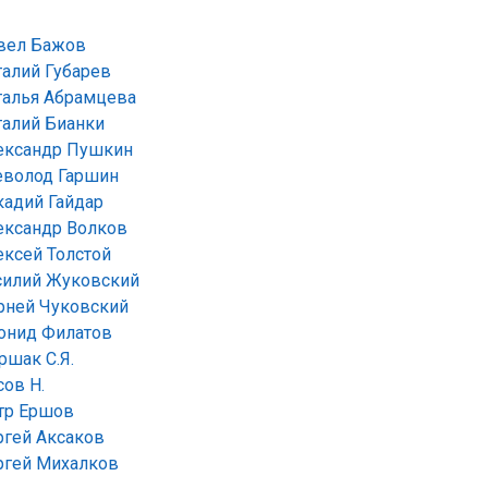
вел Бажов
талий Губарев
талья Абрамцева
талий Бианки
ександр Пушкин
еволод Гаршин
кадий Гайдар
ександр Волков
ексей Толстой
силий Жуковский
рней Чуковский
онид Филатов
ршак С.Я.
сов Н.
тр Ершов
ргей Аксаков
ргей Михалков