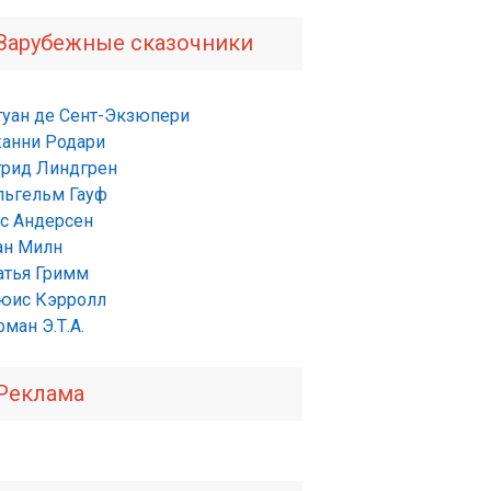
Зарубежные сказочники
туан де Сент-Экзюпери
анни Родари
трид Линдгрен
льгельм Гауф
нс Андерсен
ан Милн
атья Гримм
юис Кэрролл
ман Э.Т.А.
Реклама