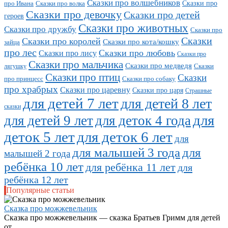
Сказки про волшебников
Сказки про
про Ивана
Сказки про волка
Сказки про девочку
Сказки про детей
героев
Сказки про животных
Сказки про дружбу
Сказки про
Сказки
Сказки про королей
Сказки про кота/кошку
зайца
про лес
Сказки про любовь
Сказки про лису
Сказки про
Сказки про мальчика
Сказки про медведя
Сказки
лягушку
Сказки про птиц
Сказки
про принцесс
Сказки про собаку
про храбрых
Сказки про царевну
Сказки про царя
Страшные
для детей 7 лет
для детей 8 лет
сказки
для
для детей 9 лет
для деток 4 года
деток 5 лет
для деток 6 лет
для
для малышей 3 года
для
малышей 2 года
ребёнка 10 лет
для ребёнка 11 лет
для
ребёнка 12 лет
Популярные статьи
Сказка про можжевельник
Сказка про можжевельник — сказка Братьев Гримм для детей
от...