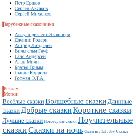
Пётр Ершов
Сергей Аксаков
Сергей Михалков
Зарубежные сказочники
Антуан де Сент-Экзюпери
Джанни Родари
Астрид Линдгрен
Вильгельм Гауф
Ганс Андерсен
Алан Милн
Братья Гримм
Льюис Кэрролл
Гофман Э.Т.А.
Реклама
Метки
Волшебные сказки
Длинные
Весёлые сказки
Короткие сказки
Добрые сказки
сказки
Поучительные
Лучшие сказки
Новогодние сказки
сказки
Сказки на ночь
Сказки
Сказки про Бабу Ягу