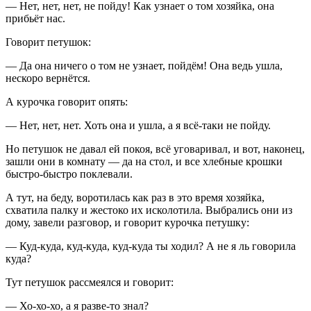
— Нет, нет, нет, не пойду! Как узнает о том хозяйка, она
прибьёт нас.
Говорит петушок:
— Да она ничего о том не узнает, пойдём! Она ведь ушла,
нескоро вернётся.
А курочка говорит опять:
— Нет, нет, нет. Хоть она и ушла, а я всё-таки не пойду.
Но петушок не давал ей покоя, всё уговаривал, и вот, наконец,
зашли они в комнату — да на стол, и все хлебные крошки
быстро-быстро поклевали.
А тут, на беду, воротилась как раз в это время хозяйка,
схватила палку и жестоко их исколотила. Выбрались они из
дому, завели разговор, и говорит курочка петушку:
— Куд-куда, куд-куда, куд-куда ты ходил? А не я ль говорила
куда?
Тут петушок рассмеялся и говорит:
— Хо-хо-хо, а я разве-то знал?