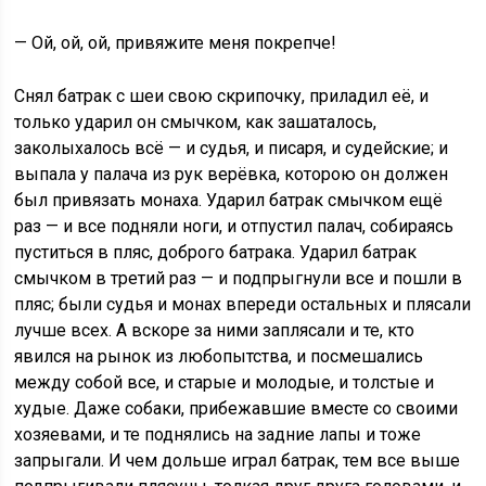
— Ой, ой, ой, привяжите меня покрепче!
Снял батрак с шеи свою скрипочку, приладил её, и
только ударил он смычком, как зашаталось,
заколыхалось всё — и судья, и писаря, и судейские; и
выпала у палача из рук верёвка, которою он должен
был привязать монаха. Ударил батрак смычком ещё
раз — и все подняли ноги, и отпустил палач, собираясь
пуститься в пляс, доброго батрака. Ударил батрак
смычком в третий раз — и подпрыгнули все и пошли в
пляс; были судья и монах впереди остальных и плясали
лучше всех. А вскоре за ними заплясали и те, кто
явился на рынок из любопытства, и посмешались
между собой все, и старые и молодые, и толстые и
худые. Даже собаки, прибежавшие вместе со своими
хозяевами, и те поднялись на задние лапы и тоже
запрыгали. И чем дольше играл батрак, тем все выше