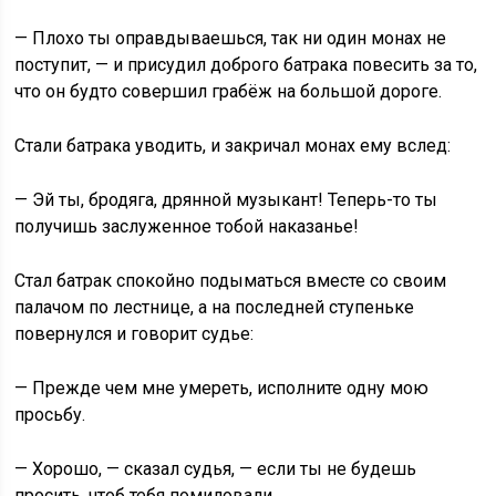
— Плохо ты оправдываешься, так ни один монах не
поступит, — и присудил доброго батрака повесить за то,
что он будто совершил грабёж на большой дороге.
Стали батрака уводить, и закричал монах ему вслед:
— Эй ты, бродяга, дрянной музыкант! Теперь-то ты
получишь заслуженное тобой наказанье!
Стал батрак спокойно подыматься вместе со своим
палачом по лестнице, а на последней ступеньке
повернулся и говорит судье:
— Прежде чем мне умереть, исполните одну мою
просьбу.
— Хорошо, — сказал судья, — если ты не будешь
просить, чтоб тебя помиловали.