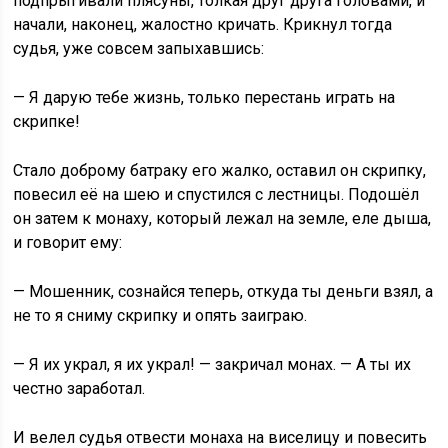
подпрыгивали плясуны, толкая друг друга головами, и
начали, наконец, жалостно кричать. Крикнул тогда
судья, уже совсем запыхавшись:
— Я дарую тебе жизнь, только перестань играть на
скрипке!
Стало доброму батраку его жалко, оставил он скрипку,
повесил её на шею и спустился с лестницы. Подошёл
он затем к монаху, который лежал на земле, еле дыша,
и говорит ему:
— Мошенник, сознайся теперь, откуда ты деньги взял, а
не то я сниму скрипку и опять заиграю.
— Я их украл, я их украл! — закричал монах. — А ты их
честно заработал.
И велел судья отвести монаха на виселицу и повесить