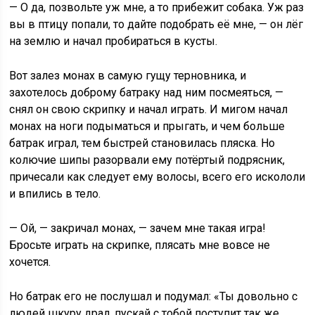
— О да, позвольте уж мне, а то прибежит собака. Уж раз
вы в птицу попали, то дайте подобрать её мне, — он лёг
на землю и начал пробираться в кусты.
Вот залез монах в самую гущу терновника, и
захотелось доброму батраку над ним посмеяться, —
снял он свою скрипку и начал играть. И мигом начал
монах на ноги подыматься и прыгать, и чем больше
батрак играл, тем быстрей становилась пляска. Но
колючие шипы разорвали ему потёртый подрясник,
причесали как следует ему волосы, всего его искололи
и впились в тело.
— Ой, — закричал монах, — зачем мне такая игра!
Бросьте играть на скрипке, плясать мне вовсе не
хочется.
Но батрак его не послушал и подумал: «Ты довольно с
людей шкуру драл, пускай с тобой поступит так же