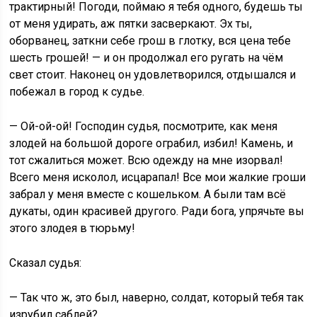
трактирный! Погоди, поймаю я тебя одного, будешь ты
от меня удирать, аж пятки засверкают. Эх ты,
оборванец, заткни себе грош в глотку, вся цена тебе
шесть грошей! — и он продолжал его ругать на чём
свет стоит. Наконец он удовлетворился, отдышался и
побежал в город к судье.
— Ой-ой-ой! Господин судья, посмотрите, как меня
злодей на большой дороге ограбил, избил! Камень, и
тот сжалиться может. Всю одежду на мне изорвал!
Всего меня исколол, исцарапал! Все мои жалкие гроши
забрал у меня вместе с кошельком. А были там всё
дукаты, один красивей другого. Ради бога, упрячьте вы
этого злодея в тюрьму!
Сказал судья:
— Так что ж, это был, наверно, солдат, который тебя так
изрубил саблей?