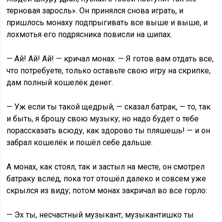
терновая заросль». Он принялся снова играть, и
пришлось монаху подпрыгивать все выше и выше, и
лохмотья его подрясника повисли на шипах.
— Ай! Ай! Ай! — кричал монах. — Я готов вам отдать все,
что потребуете, только оставьте свою игру на скрипке,
дам полный кошелёк денег.
— Уж если ты такой щедрый, — сказал батрак, — то, так
и быть, я брошу свою музыку; но надо будет о тебе
порассказать всюду, как здорово ты пляшешь! — и он
забрал кошелёк и пошёл себе дальше.
А монах, как стоял, так и застыл на месте, он смотрел
батраку вслед, пока тот отошёл далеко и совсем уже
скрылся из виду; потом монах закричал во все горло:
— Эх ты, несчастный музыкант, музыкантишко ты