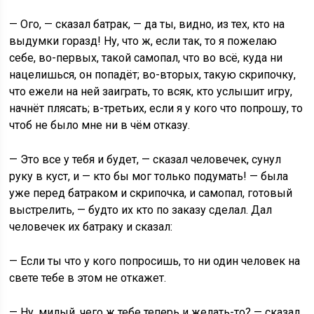
— Ого, — сказал батрак, — да ты, видно, из тех, кто на
выдумки горазд! Ну, что ж, если так, то я пожелаю
себе, во-первых, такой самопал, что во всё, куда ни
нацелишься, он попадёт; во-вторых, такую скрипочку,
что ежели на ней заиграть, то всяк, кто услышит игру,
начнёт плясать; в-третьих, если я у кого что попрошу, то
чтоб не было мне ни в чём отказу.
— Это все у тебя и будет, — сказал человечек, сунул
руку в куст, и — кто бы мог только подумать! — была
уже перед батраком и скрипочка, и самопал, готовый
выстрелить, — будто их кто по заказу сделал. Дал
человечек их батраку и сказал:
— Если ты что у кого попросишь, то ни один человек на
свете тебе в этом не откажет.
— Ну, милый, чего ж тебе теперь и желать-то? — сказал