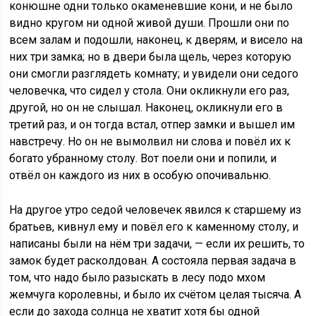
конюшне одни только окаменевшие кони, и не было
видно кругом ни одной живой души. Прошли они по
всем залам и подошли, наконец, к дверям, и висело на
них три замка; но в двери была щель, через которую
они смогли разглядеть комнату; и увидели они седого
человечка, что сидел у стола. Они окликнули его раз,
другой, но он не слышал. Наконец, окликнули его в
третий раз, и он тогда встал, отпер замки и вышел им
навстречу. Но он не вымолвил ни слова и повёл их к
богато убранному столу. Вот поели они и попили, и
отвёл он каждого из них в особую опочивальню.
На другое утро седой человечек явился к старшему из
братьев, кивнул ему и повёл его к каменному столу, и
написаны были на нём три задачи, — если их решить, то
замок будет расколдован. А состояла первая задача в
том, что надо было разыскать в лесу подо мхом
жемчуга королевны, и было их счётом целая тысяча. А
если до захода солнца не хватит хотя бы одной