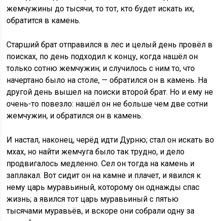
жемчужины до тысячи, то тот, кто будет искать их,
обратится в камень.
Старший брат отправился в лес и целый день провёл в
поисках, по день подходил к концу, когда нашёл он
только сотню жемчужин; и случилось с ним то, что
начертано было на столе, — обратился он в камень. На
другой день вышел на поиски второй брат. Но и ему не
очень-то повезло: нашёл он не больше чем две сотни
жемчужин, и обратился он в камень.
И настал, наконец, черёд идти Дурню; стал он искать во
мхах, но найти жемчуга было так трудно, и дело
продвигалось медленно. Сел он тогда на камень и
заплакал. Вот сидит он на камне и плачет, и явился к
нему царь муравьиный, которому он однажды спас
жизнь; а явился тот царь муравьиный с пятью
тысячами муравьёв, и вскоре они собрали одну за