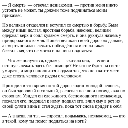
— Я смерть, — отвечал незнакомец, — против меня никто
устоять не может, ты должен тоже подчиняться моим
приказам.
Но великан отказался и вступил со смертью в борьбу. Была
между ними долгая, яростная борьба, наконец, великан
одержал верх и сбил кулаком смерть, и она рухнула наземь у
придорожного камня. Пошёл великан своей дорогою дальше,
а смерть осталась лежать побеждённая и стала такая
бессильная, что не могла и на ноги подняться.
— Что же получится, однако, — сказала она, — если я
останусь лежать здесь без помощи? Никто не будет на свете
умирать, и мир наполнится людьми так, что не хватит места
даже стоять человеку рядом с человеком.
Проходил в это время по той дороге один молодой человек,
он был здоровый и сильный, распевал песню и поглядывал по
сторонам. Увидел он еле живого, беспомощного незнакомца,
пожалел его, подошёл к нему, поднял его, влил ему в рот из
своей фляги вина и стал ждать, пока тот снова придёт в себя.
— А знаешь ли ты, — спросил, подымаясь, незнакомец, — кто
я такой, кому ты помог подняться на ноги?