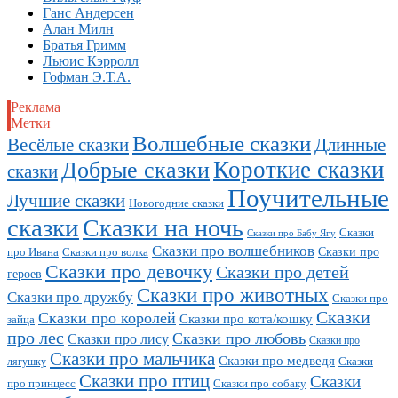
Ганс Андерсен
Алан Милн
Братья Гримм
Льюис Кэрролл
Гофман Э.Т.А.
Реклама
Метки
Волшебные сказки
Длинные
Весёлые сказки
Короткие сказки
Добрые сказки
сказки
Поучительные
Лучшие сказки
Новогодние сказки
сказки
Сказки на ночь
Сказки
Сказки про Бабу Ягу
Сказки про волшебников
Сказки про
про Ивана
Сказки про волка
Сказки про девочку
Сказки про детей
героев
Сказки про животных
Сказки про дружбу
Сказки про
Сказки
Сказки про королей
Сказки про кота/кошку
зайца
про лес
Сказки про любовь
Сказки про лису
Сказки про
Сказки про мальчика
Сказки про медведя
Сказки
лягушку
Сказки про птиц
Сказки
про принцесс
Сказки про собаку