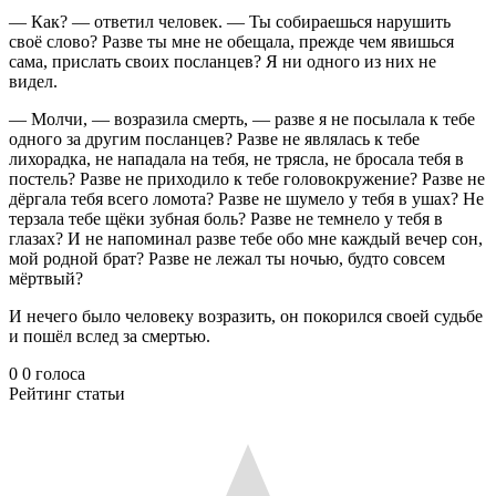
— Как? — ответил человек. — Ты собираешься нарушить
своё слово? Разве ты мне не обещала, прежде чем явишься
сама, прислать своих посланцев? Я ни одного из них не
видел.
— Молчи, — возразила смерть, — разве я не посылала к тебе
одного за другим посланцев? Разве не являлась к тебе
лихорадка, не нападала на тебя, не трясла, не бросала тебя в
постель? Разве не приходило к тебе головокружение? Разве не
дёргала тебя всего ломота? Разве не шумело у тебя в ушах? Не
терзала тебе щёки зубная боль? Разве не темнело у тебя в
глазах? И не напоминал разве тебе обо мне каждый вечер сон,
мой родной брат? Разве не лежал ты ночью, будто совсем
мёртвый?
И нечего было человеку возразить, он покорился своей судьбе
и пошёл вслед за смертью.
0
0
голоса
Рейтинг статьи