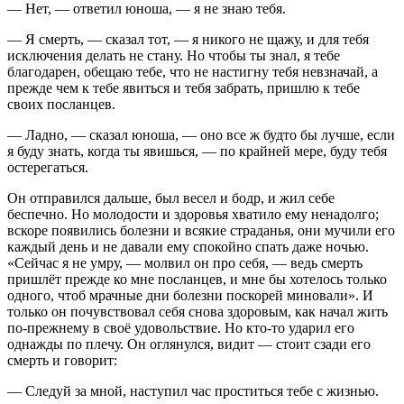
— Нет, — ответил юноша, — я не знаю тебя.
— Я смерть, — сказал тот, — я никого не щажу, и для тебя
исключения делать не стану. Но чтобы ты знал, я тебе
благодарен, обещаю тебе, что не настигну тебя невзначай, а
прежде чем к тебе явиться и тебя забрать, пришлю к тебе
своих посланцев.
— Ладно, — сказал юноша, — оно все ж будто бы лучше, если
я буду знать, когда ты явишься, — по крайней мере, буду тебя
остерегаться.
Он отправился дальше, был весел и бодр, и жил себе
беспечно. Но молодости и здоровья хватило ему ненадолго;
вскоре появились болезни и всякие страданья, они мучили его
каждый день и не давали ему спокойно спать даже ночью.
«Сейчас я не умру, — молвил он про себя, — ведь смерть
пришлёт прежде ко мне посланцев, и мне бы хотелось только
одного, чтоб мрачные дни болезни поскорей миновали». И
только он почувствовал себя снова здоровым, как начал жить
по-прежнему в своё удовольствие. Но кто-то ударил его
однажды по плечу. Он оглянулся, видит — стоит сзади его
смерть и говорит:
— Следуй за мной, наступил час проститься тебе с жизнью.