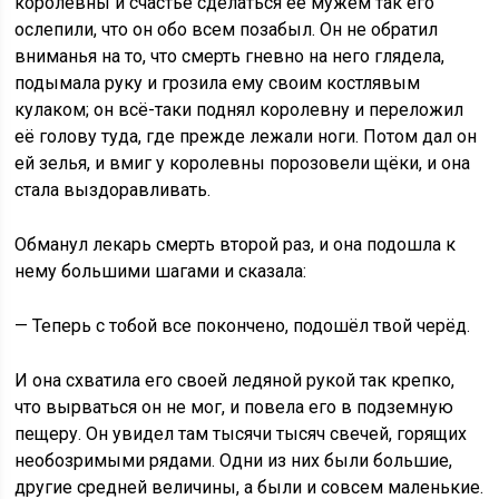
королевны и счастье сделаться её мужем так его
ослепили, что он обо всем позабыл. Он не обратил
вниманья на то, что смерть гневно на него глядела,
подымала руку и грозила ему своим костлявым
кулаком; он всё-таки поднял королевну и переложил
её голову туда, где прежде лежали ноги. Потом дал он
ей зелья, и вмиг у королевны порозовели щёки, и она
стала выздоравливать.
Обманул лекарь смерть второй раз, и она подошла к
нему большими шагами и сказала:
— Теперь с тобой все покончено, подошёл твой черёд.
И она схватила его своей ледяной рукой так крепко,
что вырваться он не мог, и повела его в подземную
пещеру. Он увидел там тысячи тысяч свечей, горящих
необозримыми рядами. Одни из них были большие,
другие средней величины, а были и совсем маленькие.