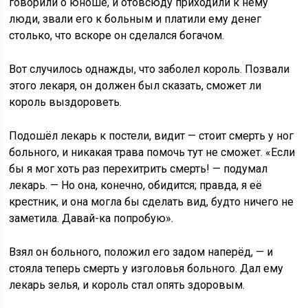
говорили о юноше, и отовсюду приходили к нему
люди, звали его к больным и платили ему денег
столько, что вскоре он сделался богачом.
Вот случилось однажды, что заболел король. Позвали
этого лекаря, он должен был сказать, сможет ли
король выздороветь.
Подошёл лекарь к постели, видит — стоит смерть у ног
больного, и никакая трава помочь тут не сможет. «Если
бы я мог хоть раз перехитрить смерть! — подумал
лекарь. — Но она, конечно, обидится; правда, я её
крестник, и она могла бы сделать вид, будто ничего не
заметила. Давай-ка попробую».
Взял он больного, положил его задом наперёд, — и
стояла теперь смерть у изголовья больного. Дал ему
лекарь зелья, и король стал опять здоровым.