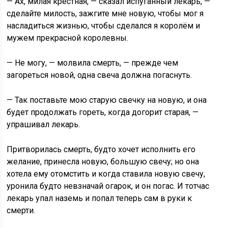
— Ах, милая крёстная, — сказал испуганный лекарь, —
сделайте милость, зажгите мне новую, чтобы мог я
насладиться жизнью, чтобы сделался я королём и
мужем прекрасной королевны.
— Не могу, — молвила смерть, — прежде чем
загореться новой, одна свеча должна погаснуть.
— Так поставьте мою старую свечку на новую, и она
будет продолжать гореть, когда догорит старая, —
упрашивал лекарь.
Притворилась смерть, будто хочет исполнить его
желание, принесла новую, большую свечу; но она
хотела ему отомстить и когда ставила новую свечу,
уронила будто невзначай огарок, и он погас. И тотчас
лекарь упал наземь и попал теперь сам в руки к
смерти.