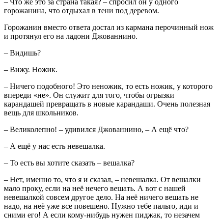
– Что же это за страна такая? – спросил он у одного
горожанина, что отдыхал в тени под деревом.
Горожанин вместо ответа достал из кармана перочинный нож
и протянул его на ладони Джованнино.
– Видишь?
– Вижу. Ножик.
– Ничего подобного! Это неножик, то есть ножик, у которого
впереди «не». Он служит для того, чтобы огрызки
карандашей превращать в новые карандаши. Очень полезная
вещь для школьников.
– Великолепно! – удивился Джованнино, – А ещё что?
– А ещё у нас есть невешалка.
– То есть вы хотите сказать – вешалка?
– Нет, именно то, что я и сказал, – невешалка. От вешалки
мало проку, если на неё нечего вешать. А вот с нашей
невешалкой совсем другое дело. На неё ничего вешать не
надо, на неё уже все повешено. Нужно тебе пальто, иди и
сними его! А если кому-нибудь нужен пиджак, то незачем