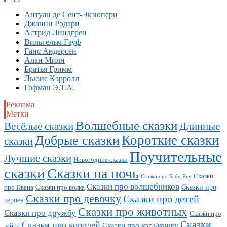
Антуан де Сент-Экзюпери
Джанни Родари
Астрид Линдгрен
Вильгельм Гауф
Ганс Андерсен
Алан Милн
Братья Гримм
Льюис Кэрролл
Гофман Э.Т.А.
Реклама
Метки
Волшебные сказки
Длинные
Весёлые сказки
Короткие сказки
Добрые сказки
сказки
Поучительные
Лучшие сказки
Новогодние сказки
сказки
Сказки на ночь
Сказки
Сказки про Бабу Ягу
Сказки про волшебников
Сказки про
про Ивана
Сказки про волка
Сказки про девочку
Сказки про детей
героев
Сказки про животных
Сказки про дружбу
Сказки про
Сказки
Сказки про королей
Сказки про кота/кошку
зайца