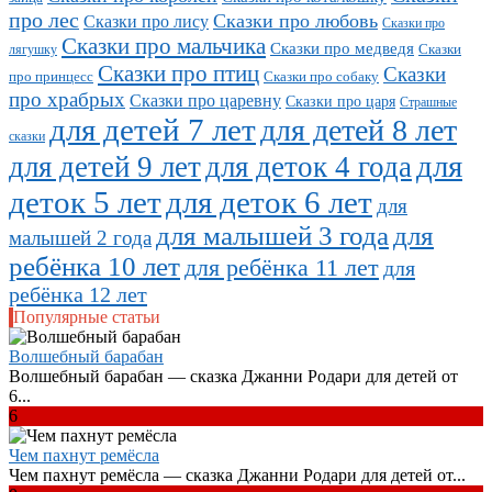
про лес
Сказки про любовь
Сказки про лису
Сказки про
Сказки про мальчика
Сказки про медведя
Сказки
лягушку
Сказки про птиц
Сказки
про принцесс
Сказки про собаку
про храбрых
Сказки про царевну
Сказки про царя
Страшные
для детей 7 лет
для детей 8 лет
сказки
для
для детей 9 лет
для деток 4 года
деток 5 лет
для деток 6 лет
для
для малышей 3 года
для
малышей 2 года
ребёнка 10 лет
для ребёнка 11 лет
для
ребёнка 12 лет
Популярные статьи
Волшебный барабан
Волшебный барабан — сказка Джанни Родари для детей от
6...
6
Чем пахнут ремёсла
Чем пахнут ремёсла — сказка Джанни Родари для детей от...