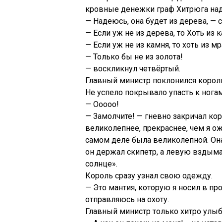
кровные денежки граф Хитрюга над
— Надеюсь, она будет из дерева, — с
— Если уж не из дерева, то Хоть из к
— Если уж не из камня, то хоть из мр
— Только бы не из золота!
— воскликнул четвёртый.
Главный министр поклонился королю
Не успело покрывало упасть к ногам
— Ооооо!
— Замолчите! — гневно закричал кор
великолепнее, прекраснее, чем я ож
самом деле была великолепной. Она
он держал скипетр, а левую вздымал
солнце».
Король сразу узнал свою одежду.
— Это мантия, которую я носил в пр
отправляюсь на охоту.
Главный министр только хитро улыб