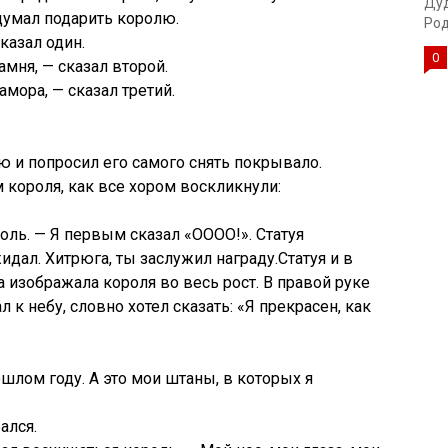
Дуд
умал подарить королю.
Род
казал один.
0
амня, — сказал второй.
амора, — сказал третий.
 и попросил его самого снять покрывало.
 короля, как все хором воскликнули:
оль. — Я первым сказал «ОООО!». Статуя
идал. Хитрюга, ты заслужил награду.Статуя и в
 изображала короля во весь рост. В правой руке
 к небу, словно хотел сказать: «Я прекрасен, как
ошлом году. А это мои штаны, в которых я
ался.