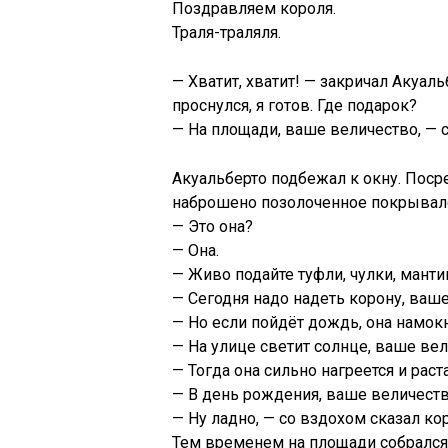
Поздравляем короля.
Траля-траляля.
— Хватит, хватит! — закричал Акуал
проснулся, я готов. Где подарок?
— На площади, ваше величество, — с
Акуальберто подбежал к окну. Посре
наброшено позолоченное покрывал
— Это она?
— Она.
— Живо подайте туфли, чулки, манти
— Сегодня надо надеть корону, ваше
— Но если пойдёт дождь, она намокн
— На улице светит солнце, ваше вел
— Тогда она сильно нагреется и раста
— В день рождения, ваше величеств
— Ну ладно, — со вздохом сказал кор
Тем временем на площади собрался 