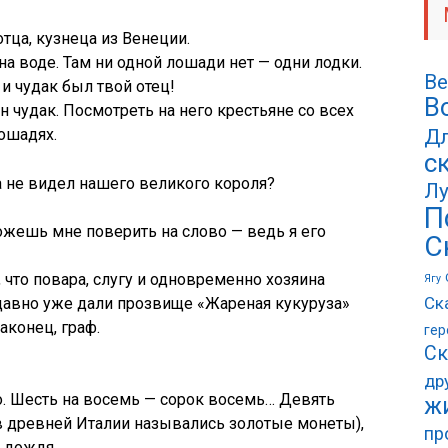
отца, кузнеца из Венеции.
на воде. Там ни одной лошади нет — одни лодки.
Ве
и чудак был твой отец!
В
н чудак. Посмотреть на него крестьяне со всех
ошадях.
Дл
с
да не видел нашего великого короля?
Лу
П
ожешь мне поверить на слово — ведь я его
С
 что повара, слугу и одновременно хозяина
Ягу
Ск
давно уже дали прозвище «Жареная кукуруза»
аконец, граф.
гер
Ск
др
о. Шесть на восемь — сорок восемь… Девять
ж
 в древней Италии назывались золотые монеты),
пр
т дождя.