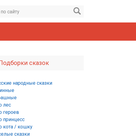
Подборки сказок
сские народные сказки
инные
рашные
о лес
о героев
о принцесс
о кота / кошку
селые сказки