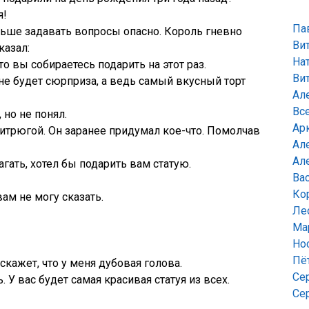
я!
Па
льше задавать вопросы опасно. Король гневно
Ви
казал:
На
то вы собираетесь подарить на этот раз.
Ви
не будет сюрприза, а ведь самый вкусный торт
Ал
Вс
 но не понял.
Ар
итрюгой. Он заранее придумал кое-что. Помолчав
Ал
Ал
агать, хотел бы подарить вам статую.
Ва
Ко
вам не могу сказать.
Ле
Ма
Но
Пё
д скажет, что у меня дубовая голова.
Се
 У вас будет самая красивая статуя из всех.
Се