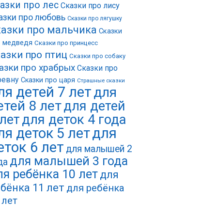
азки про лес
Сказки про лису
азки про любовь
Сказки про лягушку
азки про мальчика
Сказки
о медведя
Сказки про принцесс
азки про птиц
Сказки про собаку
азки про храбрых
Сказки про
ревну
Сказки про царя
Страшные сказки
ля детей 7 лет
для
етей 8 лет
для детей
 лет
для деток 4 года
ля деток 5 лет
для
еток 6 лет
для малышей 2
для малышей 3 года
да
ля ребёнка 10 лет
для
бёнка 11 лет
для ребёнка
 лет