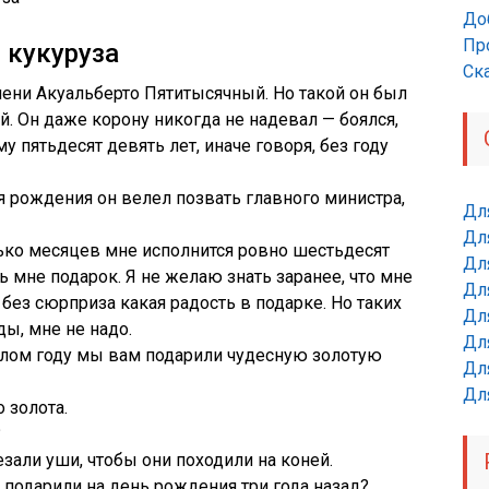
До
Пр
 кукуруза
Ск
ени Акуaльберто Пятитысячный. Но такой он был
. Он даже корону никогда не надевал — боялся,
му пятьдесят девять лет, иначе говоря, без году
я рождения он велел позвать главного министра,
Дл
Дл
ько месяцев мне исполнится ровно шестьдесят
Для
ать мне подарок. Я не желаю знать заранее, что мне
Для
 без сюрприза какая радость в подарке. Но таких
Для
ы, мне не надо.
Дл
шлом году мы вам подарили чудесную золотую
Дл
Дл
 золота.
?
езали уши, чтобы они походили на коней.
 подарили на день рождения три года назад?