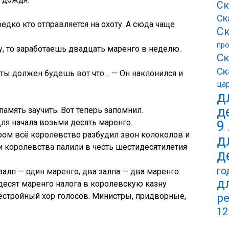
Ск
Ск
едко кто отправляется на охоту. А сюда чаще
Ск
пр
у, то заработаешь двадцать маренго в неделю.
Ск
Ск
ь ты должен будешь вот что… — Он наклонился и
ца
.
д
д
память заучить. Вот теперь запомнил.
Для начала возьми десять маренго.
9
ром всё королевство разбудил звон колоколов и
д
и королевства палили в честь шестидесятилетия
д
го
алп — один маренго, два залпа — два маренго.
д
десят маренго налога в королевскую казну
нестройный хор голосов. Министры, придворные,
ре
12