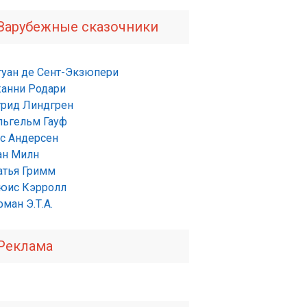
Зарубежные сказочники
туан де Сент-Экзюпери
анни Родари
трид Линдгрен
льгельм Гауф
нс Андерсен
ан Милн
атья Гримм
юис Кэрролл
ман Э.Т.А.
Реклама