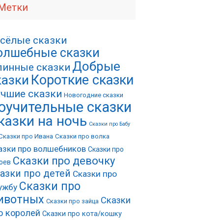
Метки
сёлые сказки
олшебные сказки
Добрые
инные сказки
Короткие сказки
казки
чшие сказки
Новогодние сказки
оучительные сказки
казки на ночь
Сказки про Бабу
Сказки про Ивана
Сказки про волка
азки про волшебников
Сказки про
Сказки про девочку
оев
азки про детей
Сказки про
Сказки про
ужбу
ивотных
Сказки
Сказки про зайца
о королей
Сказки про кота/кошку