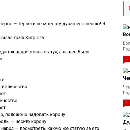
ьберто. — Терпеть не могу эту дурацкую песню! Я
Во
казал граф Хитрюга.
Вол
Род
ди площади стояла статуя, а на неё было
о.
6
Че
ю!
 величество.
Чем
Род
ет.
ичество.
0
ет.
о, положено надевать корону.
оль, — несите корону.
Ду
народ — посмотреть, какую же статую за его