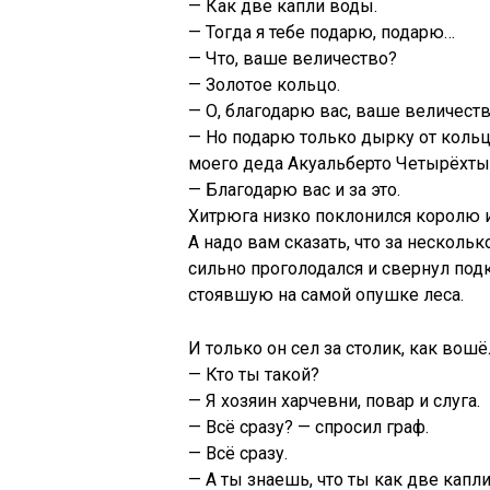
— Как две капли воды.
— Тогда я тебе подарю, подарю…
— Что, ваше величество?
— Золотое кольцо.
— О, благодарю вас, ваше величеств
— Но подарю только дырку от кольца
моего деда Акуальберто Четырёхты
— Благодарю вас и за это.
Хитрюга низко поклонился королю 
А надо вам сказать, что за несколько
сильно проголодался и свернул под
стоявшую на самой опушке леса.
И только он сел за столик, как вошё
— Кто ты такой?
— Я хозяин харчевни, повар и слуга.
— Всё сразу? — спросил граф.
— Всё сразу.
— А ты знаешь, что ты как две капл