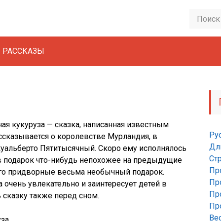
РАССКАЗЫ
ая кукуруза — сказка, написанная известным
Ру
ссказывается о королевстве Мурландия, в
Дл
куaльберто Пятитысячный. Скоро ему исполнялось
Ст
 в подарок что-нибудь непохожее на предыдущие
Пр
его придворные весьма необычный подарок.
Пр
 очень увлекательно и заинтересует детей в
Пр
ь сказку также перед сном.
Пр
Ве