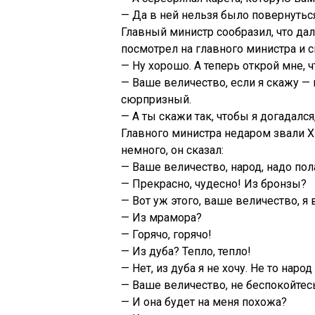
— Да в ней нельзя было повернутьс
Главный министр сообразил, что да
посмотрел на главного министра и с
— Ну хорошо. А теперь открой мне, ч
— Ваше величество, если я скажу — 
сюрпризный.
— А ты скажи так, чтобы я догадался,
Главного министра недаром звали Х
немного, он сказал:
— Ваше величество, народ, надо пол
— Прекрасно, чудесно! Из бронзы?
— Вот уж этого, ваше величество, я 
— Из мрамора?
— Горячо, горячо!
— Из дуба? Тепло, тепло!
— Нет, из дуба я не хочу. Не то наро
— Ваше величество, не беспокойтесь.
— И она будет на меня похожа?