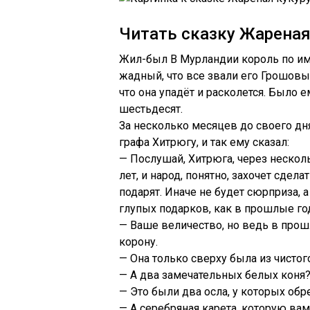
Читать сказку Жареная
Жил-был В Мурландии король по им
жадный, что все звали его Грошовый
что она упадёт и расколется. Было е
шестьдесят.
За несколько месяцев до своего дн
графа Хитрюгу, и так ему сказал:
— Послушай, Хитрюга, через нескол
лет, и народ, понятно, захочет сдел
подарят. Иначе не будет сюрприза, а
глупых подарков, как в прошлые год
— Ваше величество, но ведь в про
корону.
— Она только сверху была из чистого
— А два замечательных белых коня
— Это были два осла, у которых обр
— А серебряная карета, которую вам