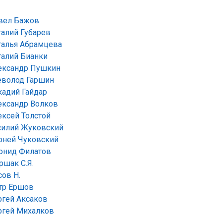
вел Бажов
талий Губарев
талья Абрамцева
талий Бианки
ександр Пушкин
еволод Гаршин
кадий Гайдар
ександр Волков
ексей Толстой
силий Жуковский
рней Чуковский
онид Филатов
ршак С.Я.
сов Н.
тр Ершов
ргей Аксаков
ргей Михалков