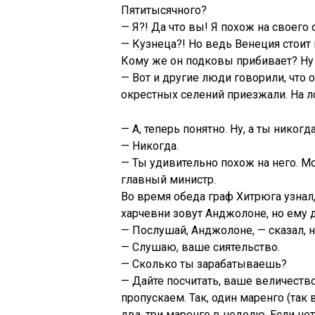
Пятитысячного?
— Я?! Да что вы! Я похож на своего 
— Кузнеца?! Но ведь Венеция стоит 
Кому же он подковы прибивает? Ну 
— Вот и другие люди говорили, что о
окрестных селений приезжали. На л
— А, теперь понятно. Ну, а ты никог
— Никогда.
— Ты удивительно похож на него. М
главный министр.
Во время обеда граф Хитрюга узнал,
харчевни зовут Анджолоне, но ему 
— Послушай, Анджолоне, — сказал, н
— Слушаю, ваше сиятельство.
— Сколько ты зарабатываешь?
— Дайте посчитать, ваше величеств
пропускаем. Так, один маренго (так
два, три маренго в неделю. Если не