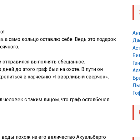
о!
Ан
. а само кольцо оставлю себе. Ведь это подарок
Дж
сячного.
Ас
Ви
и отправился выполнять обещанное.
Га
 дней до этого граф был на охоте. В пути он
Ал
крепиться в харчевню «Говорливый сверчок»,
Бр
Ль
Гоф
л человек с таким лицом, что граф остолбенел.
и воды похож на его величество Акуальберто