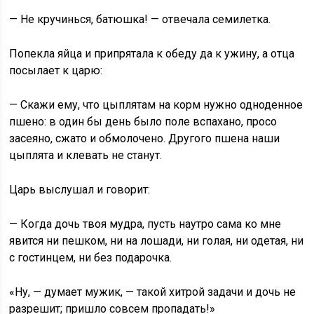
— Не кручинься, батюшка! — отвечала семилетка.
Попекла яйца и припрятала к обеду да к ужину, а отца
посылает к царю:
— Скажи ему, что цыплятам на корм нужно одноденное
пшено: в один бы день было поле вспахано, просо
засеяно, сжато и обмолочено. Другого пшена наши
цыплята и клевать не станут.
Царь выслушал и говорит:
— Когда дочь твоя мудра, пусть наутро сама ко мне
явится ни пешком, ни на лошади, ни голая, ни одетая, ни
с гостинцем, ни без подарочка.
«Ну, — думает мужик, — такой хитрой задачи и дочь не
разрешит; пришло совсем пропадать!»