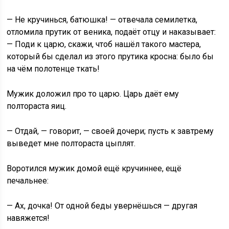
— Не кручинься, батюшка! — отвечала семилетка,
отломила прутик от веника, подаёт отцу и наказывает:
— Поди к царю, скажи, чтоб нашёл такого мастера,
который бы сделал из этого прутика кросна: было бы
на чём полотенце ткать!
Мужик доложил про то царю. Царь даёт ему
полтораста яиц.
— Отдай, — говорит, — своей дочери; пусть к завтрему
выведет мне полтораста цыплят.
Воротился мужик домой ещё кручиннее, ещё
печальнее:
— Ах, дочка! От одной беды увернёшься — другая
навяжется!