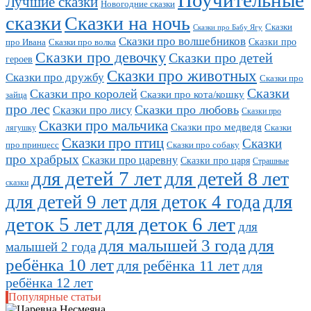
Лучшие сказки
Новогодние сказки
сказки
Сказки на ночь
Сказки
Сказки про Бабу Ягу
Сказки про волшебников
Сказки про
про Ивана
Сказки про волка
Сказки про девочку
Сказки про детей
героев
Сказки про животных
Сказки про дружбу
Сказки про
Сказки
Сказки про королей
Сказки про кота/кошку
зайца
про лес
Сказки про любовь
Сказки про лису
Сказки про
Сказки про мальчика
Сказки про медведя
Сказки
лягушку
Сказки про птиц
Сказки
про принцесс
Сказки про собаку
про храбрых
Сказки про царевну
Сказки про царя
Страшные
для детей 7 лет
для детей 8 лет
сказки
для
для детей 9 лет
для деток 4 года
деток 5 лет
для деток 6 лет
для
для малышей 3 года
для
малышей 2 года
ребёнка 10 лет
для ребёнка 11 лет
для
ребёнка 12 лет
Популярные статьи