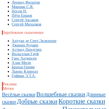
Леонид Филатов
Маршак С.Я.
Носов Н.
Пётр Ершов
Сергей Аксаков
Сергей Михалков
Зарубежные сказочники
Антуан де Сент-Экзюпери
Джанни Родари
Астрид Линдгрен
Вильгельм Гауф
Ганс Андерсен
Алан Милн
Братья Гримм
Льюис Кэрролл
Гофман Э.Т.А.
Реклама
Метки
Волшебные сказки
Длинные
Весёлые сказки
Короткие сказки
Добрые сказки
сказки
Поучительные