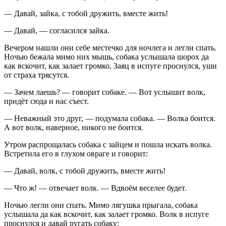
— Давай, зайка, с тобой дружить, вместе жить!
— Давай, — согласился зайка.
Вечером нашли они себе местечко для ночлега и легли спать.
Ночью бежала мимо них мышь, собака услышала шорох да
как вскочит, как залает громко. Заяц в испуге проснулся, уши
от страха трясутся.
— Зачем лаешь? — говорит собаке. — Вот услышит волк,
придёт сюда и нас съест.
— Неважный это друг, — подумала собака. — Волка боится.
А вот волк, наверное, никого не боится.
Утром распрощалась собака с зайцем и пошла искать волка.
Встретила его в глухом овраге и говорит:
— Давай, волк, с тобой дружить, вместе жить!
— Что ж! — отвечает волк. — Вдвоём веселее будет.
Ночью легли они спать. Мимо лягушка прыгала, собака
услышала да как вскочит, как залает громко. Волк в испуге
проснулся и давай ругать собаку: