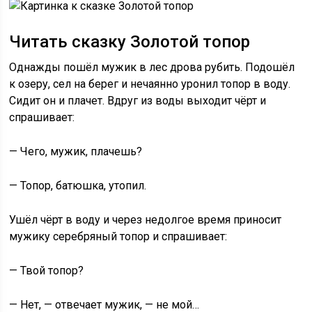
Читать сказку Золотой топор
Однажды пошёл мужик в лес дрова рубить. Подошёл
к озеру, сел на берег и нечаянно уронил топор в воду.
Сидит он и плачет. Вдруг из воды выходит чёрт и
спрашивает:
— Чего, мужик, плачешь?
— Топор, батюшка, утопил.
Ушёл чёрт в воду и через недолгое время приносит
мужику серебряный топор и спрашивает:
— Твой топор?
— Нет, — отвечает мужик, — не мой…