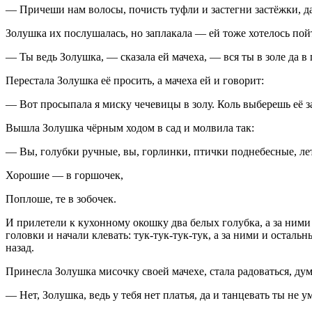
— Причеши нам волосы, почисть туфли и застегни застёжки, да
Золушка их послушалась, но заплакала — ей тоже хотелось пойти
— Ты ведь Золушка, — сказала ей мачеха, — вся ты в золе да в г
Перестала Золушка её просить, а мачеха ей и говорит:
— Вот просыпала я миску чечевицы в золу. Коль выберешь её за
Вышла Золушка чёрным ходом в сад и молвила так:
— Вы, голубки ручные, вы, горлинки, птички поднебесные, ле
Хорошие — в горшочек,
Поплоше, те в зобочек.
И прилетели к кухонному окошку два белых голубка, а за ними
головки и начали клевать: тук-тук-тук-тук, а за ними и осталь
назад.
Принесла Золушка мисочку своей мачехе, стала радоваться, дума
— Нет, Золушка, ведь у тебя нет платья, да и танцевать ты не 