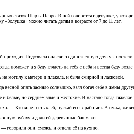
ных сказок Шарля Перро. В ней говорится о девушке, у которой
ку «Золушка» можно читать детям в возрасте от 7 до 11 лет.
 ей приходит. Подозвала она свою единственную дочку к постели 
да поможет, а я буду глядеть на тебя с неба и всегда буду возле 
 на могилу к матери и плакала, и была смирной и ласковой.
гда весной опять засияло солнышко, взял богач себе в жёны другу
 и белые, но сердцем злые и жестокие. И настало тогда тяжёлое
еха. — Кто хочет есть хлеб, пускай его заработает. А ну-ка, жив
сконную рубаху и дали ей деревянные башмаки.
— говорили они, смеясь, и отвели её на кухню.