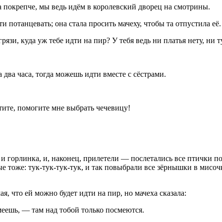
 покрепче, мы ведь идём в королевский дворец на смотрины.
 потанцевать; она стала просить мачеху, чтобы та отпустила её.
рязи, куда уж тебе идти на пир? У тебя ведь ни платья нету, ни 
 два часа, тогда можешь идти вместе с сёстрами.
тите, помогите мне выбрать чечевицу!
 и горлинка, и, наконец, прилетели — послетались все птички п
ные тоже: тук-тук-тук-тук, и так повыбрали все зёрнышки в мисоч
я, что ей можно будет идти на пир, но мачеха сказала:
умеешь, — там над тобой только посмеются.