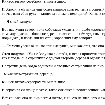
Кинься златом-серебром ты мне в лицо.
И сбросила ей птица ещё более пышное платье, чем в прошлый ра
тотчас взял её за руку и танцевал только с нею одной. Когда к
— Я с ней танцую.
Вот наступил вечер, и она собралась уходить, и пошёл королеви
том саду красивое большое дерево, и висели на нём чудесные гр
поджидать, и когда явился отец, королевич ему говорит:
— От меня убежала неизвестная девушка, мне кажется, что она 
Отец подумал: «Уж не Золушка ли это?», и велел принести топо
как и тогда, она спрыгнула с другой стороны дерева и отдала п
На третий день, когда родители и сводные сестры ушли на пир,
Ты качнися-отряхнися, деревцо,
Кинься златом-серебром ты мне в лицо.
И сбросила ей птица платье, такое сияющее и великолепное, как
Вот явилась она на пир в этом платье, и никто не знал, что и с