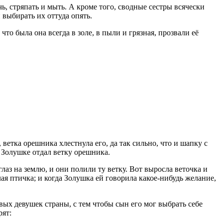
чь, стряпать и мыть. А кроме того, сводные сестры всячески
 выбирать их оттуда опять.
 что была она всегда в золе, в пыли и грязная, прозвали её
ветка орешника хлестнула его, да так сильно, что и шапку с
а Золушке отдал ветку орешника.
глаз на землю, и они полили ту ветку. Вот выросла веточка и
ая птичка; и когда Золушка ей говорила какое-нибудь желание,
вых девушек страны, с тем чтобы сын его мог выбрать себе
рят: