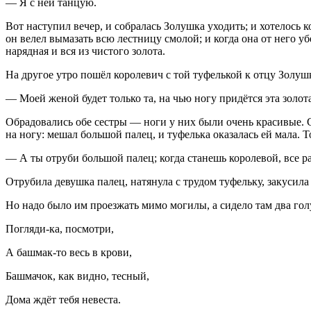
— Я с ней танцую.
Вот наступил вечер, и собралась Золушка уходить; и хотелось к
он велел вымазать всю лестницу смолой; и когда она от него уб
нарядная и вся из чистого золота.
На другое утро пошёл королевич с той туфелькой к отцу Золуш
— Моей женой будет только та, на чью ногу придётся эта золот
Обрадовались обе сестры — ноги у них были очень красивые. С
на ногу: мешал большой палец, и туфелька оказалась ей мала. Т
— А ты отруби большой палец; когда станешь королевой, все р
Отрубила девушка палец, натянула с трудом туфельку, закусила 
Но надо было им проезжать мимо могилы, а сидело там два голу
Погляди-ка, посмотри,
А башмак-то весь в крови,
Башмачок, как видно, тесный,
Дома ждёт тебя невеста.