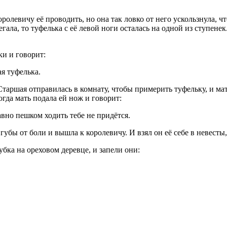
оролевичу её проводить, но она так ловко от него ускользнула, ч
егала, то туфелька с её левой ноги осталась на одной из ступене
ки и говорит:
ая туфелька.
таршая отправилась в комнату, чтобы примерить туфельку, и мат
огда мать подала ей нож и говорит:
авно пешком ходить тебе не придётся.
губы от боли и вышла к королевичу. И взял он её себе в невесты,
бка на ореховом деревце, и запели они: