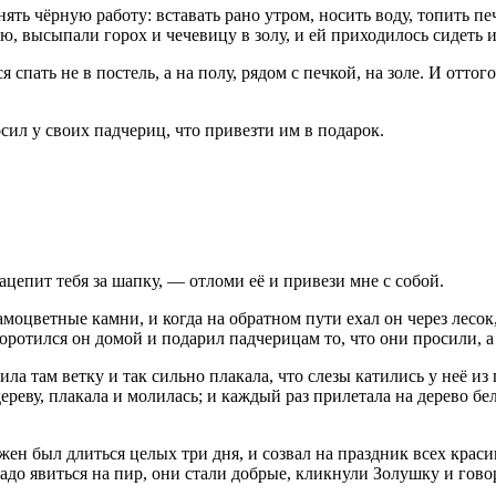
ять чёрную работу: вставать рано утром, носить воду, топить пе
ю, высыпали горох и чечевицу в золу, и ей приходилось сидеть и
спать не в постель, а на полу, рядом с печкой, на золе. И оттого
осил у своих падчериц, что привезти им в подарок.
ацепит тебя за шапку, — отломи её и привези мне с собой.
оцветные камни, и когда на обратном пути ехал он через лесок, 
 Воротился он домой и подарил падчерицам то, что они просили, 
а там ветку и так сильно плакала, что слезы катились у неё из 
реву, плакала и молилась; и каждый раз прилетала на дерево бел
жен был длиться целых три дня, и созвал на праздник всех краси
надо явиться на пир, они стали добрые, кликнули Золушку и гово