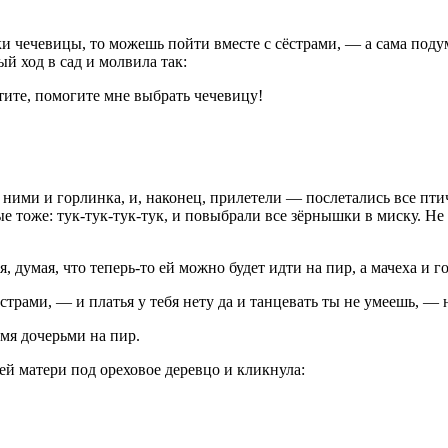
и чечевицы, то можешь пойти вместе с сёстрами, — а сама подум
й ход в сад и молвила так:
тите, помогите мне выбрать чечевицу!
а ними и горлинка, и, наконец, прилетели — послетались все пт
ные тоже: тук-тук-тук-тук, и повыбрали все зёрнышки в миску. Не
 думая, что теперь-то ей можно будет идти на пир, а мачеха и г
трами, — и платья у тебя нету да и танцевать ты не умеешь, — н
мя дочерьми на пир.
ей матери под ореховое деревцо и кликнула: