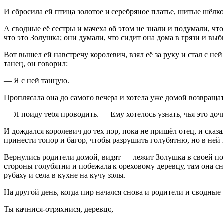
И сбросила ей птица золотое и серебряное платье, шитые шёлко
А сводные её сестры и мачеха об этом не знали и подумали, что
что это Золушка; они думали, что сидит она дома в грязи и выб
Вот вышел ей навстречу королевич, взял её за руку и стал с ней
танец, он говорил:
— Я с ней танцую.
Проплясала она до самого вечера и хотела уже домой возвращать
— Я пойду тебя проводить. — Ему хотелось узнать, чья это дочк
И дождался королевич до тех пор, пока не пришёл отец, и сказ
принести топор и багор, чтобы разрушить голубятню, но в ней 
Вернулись родители домой, видят — лежит Золушка в своей пос
стороны голубятни и побежала к ореховому деревцу, там она сн
рубаху и села в кухне на кучу золы.
На другой день, когда пир начался снова и родители и сводные
Ты качнися-отряхнися, деревцо,