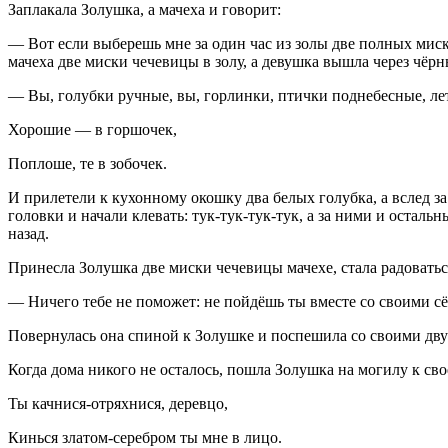
Заплакала Золушка, а мачеха и говорит:
— Вот если выберешь мне за один час из золы две полных миск
мачеха две миски чечевицы в золу, а девушка вышла через чёрны
— Вы, голубки ручные, вы, горлинки, птички поднебесные, ле
Хорошие — в горшочек,
Поплоше, те в зобочек.
И прилетели к кухонному окошку два белых голубка, а вслед з
головки и начали клевать: тук-тук-тук-тук, а за ними и осталь
назад.
Принесла Золушка две миски чечевицы мачехе, стала радоваться,
— Ничего тебе не поможет: не пойдёшь ты вместе со своими сёс
Повернулась она спиной к Золушке и поспешила со своими дву
Когда дома никого не осталось, пошла Золушка на могилу к сво
Ты качнися-отряхнися, деревцо,
Кинься златом-серебром ты мне в лицо.