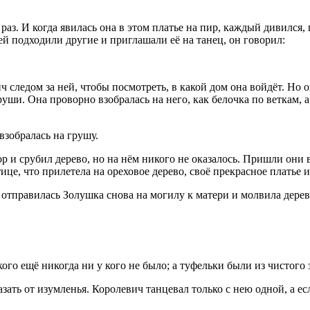
з. И когда явилась она в этом платье на пир, каждый дивился, г
 ней подходили другие и приглашали её на танец, он говорил:
ч следом за ней, чтобы посмотреть, в какой дом она войдёт. Но 
уши. Она проворно взобралась на него, как белочка по веткам, а 
взобралась на грушу.
р и срубил дерево, но на нём никого не оказалось. Пришли они 
тице, что прилетела на ореховое дерево, своё прекрасное платье 
 отправилась Золушка снова на могилу к матери и молвила дерев
ого ещё никогда ни у кого не было; а туфельки были из чистого 
казать от изумленья. Королевич танцевал только с нею одной, а ес