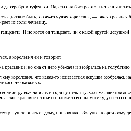
м да серебром туфельки. Надела она быстро это платье и явилас
 это, должно быть, какая-то чужая королевна, — такая красивая 
ирает из золы чечевицу.
 танцевать. И не хотел он танцевать ни с какой другой девушкой,
ся, а королевич ей и говорит:
а-красавица; но она от него убежала и взобралась на голубятню.
ал ему королевич, что какая-то неизвестная девушка взобралась 
никого не оказалось.
конной рубахе на золе, и горит у печки тусклая масляная лампо
яла своё красивое платье и положила его на могилу; унесла его
 сестры ушли опять из дому, направилась Золушка к ореховому де