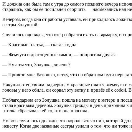
И должна она была там с утра до самого позднего вечера исполн
старались, как бы её посильней огорчить — насмехались над не
Вечером, когда она от работы уставала, ей приходилось ложиться 
сестры Золушкой.
Случилось однажды, что отец собрался ехать на ярмарку, и спр
— Красивые платья, — сказала одна.
— Жемчуга и драгоценные камни, — попросила другая.
— Ну а ты что, Золушка, хочешь?
— Привези мне, батюшка, ветку, что на обратном пути первая з
Накупил отец своим падчерицам красивые платья, жемчуга и сам
головы у него сбила, он сорвал эту ветку и привёз её с собой.
Поблагодарила его Золушка, пошла на могилу к матери и посадил
стала красивым деревом. Золушка трижды в день приходила к де
птичка сбрасывала ей то, что она просила.
Но вот случилось однажды, что король затеял пир, который дол
невесту. Когда две названые сестры узнали о том, что им тоже 