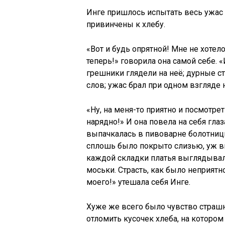
Инге пришлось испытать весь ужас 
привинчены к хлебу.
«Вот и будь опрятной! Мне не хотел
теперь!» говорила она самой себе. 
грешники глядели на неё; дурные ст
слов; ужас брал при одном взгляде н
«Ну, на меня-то приятно и посмотре
нарядно!» И она повела на себя глаз
выпачкалась в пивоварне болотницы
сплошь было покрыто слизью, уж вц
каждой складки платья выглядыва
моськи. Страсть, как было неприятно
моего!» утешала себя Инге.
Хуже же всего было чувство страшн
отломить кусочек хлеба, на котором 