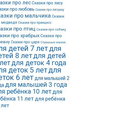
азки про лес
Сказки про лису
азки про любовь
Сказки про лягушку
азки про мальчика
Сказки
о медведя
Сказки про принцесс
азки про птиц
Сказки про собаку
азки про храбрых
Сказки про
ревну
Сказки про царя
Страшные сказки
ля детей 7 лет
для
етей 8 лет
для детей
 лет
для деток 4 года
ля деток 5 лет
для
еток 6 лет
для малышей 2
для малышей 3 года
да
ля ребёнка 10 лет
для
бёнка 11 лет
для ребёнка
 лет