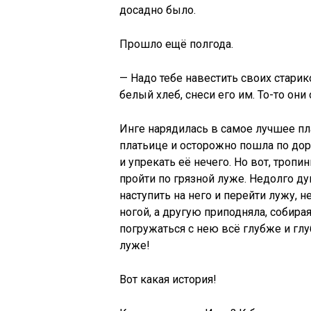
досадно было.
Прошло ещё полгода.
— Надо тебе навестить своих старико
белый хлеб, снеси его им. То-то они
Инге нарядилась в самое лучшее пл
платьице и осторожно пошла по доро
и упрекать её нечего. Но вот, троп
пройти по грязной луже. Недолго ду
наступить на него и перейти лужу, н
ногой, а другую приподняла, собирая
погружаться с нею всё глубже и гл
луже!
Вот какая история!