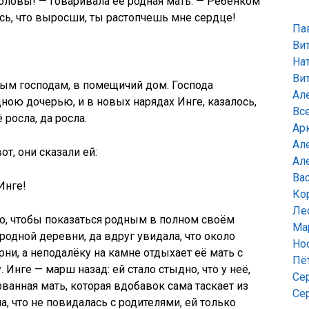
оловы! — говаривала её родная мать. — Ребёнком
юсь, что выросши, ты растопчешь мне сердце!
Па
Ви
На
Ви
ным господам, в помещичий дом. Господа
Ал
ною дочерью, и в новых нарядах Инге, казалось,
Вс
 росла, да росла.
Ар
Ал
от, они сказали ей:
Ал
Ва
Инге!
Ко
Ле
го, чтобы показаться родным в полном своём
Ма
родной деревни, да вдруг увидала, что около
Но
рни, а неподалёку на камне отдыхает её мать с
Пё
. Инге — марш назад: ей стало стыдно, что у неё,
Се
ванная мать, которая вдобавок сама таскает из
Се
а, что не повидалась с родителями, ей только