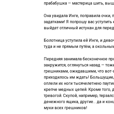
прабабушка — мастерица шить, выши
Она увидала Инге, поправила очки, п
задатками! Я попрошу вас уступить
выйдет отличный истукан для перед
Болотница уступила ей Инге, и дево
туда и не прямым путём, а окольны
Передняя занимала бесконечное про
закружится, оглянуться назад — то
грешниками, ожидавшими, что вот-
приходилось им ждать! Большущие,
оплели их ноги тысячелетнею паути
крепче медных цепей. Кроме того,
тревогой. Скупой, например, терзалс
денежного ящика, другие… да и конц
муки всех грешников!