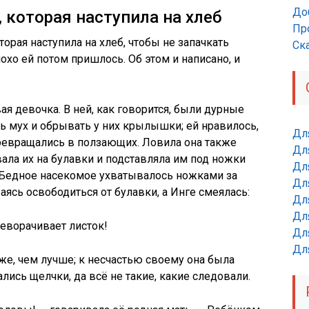
До
 которая наступила на хлеб
Пр
торая наступила на хлеб, чтобы не запачкать
Ск
охо ей потом пришлось. Об этом и написано, и
ая девочка. В ней, как говорится, были дурные
ь мух и обрывать у них крылышки; ей нравилось,
Дл
ревращались в ползающих. Ловила она также
Дл
ала их на булавки и подставляла им под ножки
Для
. Бедное насекомое ухватывалось ножками за
Для
раясь освободиться от булавки, а Инге смеялась:
Для
Дл
реворачивает листок!
Дл
Дл
же, чем лучше; к несчастью своему она была
ались щелчки, да всё не такие, какие следовали.