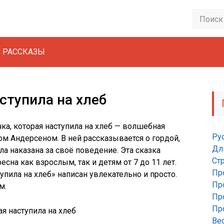
РАССКАЗЫ
ступила на хлеб
а, которая наступила на хлеб —
волшебная
Ру
ом
Андерсеном
.
В
ней
рассказывается
о
гордой,
Дл
а наказана за своё поведение
. Эта сказка
Ст
ресна как взрослым, так и
детям
от
7
до
11
лет
.
Пр
тупила на хлеб»
написан
увлекательно
и
просто
.
Пр
ям
.
Пр
Пр
Ве