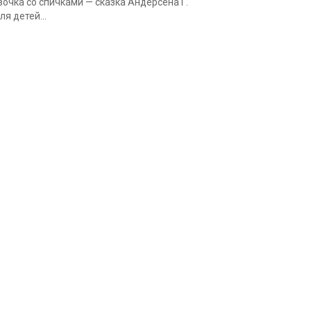
очка со спичками — сказка Андерсена Г.
для детей...