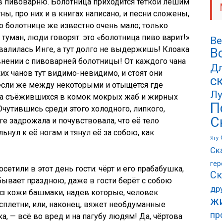
в пивоварню. Болотница приходится тёткой лешим
ны, про них и в книгах написано, и песни сложены,
 о болотнице же известно очень мало; только
туман, люди говорят: это «болотница пиво варит!»
Ве
овалилась Инге, а тут долго не выдержишь! Клоака
В
нении с пивоварней болотницы! От каждого чана
Дл
аких чанов тут видимо-невидимо, и стоят они
с
 если же между некоторыми и отыщется где
Лу
 на съёжившихся в комок мокрых жаб и жирных
П
 Очутившись среди этого холодного, липкого,
С
е задрожала и почувствовала, что её тело
ьнул к её ногам и тянул её за собою, как
Ягу
Ск
гер
етили в этот день гости: чёрт и его прабабушка,
Ск
бывает праздною, даже в гости берёт с собою
др
из кожи башмаки, надев которые, человек
ж
сплетни, или, наконец, вяжет необдуманные
пр
, — всё во вред и на пагубу людям! Да, чёртова