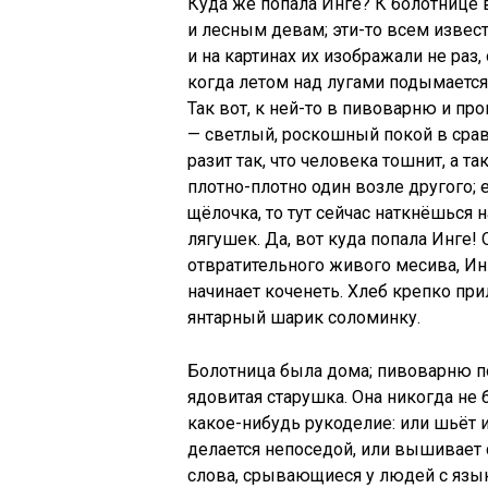
Куда же попала Инге? К болотнице 
и лесным девам; эти-то всем извест
и на картинах их изображали не раз,
когда летом над лугами подымается 
Так вот, к ней-то в пивоварню и пр
— светлый, роскошный покой в срав
разит так, что человека тошнит, а т
плотно-плотно один возле другого;
щёлочка, то тут сейчас наткнёшься
лягушек. Да, вот куда попала Инге!
отвратительного живого месива, Инг
начинает коченеть. Хлеб крепко прил
янтарный шарик соломинку.
Болотница была дома; пивоварню пос
ядовитая старушка. Она никогда не 
какое-нибудь рукоделие: или шьёт 
делается непоседой, или вышивает 
слова, срывающиеся у людей с языка