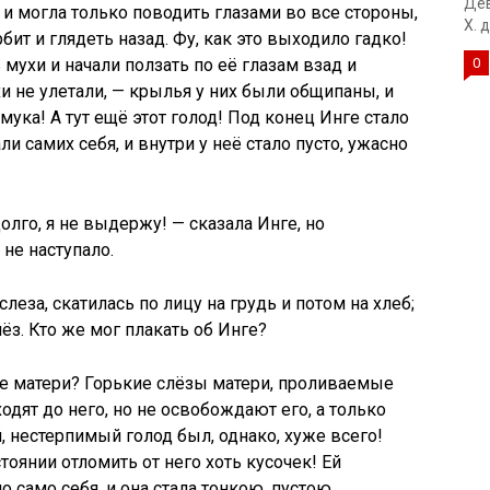
Дев
 и могла только поводить глазами во все стороны,
Х. 
бит и глядеть назад. Фу, как это выходило гадко!
мухи и начали ползать по её глазам взад и
0
хи не улетали, — крылья у них были общипаны, и
мука! А тут ещё этот голод! Под конец Инге стало
ли самих себя, и внутри у неё стало пусто, ужасно
олго, я не выдержу! — сказала Инге, но
не наступало.
слеза, скатилась по лицу на грудь и потом на хлеб;
лёз. Кто же мог плакать об Инге?
мле матери? Горькие слёзы матери, проливаемые
одят до него, но не освобождают его, а только
, нестерпимый голод был, однако, хуже всего!
стоянии отломить от него хоть кусочек! Ей
о само себя, и она стала тонкою, пустою