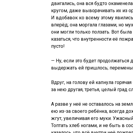
двигались, она вся будто окаменела
кругом, даже выворачивать их из ор
И вдобавок ко всему этому явились 
вперёд; она моргала глазами, но му
они могли только ползать. Вот была 
казаться, что внутренности её пожра
пусто!
— Ну, если это будет продолжаться д
выдержать ей пришлось; перемены 
Вдруг, на голову ей капнула горячая 
за нею другая, третья, целый град с
А разве у неё не оставалось на зе
ею из-за своего ребёнка, всегда дох
жгут, увеличивая его муки. Ужасный
Топтать хлеб ногами, и не быть в со
казалось, что всё внутри неё пожрал