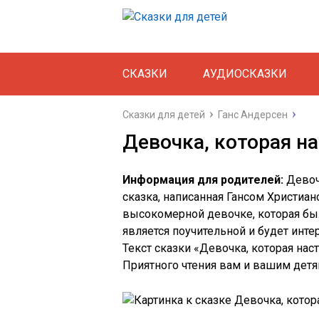
СКАЗКИ
АУДИОСКАЗКИ
Сказки для детей
Ганс Андерсен
Девочка, которая на
Информация для родителей:
Девочк
сказка
,
написанная
Гансом
Христиан
высокомерной девочке, которая был
является поучительной
и
будет
инте
Текст
сказки
«Девочка, которая нас
Приятного
чтения
вам
и
вашим
дет