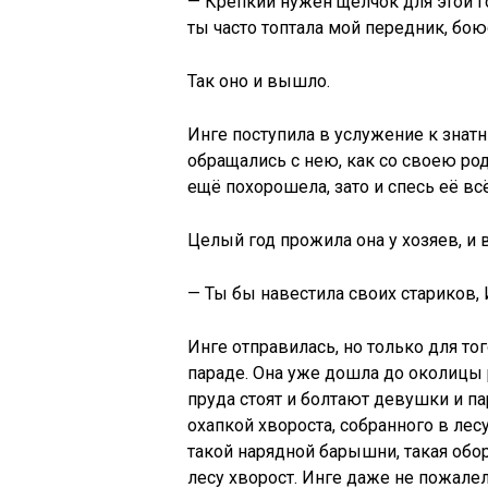
— Крепкий нужен щелчок для этой г
ты часто топтала мой передник, бо
Так оно и вышло.
Инге поступила в услужение к знат
обращались с нею, как со своею род
ещё похорошела, зато и спесь её всё
Целый год прожила она у хозяев, и в
— Ты бы навестила своих стариков, 
Инге отправилась, но только для то
параде. Она уже дошла до околицы 
пруда стоят и болтают девушки и па
охапкой хвороста, собранного в лесу
такой нарядной барышни, такая обор
лесу хворост. Инге даже не пожалел