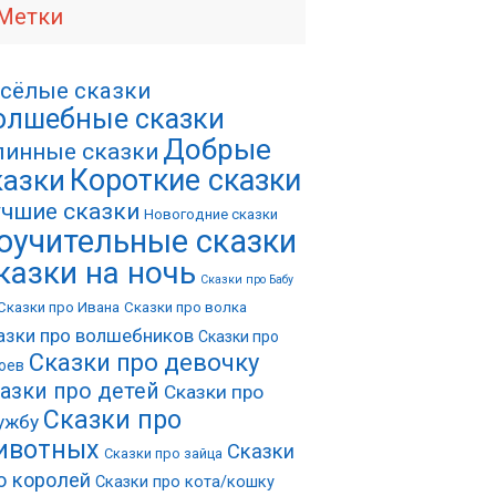
Метки
сёлые сказки
олшебные сказки
Добрые
инные сказки
Короткие сказки
казки
чшие сказки
Новогодние сказки
оучительные сказки
казки на ночь
Сказки про Бабу
Сказки про Ивана
Сказки про волка
азки про волшебников
Сказки про
Сказки про девочку
оев
азки про детей
Сказки про
Сказки про
ужбу
ивотных
Сказки
Сказки про зайца
о королей
Сказки про кота/кошку