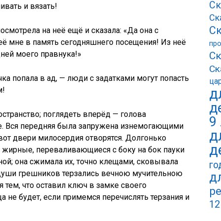
Ск
вать и вязать!
Ск
Ск
осмотрела на неё ещё и сказала: «Да она с
 её мне в память сегодняшнего посещения! Из неё
пр
ней моего правнука!»
Ск
Ск
чка попала в ад, — люди с задатками могут попасть
ца
м!
д
д
странство; поглядеть вперёд — голова
9
же. Вся передняя была запружена изнемогающими
д
вот двери милосердия отворятся. Долгонько
д
 жирные, переваливающиеся с боку на бок пауки
ной; она сжимала их, точно клещами, сковывала
го
 души грешников терзались вечною мучительною
д
я тем, что оставил ключ в замке своего
ре
а не будет, если примемся перечислять терзания и
12