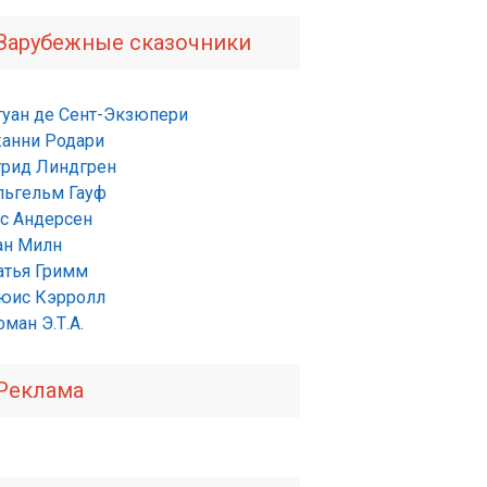
Зарубежные сказочники
туан де Сент-Экзюпери
анни Родари
трид Линдгрен
льгельм Гауф
нс Андерсен
ан Милн
атья Гримм
юис Кэрролл
ман Э.Т.А.
Реклама