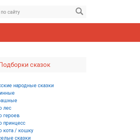
Подборки сказок
сские народные сказки
инные
рашные
о лес
о героев
о принцесс
о кота / кошку
селые сказки