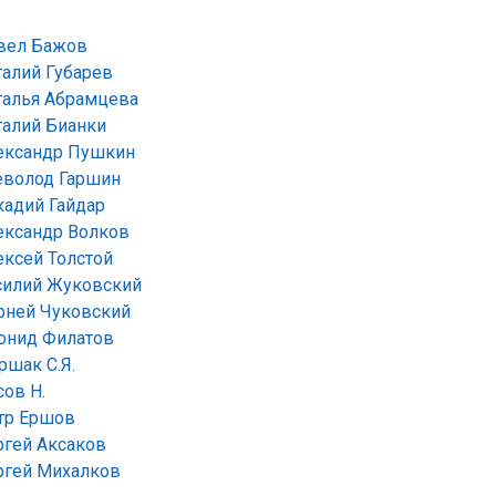
вел Бажов
талий Губарев
талья Абрамцева
талий Бианки
ександр Пушкин
еволод Гаршин
кадий Гайдар
ександр Волков
ексей Толстой
силий Жуковский
рней Чуковский
онид Филатов
ршак С.Я.
сов Н.
тр Ершов
ргей Аксаков
ргей Михалков