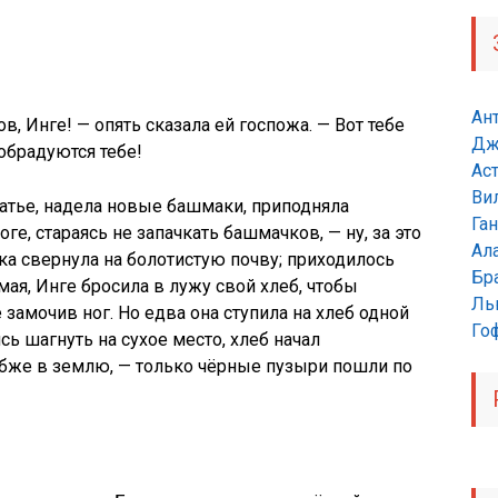
Ан
в, Инге! — опять сказала ей госпожа. — Вот тебе
Дж
 обрадуются тебе!
Ас
Ви
атье, надела новые башмаки, приподняла
Га
ге, стараясь не запачкать башмачков, — ну, за это
Ал
инка свернула на болотистую почву; приходилось
Бр
мая, Инге бросила в лужу свой хлеб, чтобы
Ль
е замочив ног. Но едва она ступила на хлеб одной
Гоф
сь шагнуть на сухое место, хлеб начал
убже в землю, — только чёрные пузыри пошли по