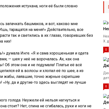
положения истукана; ноги её были словно
ось запачкать башмаков, и вот, каково мне
Не
«Ишь, таращатся на меня!» Действительно, все
расти так и светились в их глазах, говоривших без
Нех
а них!
Х. 
0
ть!» думала Инге. «Я и сама хорошенькая и одета
ами, — шея у неё не ворочалась. Ах, как она
! Об этом она и не подумала! Платье её всё
Дю
епился ей в волосы и хлопал её по шее, а из
Дюй
ли жабы, лаявшие, точно жирные охрипшие
дете
! «Ну, да и другие-то здесь выглядят не лучше
0
ого голода. Неужели ей нельзя нагнуться и
Де
она стоит? Нет, спина не сгибалась, руки и ноги не