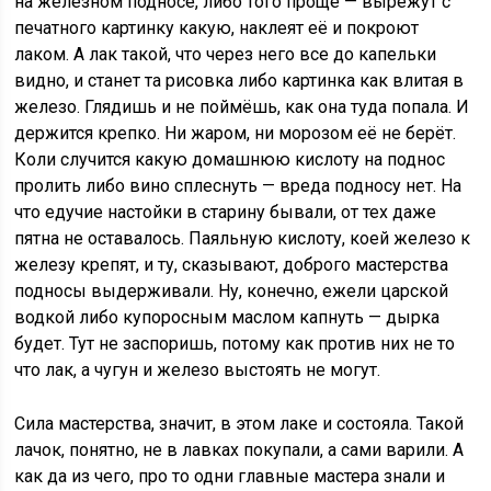
на железном подносе, либо того проще — вырежут с
печатного картинку какую, наклеят её и покроют
лаком. А лак такой, что через него все до капельки
видно, и станет та рисовка либо картинка как влитая в
железо. Глядишь и не поймёшь, как она туда попала. И
держится крепко. Ни жаром, ни морозом её не берёт.
Коли случится какую домашнюю кислоту на поднос
пролить либо вино сплеснуть — вреда подносу нет. На
что едучие настойки в старину бывали, от тех даже
пятна не оставалось. Паяльную кислоту, коей железо к
железу крепят, и ту, сказывают, доброго мастерства
подносы выдерживали. Ну, конечно, ежели царской
водкой либо купоросным маслом капнуть — дырка
будет. Тут не заспоришь, потому как против них не то
что лак, а чугун и железо выстоять не могут.
Сила мастерства, значит, в этом лаке и состояла. Такой
лачок, понятно, не в лавках покупали, а сами варили. А
как да из чего, про то одни главные мастера знали и