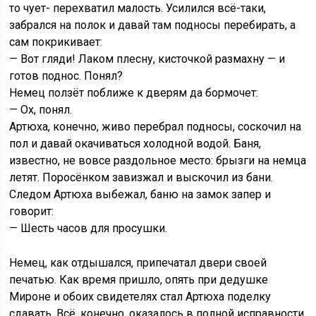
то чует- перехватил малость. Усилился всё-таки,
забрался на полок и давай там подносы перебирать, а
сам покрикивает:
— Вот гляди! Лаком плесну, кисточкой размахну — и
готов поднос. Понял?
Немец ползёт поближе к дверям да бормочет:
— Ох, понял.
Артюха, конечно, живо перебрал подносы, соскочил на
пол и давай окачиваться холодной водой. Баня,
известно, не вовсе раздольное место: брызги на немца
летят. Поросёнком завизжал и выскочил из бани.
Следом Артюха выбежал, баню на замок запер и
говорит:
— Шесть часов для просушки.
Немец, как отдышался, припечатал двери своей
печатью. Как время пришло, опять при дедушке
Мироне и обоих свидетелях стал Артюха поделку
сдавать. Всё, конечно, оказалось в полной исправности,