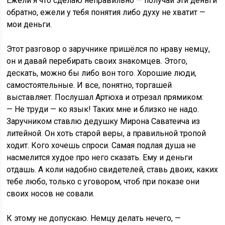
Ежели я что сделаю неправильно — получай эти деньги
обратно, ежели у тебя понятия либо духу не хватит —
мои деньги.
Этот разговор о заручнике пришёлся по нраву немцу,
он и давай перебирать своих знакомцев. Этого,
дескать, можно бы либо вон того. Хорошие люди,
самостоятельные. И все, понятно, торгашей
выставляет. Послушал Артюха и отрезал прямиком:
— Не труди — ко язык! Таких мне и близко не надо.
Заручником ставлю дедушку Мирона Саватеича из
литейной. Он хоть старой веры, а правильной тропой
ходит. Кого хочешь спроси. Самая подлая душа не
насмелится худое про него сказать. Ему и деньги
отдашь. А коли надобно свидетелей, ставь двоих, каких
тебе любо, только с уговором, чтоб при показе они
своих носов не совали.
К этому не допускаю. Немцу делать нечего, —