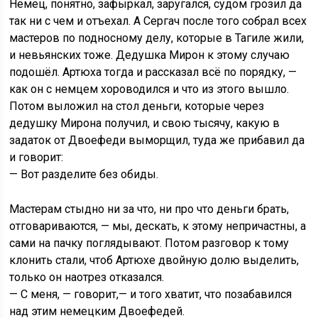
Немец, понятно, зафыркал, заругался, судом грозил да
так ни с чем и отъехал. А Сергач после того собрал всех
мастеров по подносному делу, которые в Тагиле жили,
и невьянских тоже. Дедушка Мирон к этому случаю
подошёл. Артюха тогда и рассказал всё по порядку, —
как он с немцем хороводился и что из этого вышло.
Потом выложил на стол деньги, которые через
дедушку Мирона получил, и свою тысячу, какую в
задаток от Двоефеди выморщил, туда же прибавил да
и говорит:
— Вот разделите без обиды.
Мастерам стыдно ни за что, ни про что деньги брать,
отговариваются, — мы, дескать, к этому непричастны, а
сами на пачку поглядывают. Потом разговор к тому
клонить стали, чтоб Артюхе двойную долю выделить,
только он наотрез отказался.
— С меня, — говорит,— и того хватит, что позабавился
над этим немецким Двоефедей.