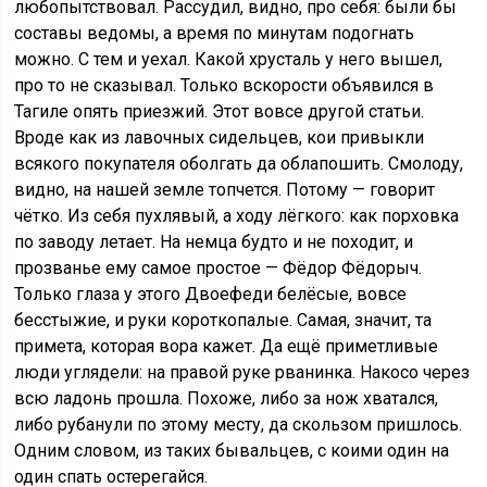
любопытствовал. Рассудил, видно, про себя: были бы
составы ведомы, а время по минутам подогнать
можно. С тем и уехал. Какой хрусталь у него вышел,
про то не сказывал. Только вскорости объявился в
Тагиле опять приезжий. Этот вовсе другой статьи.
Вроде как из лавочных сидельцев, кои привыкли
всякого покупателя оболгать да облапошить. Смолоду,
видно, на нашей земле топчется. Потому — говорит
чётко. Из себя пухлявый, а ходу лёгкого: как порховка
по заводу летает. На немца будто и не походит, и
прозванье ему самое простое — Фёдор Фёдорыч.
Только глаза у этого Двоефеди белёсые, вовсе
бесстыжие, и руки короткопалые. Самая, значит, та
примета, которая вора кажет. Да ещё приметливые
люди углядели: на правой руке рванинка. Накосо через
всю ладонь прошла. Похоже, либо за нож хватался,
либо рубанули по этому месту, да скользом пришлось.
Одним словом, из таких бывальцев, с коими один на
один спать остерегайся.