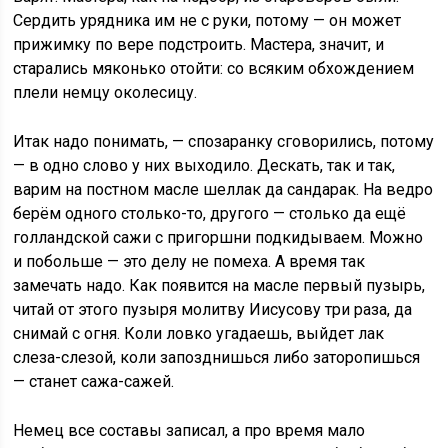
Сердить урядника им не с руки, потому — он может
прижимку по вере подстроить. Мастера, значит, и
старались мяконько отойти: со всяким обхождением
плели немцу околесицу.
Итак надо понимать, — спозаранку сговорились, потому
— в одно слово у них выходило. Дескать, так и так,
варим на постном масле шеллак да сандарак. На ведро
берём одного столько-то, другого — столько да ещё
голландской сажи с пригоршни подкидываем. Можно
и побольше — это делу не помеха. А время так
замечать надо. Как появится на масле первый пузырь,
читай от этого пузыря молитву Иисусову три раза, да
снимай с огня. Коли ловко угадаешь, выйдет лак
слеза-слезой, коли запозднишься либо заторопишься
— станет сажа-сажей.
Немец все составы записал, а про время мало