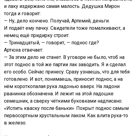
и лаку издержано самая малость. Дедушка Мирон
тогда и говорит:
— Ну, дело кончено. Получай, Артемий, деньги.
И подаёт ему пачку. Свидетели тоже помалкивают, а
немец ещё придирку строит.
— Тринадцатый, — говорит, — поднос где?
Артюха отвечает:
— За этим дело не станет. В уговоре не было, чтоб на
этот поднос в той же партии лак заводить. Я и сделал
его особо. Сейчас принесу. Сразу узнаешь, что для тебя
готовлено. И вот, понимаешь, приносит поднос, а на
нём короткопалая рука ладонью вверх. На ладони
рванинка обозначена. И лежит на этой ладошке
семешник, а сверху чёткими буковками надписано:
«Испить кваску после баньки». Покрыт поднос самым
первосортным хрустальным лаком. Как влита рука-то
в железо.