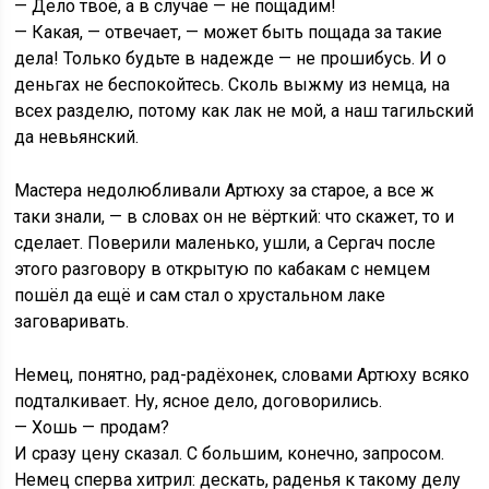
— Дело твоё, а в случае — не пощадим!
— Какая, — отвечает, — может быть пощада за такие
дела! Только будьте в надежде — не прошибусь. И о
деньгах не беспокойтесь. Сколь выжму из немца, на
всех разделю, потому как лак не мой, а наш тагильский
да невьянский.
Мастера недолюбливали Артюху за старое, а все ж
таки знали, — в словах он не вёрткий: что скажет, то и
сделает. Поверили маленько, ушли, а Сергач после
этого разговору в открытую по кабакам с немцем
пошёл да ещё и сам стал о хрустальном лаке
заговаривать.
Немец, понятно, рад-радёхонек, словами Артюху всяко
подталкивает. Ну, ясное дело, договорились.
— Хошь — продам?
И сразу цену сказал. С большим, конечно, запросом.
Немец сперва хитрил: дескать, раденья к такому делу