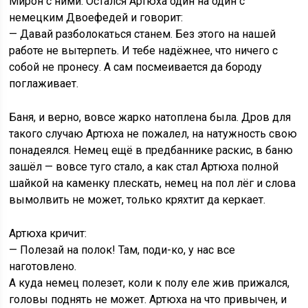
Мирон с ними. Остался Артюха один на один с
немецким Двоефедей и говорит:
— Давай разболокаться станем. Без этого на нашей
работе не вытерпеть. И тебе надёжнее, что ничего с
собой не пронесу. А сам посмеивается да бороду
поглаживает.
Баня, и верно, вовсе жарко натоплена была. Дров для
такого случаю Артюха не пожалел, на натужность свою
понадеялся. Немец ещё в предбаннике раскис, в баню
зашёл — вовсе туго стало, а как стал Артюха полной
шайкой на каменку плескать, немец на пол лёг и слова
вымолвить не может, только кряхтит да керкает.
Артюха кричит:
— Полезай на полок! Там, поди-ко, у нас все
наготовлено.
А куда немец полезет, коли к полу еле жив прижался,
головы поднять не может. Артюха на что привычен, и