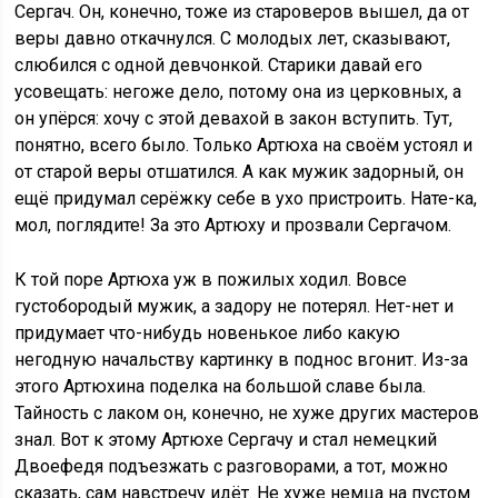
Сергач. Он, конечно, тоже из староверов вышел, да от
веры давно откачнулся. С молодых лет, сказывают,
слюбился с одной девчонкой. Старики давай его
усовещать: негоже дело, потому она из церковных, а
он упёрся: хочу с этой девахой в закон вступить. Тут,
понятно, всего было. Только Артюха на своём устоял и
от старой веры отшатился. А как мужик задорный, он
ещё придумал серёжку себе в ухо пристроить. Нате-ка,
мол, поглядите! За это Артюху и прозвали Сергачом.
К той поре Артюха уж в пожилых ходил. Вовсе
густобородый мужик, а задору не потерял. Нет-нет и
придумает что-нибудь новенькое либо какую
негодную начальству картинку в поднос вгонит. Из-за
этого Артюхина поделка на большой славе была.
Тайность с лаком он, конечно, не хуже других мастеров
знал. Вот к этому Артюхе Сергачу и стал немецкий
Двоефедя подъезжать с разговорами, а тот, можно
сказать, сам навстречу идёт. Не хуже немца на пустом