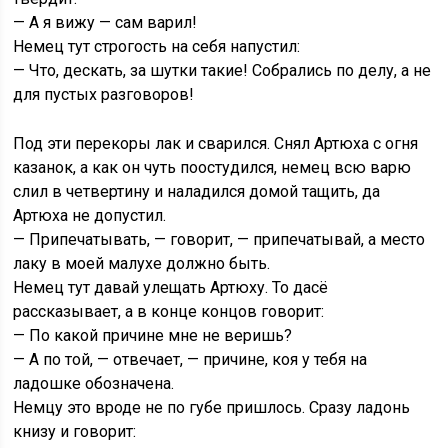
— А я вижу — сам варил!
Немец тут строгость на себя напустил:
— Что, дескать, за шутки такие! Собрались по делу, а не
для пустых разговоров!
Под эти перекоры лак и сварился. Снял Артюха с огня
казанок, а как он чуть поостудился, немец всю варю
слил в четвертину и наладился домой тащить, да
Артюха не допустил.
— Припечатывать, — говорит, — припечатывай, а место
лаку в моей малухе должно быть.
Немец тут давай улещать Артюху. То дасё
рассказывает, а в конце концов говорит:
— По какой причине мне не веришь?
— А по той, — отвечает, — причине, коя у тебя на
ладошке обозначена.
Немцу это вроде не по губе пришлось. Сразу ладонь
книзу и говорит: