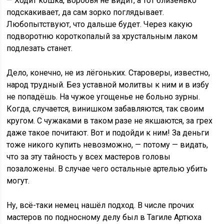
— Ходит кошка, воробья не видит, а тот близенько
подскакивает, да сам зорко поглядывает.
Любопытствуют, что дальше будет. Через какую
подворотню короткопалый за хрустальным лаком
подлезать станет.
Дело, конечно, не из лёгоньких. Староверы, известно,
народ трудный. Без уставной молитвы к ним и в избу
не попадёшь. На чужое угощенье не больно зурны.
Когда, случается, винишком забавляются, так своим
кругом. С чужаками в таком разе не якшаются, за грех
даже такое почитают. Вот и подойди к ним! За деньги
тоже никого купить невозможно, — потому — видать,
что за эту тайность у всех мастеров головы
позаложены. В случае чего остальные артелью убить
могут.
Ну, всё-таки немец нашёл подход. В числе прочих
мастеров по подносному делу был в Тагиле Артюха