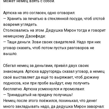
может немец взять с собой.
Артюха на это согласен, одно оговорил:
— Хранить за печатью в стеклянной посуде, чтоб отстой
вовремя углядеть.
Столковались на этом. Дедушка Мирон тогда и говорит
немецкому Двоефеде:
— Тащи деньги. Зови своих свидетелей. Надо при них
уговор сказать, чтоб потом пустых разговоров не
вышло.
Сбегал немец за деньгами, привёл двух своих
знакомцев. Артюха вдругорядь сказал уговор, а немец
своё выставляет да ещё то выряжает, чтоб дюжину
подносов, кои при пробе выйдут, ему получить
бесплатно. Артюха усмехнулся и промолвил:
— Тринадцатый на придачу получишь!
Немец после этого поёжился, похинькал, что денег
много закладывать надо, да дедушка Мирон заворчал: