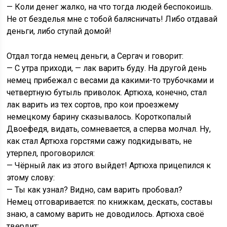
— Коли денег жалко, на что тогда людей беспокоишь.
Не от безделья мне с тобой балясничать! Либо отдавай
деньги, либо ступай домой!
Отдал тогда немец деньги, а Сергач и говорит:
— С утра приходи, — лак варить буду. На другой день
немец прибежал с весами да какими-то трубочками и
четвертную бутыль приволок. Артюха, конечно, стал
лак варить из тех сортов, про кои проезжему
немецкому барину сказывалось. Короткопалый
Двоефедя, видать, сомневается, а сперва молчал. Ну,
как стал Артюха горстями сажу подкидывать, не
утерпел, проговорился:
— Чёрный лак из этого выйдет! Артюха прицепился к
этому слову:
— Ты как узнал? Видно, сам варить пробовал?
Немец отговаривается: по книжкам, дескать, составы
знаю, а самому варить не доводилось. Артюха своё
твердит: