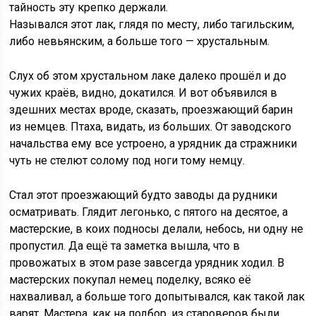
тайность эту крепко держали.
Назывался этот лак, глядя по месту, либо тагильским,
либо невьянским, а больше того — хрустальным.
Слух об этом хрустальном лаке далеко прошёл и до
чужих краёв, видно, докатился. И вот объявился в
здешних местах вроде, сказать, проезжающий барин
из немцев. Птаха, видать, из больших. От заводского
начальства ему все устроено, а урядник да стражники
чуть не стелют солому под ноги тому немцу.
Стал этот проезжающий будто заводы да рудники
осматривать. Глядит легонько, с пятого на десятое, а
мастерские, в коих подносы делали, небось, ни одну не
пропустил. Да ещё та заметка вышла, что в
провожатых в этом разе завсегда урядник ходил. В
мастерских покупал немец поделку, всяко её
нахваливал, а больше того допытывался, как такой лак
варят. Мастера, как на подбор, из староверов были.