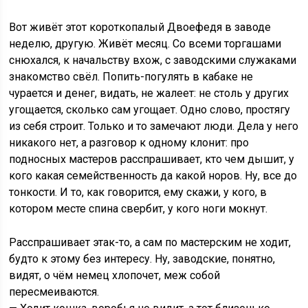
Вот живёт этот короткопалый Двоефедя в заводе
неделю, другую. Живёт месяц. Со всеми торгашами
снюхался, к начальству вхож, с заводскими служаками
знакомство свёл. Попить-погулять в кабаке не
чурается и денег, видать, не жалеет: не столь у других
угощается, сколько сам угощает. Одно слово, простягу
из себя строит. Только и то замечают люди. Дела у него
никакого нет, а разговор к одному клонит: про
подносных мастеров расспрашивает, кто чем дышит, у
кого какая семейственность да какой норов. Ну, все до
тонкости. И то, как говорится, ему скажи, у кого, в
котором месте спина свербит, у кого ноги мокнут.
Расспрашивает этак-то, а сам по мастерским не ходит,
будто к этому без интересу. Ну, заводские, понятно,
видят, о чём немец хлопочет, меж собой
пересмеиваются.