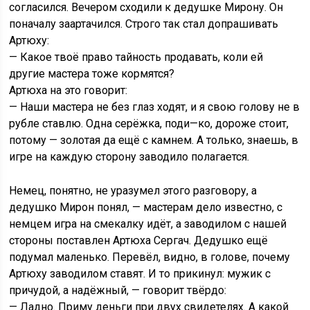
согласился. Вечером сходили к дедушке Мирону. Он
поначалу заартачился. Строго так стал допрашивать
Артюху:
— Какое твоё право тайность продавать, коли ей
другие мастера тоже кормятся?
Артюха на это говорит:
— Наши мастера не без глаз ходят, и я свою голову не в
рубле ставлю. Одна серёжка, поди—ко, дороже стоит,
потому — золотая да ещё с камнем. А только, знаешь, в
игре на каждую сторону заводило полагается.
Немец, понятно, не уразумел этого разговору, а
дедушко Мирон понял, — мастерам дело известно, с
немцем игра на смекалку идёт, а заводилом с нашей
стороны поставлен Артюха Сергач. Дедушко ещё
подумал маленько. Перевёл, видно, в голове, почему
Артюху заводилом ставят. И то прикинул: мужик с
причудой, а надёжный, — говорит твёрдо:
— Ладно. Приму деньги при двух свидетелях. А какой