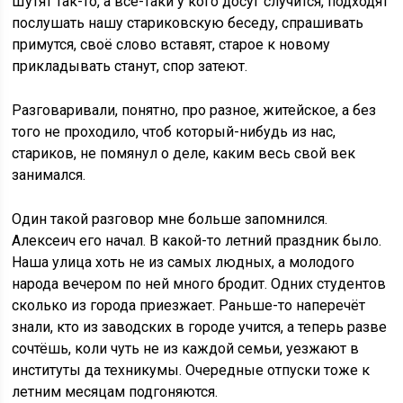
Шутят так-то, а всё-таки у кого досуг случится, подходят
послушать нашу стариковскую беседу, спрашивать
примутся, своё слово вставят, старое к новому
прикладывать станут, спор затеют.
Разговаривали, понятно, про разное, житейское, а без
того не проходило, чтоб который-нибудь из нас,
стариков, не помянул о деле, каким весь свой век
занимался.
Один такой разговор мне больше запомнился.
Алексеич его начал. В какой-то летний праздник было.
Наша улица хоть не из самых людных, а молодого
народа вечером по ней много бродит. Одних студентов
сколько из города приезжает. Раньше-то наперечёт
знали, кто из заводских в городе учится, а теперь разве
сочтёшь, коли чуть не из каждой семьи, уезжают в
институты да техникумы. Очередные отпуски тоже к
летним месяцам подгоняются.