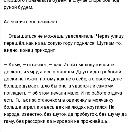
старшого признавать будем, в случае спора оба под
рукой будем.
Алексеич своё начинает:
— Отдышаться не можешь, увеселитель! Через улицу
перешёл, как на высокую гору поднялся! Шуткам-то,
видно, конец приходит.
— Кому, — отвечает, — как. Иной смолоду кислится:
дескать, я умру, а все останется. Другой до гробовой
доски не тужит, потому как не о себе, а о своём деле
больше думает: шло бы оно, а удастся ли самому
поглядеть — об этом печали мало. И по работе отдача
есть. Ты вот за станочком в одиночку в молчанку
больше играл, а я весь век на людях крутился. На
народе, известно, без шуток да прибауток, без шуму да
гаму, без рассорки да мировой не проживёшь…