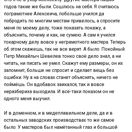
годов такие же были. Сошлюсь на себя. Я считаюсь
пограмотнее Алексеича, побольше учился да
побродить по многим местам привелось, а спросите
меня по моему делу, тоже показать покажу, а
объяснить, почему и как, не сумею. А сам я учился
токарному делу вовсе у неграмотного мастера. Теперь
об этом скажешь, так не все верят. А было. Покойный
Петр Михайлыч Шевелев тонко своё дело знал, а ни
читать, ни писать не умел. Скажут ему размеры, он их
запомнит, больше не спросит и сделает вещь без
ошибки. Ну а на словах станет объяснять, ничего не
поймёшь. Он вдобавок заикался, так и вовсе
неразбериха выходила. И всё-таки показом он не
одного меня выучил.
И в доменном, и в медеплавильном деле, да и в
остальных заводских производствах то же самое
было. У мастеров был намётанный глаз и большой