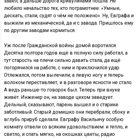
завёл, а дальше дорога кривулинами пошла. Не
любило начальство тех, кто пограмотнее. «Умные,
дескать, стали, судят о чём не положено». Ну, Евграфа и
выжили из механической, да и с завода. Пришлось ему
по другим заводам кормиться.
Уж после Гражданской войны домой воротился.
Десятка полтора годов ещё в полную силу работал, а
тут старость на плечи сильно давить стала, да ещё
погорячился на работе, с ним и приключился удар.
Отлежался, потом вылечили, а левую ногу и теперь
волоком переставляет, и в разговоре ясности не стало.
А ведь раньше-то говорок был. Теперь при внуке
живёт. Инженер он, на заводе цехом заведует.
Дельный, сказывают, парень вышел и о старике
заботливый. Старый домишко они перебрали, сбоку и
вглубь прируб сделали. Евграфу Васильичу особую
комнату отвели со всяким удовольствием: и тепло, и
светло, и спать мягко, на окошках цветы, радио