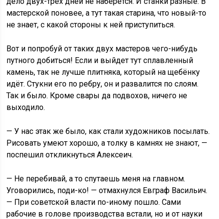
дело двух-трёх дней не наберётся. И станки разные. В
мастерской поновее, а тут такая старина, что новый-то
не знает, с какой стороны к ней приступиться.
Вот и попробуй от таких двух мастеров чего-нибудь
путного добиться! Если и выйдет тут сплавленный
камень, так не лучше плитняка, который на щебёнку
идёт. Стукни его по ребру, он и развалится по слоям.
Так и было. Кроме свары да подвохов, ничего не
выходило.
— У нас этак же было, как стали художников посылать.
Рисовать умеют хорошо, а толку в камнях не знают, —
поспешил откликнуться Алексеич.
— Не перебивай, а то спутаешь меня на главном.
Уговорились, поди-ко! — отмахнулся Евграф Васильич.
— При советской власти по-иному пошло. Сами
рабочие в голове производства встали, но и от науки