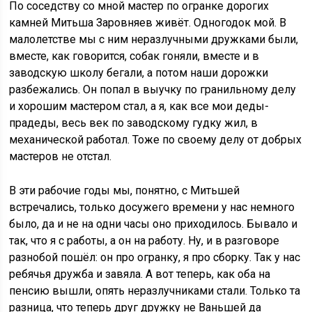
По соседству со мной мастер по огранке дорогих
камней Митьша Заровняев живёт. Одногодок мой. В
малолетстве мы с ним неразлучными дружками были,
вместе, как говорится, собак гоняли, вместе и в
заводскую школу бегали, а потом наши дорожки
разбежались. Он попал в выучку по гранильному делу
и хорошим мастером стал, а я, как все мои деды-
прадеды, весь век по заводскому гудку жил, в
механической работал. Тоже по своему делу от добрых
мастеров не отстал.
В эти рабочие годы мы, понятно, с Митьшей
встречались, только досужего времени у нас немного
было, да и не на одни часы оно приходилось. Бывало и
так, что я с работы, а он на работу. Ну, и в разговоре
разнобой пошёл: он про огранку, я про сборку. Так у нас
ребячья дружба и завяла. А вот теперь, как оба на
пенсию вышли, опять неразлучниками стали. Только та
разница, что теперь друг дружку не Ваньшей да