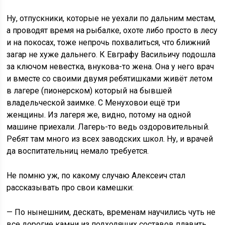
Ну, отпускники, которые не уехали по дальним местам,
а проводят время на рыбалке, охоте либо просто в лесу
и на покосах, тоже непрочь похвалиться, что ближний
загар не хуже дальнего. К Евграфу Васильичу подошла
за ключом невестка, внукова-то жена. Она у него врач
и вместе со своими двумя ребятишками живёт летом
в лагере (пионерском) который на бывшей
владельческой заимке. С Менуховои ещё три
женщины. Из лагеря же, видно, потому на одной
машине приехали. Лагерь-то ведь оздоровительный.
Ребят там много из всех заводских школ. Ну, и врачей
да воспитательниц немало требуется.
Не помню уж, по какому случаю Алексеич стал
рассказывать про свои камешки:
— По нынешним, дескать, временам научились чуть не
все дорогие камни из подходящих составов плавить.