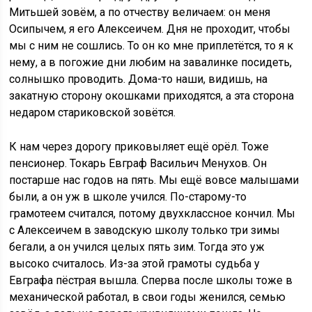
Митьшей зовём, а по отчеству величаем: он меня
Осипычем, я его Алексеичем. Дня не проходит, чтобы
мы с ним не сошлись. То он ко мне приплетётся, то я к
нему, а в погожие дни любим на завалинке посидеть,
солнышко проводить. Дома-то наши, видишь, на
закатную сторону окошками приходятся, а эта сторона
недаром стариковской зовётся.
К нам через дорогу приковыляет ещё орёл. Тоже
пенсионер. Токарь Евграф Васильич Менухов. Он
постарше нас годов на пять. Мы ещё вовсе малышами
были, а он уж в школе учился. По-старому-то
грамотеем считался, потому двухклассное кончил. Мы
с Алексеичем в заводскую школу только три зимы
бегали, а он учился целых пять зим. Тогда это уж
высоко считалось. Из-за этой грамоты судьба у
Евграфа пёстрая вышла. Сперва после школы тоже в
механической работал, в свои годы женился, семью