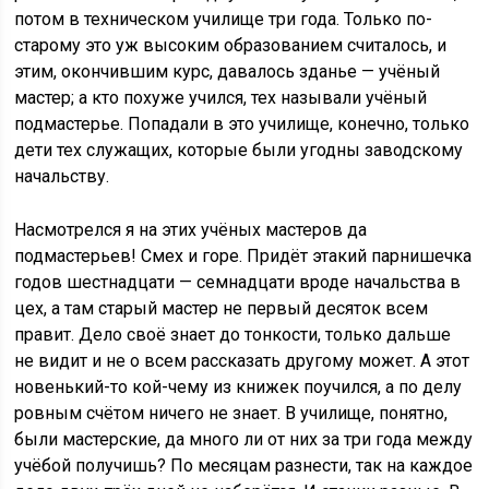
потом в техническом училище три года. Только по-
старому это уж высоким образованием считалось, и
этим, окончившим курс, давалось зданье — учёный
мастер; а кто похуже учился, тех называли учёный
подмастерье. Попадали в это училище, конечно, только
дети тех служащих, которые были угодны заводскому
начальству.
Насмотрелся я на этих учёных мастеров да
подмастерьев! Смех и горе. Придёт этакий парнишечка
годов шестнадцати — семнадцати вроде начальства в
цех, а там старый мастер не первый десяток всем
правит. Дело своё знает до тонкости, только дальше
не видит и не о всем рассказать другому может. А этот
новенький-то кой-чему из книжек поучился, а по делу
ровным счётом ничего не знает. В училище, понятно,
были мастерские, да много ли от них за три года между
учёбой получишь? По месяцам разнести, так на каждое