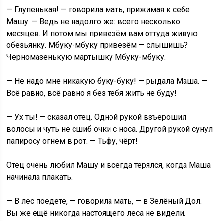
— Глупенькая! — говорила мать, прижимая к себе
Машу. — Ведь не надолго же: всего несколько
месяцев. И потом мы привезём вам оттуда живую
обезьянку. Мбуку-мбуку привезём — слышишь?
Черномазенькую мартышку Мбуку-мбуку.
— Не надо мне никакую буку-буку! — рыдала Маша. —
Всё равно, всё равно я без тебя жить не буду!
— Ух ты! — сказал отец. Одной рукой взъерошил
волосы и чуть не сшиб очки с носа. Другой рукой сунул
папиросу огнём в рот. — Тьфу, чёрт!
Отец очень любил Машу и всегда терялся, когда Маша
начинала плакать.
— В лес поедете, — говорила мать, — в Зелёный Дол.
Вы же ещё никогда настоящего леса не видели.