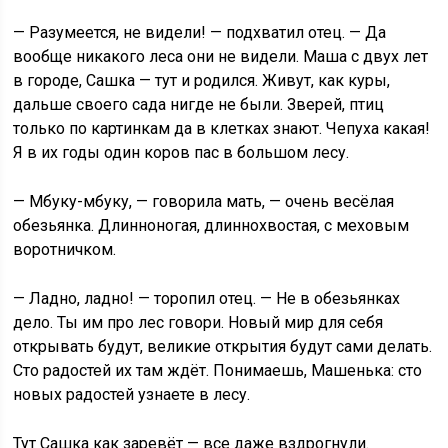
— Разумеется, не видели! — подхватил отец. — Да
вообще никакого леса они не видели. Маша с двух лет
в городе, Сашка — тут и родился. Живут, как куры,
дальше своего сада нигде не были. Зверей, птиц
только по картинкам да в клетках знают. Чепуха какая!
Я в их годы один коров пас в большом лесу.
— Мбуку-мбуку, — говорила мать, — очень весёлая
обезьянка. Длинноногая, длиннохвостая, с меховым
воротничком.
— Ладно, ладно! — торопил отец. — Не в обезьянках
дело. Ты им про лес говори. Новый мир для себя
открывать будут, великие открытия будут сами делать.
Сто радостей их там ждёт. Понимаешь, Машенька: сто
новых радостей узнаете в лесу.
Тут Сашка как заревёт — все даже вздрогнули.