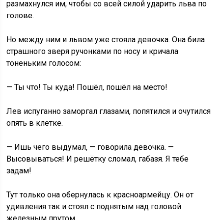
размахнулся им, чтобы со всей силой ударить льва по
голове.
Но между ним и львом уже стояла девочка. Она била
страшного зверя ручонками по носу и кричала
тоненьким голосом:
— Ты что! Ты куда! Пошёл, пошёл на место!
Лев испуганно заморгал глазами, попятился и очутился
опять в клетке.
— Ишь чего выдумал, — говорила девочка. —
Высовываться! И решётку сломал, габазя. Я тебе
задам!
Тут только она обернулась к красноармейцу. Он от
удивления так и стоял с поднятым над головой
железным прутом.