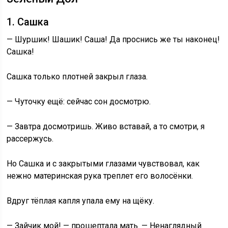
1. Сашка
— Шуршик! Шашик! Саша! Да проснись же ты наконец!
Сашка!
Сашка только плотней закрыл глаза.
— Чуточку ещё: сейчас сон досмотрю.
— Завтра досмотришь. Живо вставай, а то смотри, я
рассержусь.
Но Сашка и с закрытыми глазами чувствовал, как
нежно материнская рука треплет его волосёнки.
Вдруг тёплая капля упала ему на щёку.
— Зайчик мой! — прошептала мать. — Ненаглядный