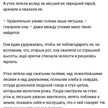
А утки летели вслед за нёсшей её передней парой,
кричали и хвалили её.
— Удивительно умная голова наша лягушка, —
говорили они, — даже между утками мало таких
найдётся.
Она едва удержалась, чтобы не поблагодарить их, но
вспомнив, что, открыв рот, она свалится со страшной
высоты, ещё крепче стиснула челюсти и решилась
терпеть.
Утки летели над сжатыми полями, над пожелтевшими
лесами и над деревнями, полными хлеба в скирдах;
оттуда доносился людской говор и стук цепов,
которыми молотили рожь. Люди смотрели на стаю
уток и, лягушке ужасно захотелось лететь поближе к
земле, показать себя и послушать, что о ней говорят. На