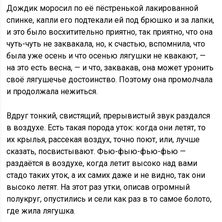
Дождик моросил по её пёстренькой лакированной
спинке, капли его подтекали ей под брюшко и за лапки,
и это было восхитительно приятно, так приятно, что она
чуть-чуть не заквакала, но, к счастью, вспомнила, что
была уже осень и что осенью лягушки не квакают, —
на это есть весна, — и что, заквакав, она может уронить
своё лягушечье достоинство. Поэтому она промолчала
и продолжала нежиться.
Вдруг тонкий, свистящий, прерывистый звук раздался
в воздухе. Есть такая порода уток: когда они летят, то
их крылья, рассекая воздух, точно поют, или, лучше
сказать, посвистывают. Фью-фыю-фью-фью —
раздаётся в воздухе, когда летит высоко над вами
стадо таких уток, а их самих даже и не видно, так они
высоко летят. На этот раз утки, описав огромный
полукруг, опустились и сели как раз в то самое болото,
где жила лягушка.