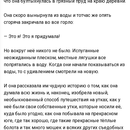
что она бултыхнулась в грязный пруд на краю деревни.
Она скоро вынырнула из воды и тотчас же опять
сгоряча закричала во все горло:
— Это я! Это я придумала!
Но вокруг неё никого не было. Испуганные
неожиданным плеском, местные лягушки все
попрятались в воду. Когда они начали показываться из
воды, то с удивлением смотрели на новую.
И она рассказала им чудную историю о том, как она
думала всю жизнь и, наконец, изобрела новый,
необыкновенный способ путешествия на утках; как у
неё были свои собственные утки, которые носили её,
куда было угодно; как она побывала на прекрасном
юге, где так хорошо, где такие прекрасные тёплые
болота и так много мошек и всяких других съедобных