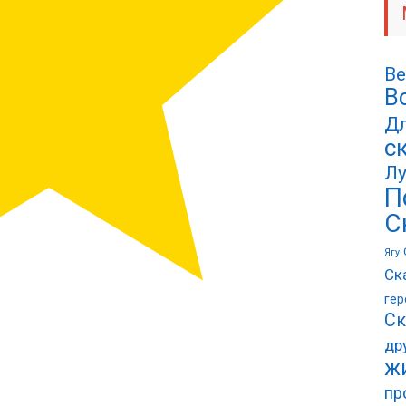
Ве
В
Дл
с
Лу
П
С
Ягу
Ск
гер
Ск
др
ж
пр