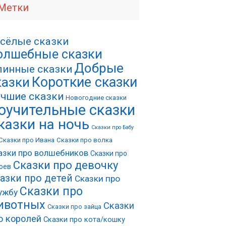
Метки
сёлые сказки
олшебные сказки
Добрые
инные сказки
Короткие сказки
казки
чшие сказки
Новогодние сказки
оучительные сказки
казки на ночь
Сказки про Бабу
Сказки про Ивана
Сказки про волка
азки про волшебников
Сказки про
Сказки про девочку
оев
азки про детей
Сказки про
Сказки про
ужбу
ивотных
Сказки
Сказки про зайца
о королей
Сказки про кота/кошку