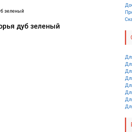
До
Пр
Ск
орья дуб зеленый
Дл
Дл
Для
Для
Для
Дл
Дл
Дл