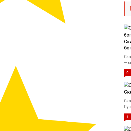
Ск
бо
Ска
— ск
0
Ск
Ска
Пуш
1