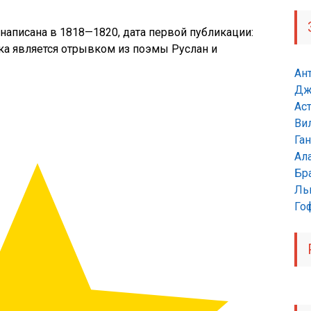
написана в 1818—1820, дата первой публикации:
зка является отрывком из поэмы Руслан и
Ан
Дж
Ас
Ви
Га
Ал
Бр
Ль
Гоф