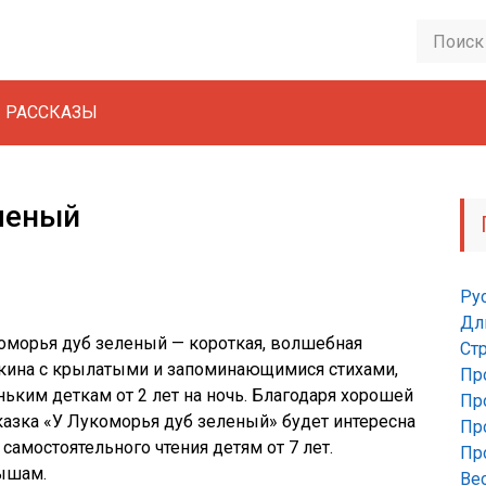
РАССКАЗЫ
леный
Ру
Дл
оморья дуб зеленый — короткая, волшебная
Ст
кина с крылатыми и запоминающимися стихами,
Пр
ким деткам от 2 лет на ночь. Благодаря хорошей
Пр
азка «У Лукоморья дуб зеленый» будет интересна
Пр
самостоятельного чтения детям от 7 лет.
Пр
ышам.
Ве