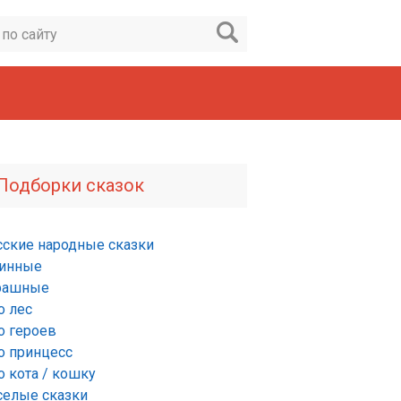
Подборки сказок
сские народные сказки
инные
рашные
о лес
о героев
о принцесс
о кота / кошку
селые сказки