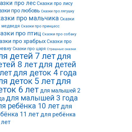
азки про лес
Сказки про лису
азки про любовь
Сказки про лягушку
азки про мальчика
Сказки
о медведя
Сказки про принцесс
азки про птиц
Сказки про собаку
азки про храбрых
Сказки про
ревну
Сказки про царя
Страшные сказки
ля детей 7 лет
для
етей 8 лет
для детей
 лет
для деток 4 года
ля деток 5 лет
для
еток 6 лет
для малышей 2
для малышей 3 года
да
ля ребёнка 10 лет
для
бёнка 11 лет
для ребёнка
 лет