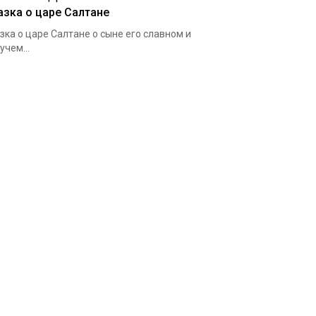
азка о царе Салтане
зка о царе Салтане о сыне его славном и
учем...