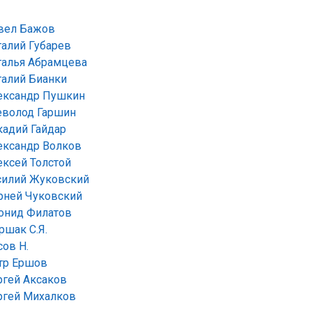
вел Бажов
талий Губарев
талья Абрамцева
талий Бианки
ександр Пушкин
еволод Гаршин
кадий Гайдар
ександр Волков
ексей Толстой
силий Жуковский
рней Чуковский
онид Филатов
ршак С.Я.
сов Н.
тр Ершов
ргей Аксаков
ргей Михалков