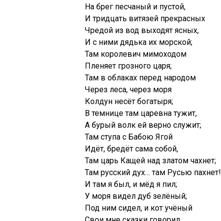
На брег песчаный и пустой,
И тридцать витязей прекрасных
Чредой из вод выходят ясных,
И с ними дядька их морской;
Там королевич мимоходом
Пленяет грозного царя;
Там в облаках перед народом
Через леса, через моря
Колдун несёт богатыря;
В темнице там царевна тужит,
А бурый волк ей верно служит;
Там ступа с Бабою Ягой
Идёт, бредёт сама собой,
Там царь Кащей над златом чахнет;
Там русский дух… там Русью пахнет!
И там я был, и мёд я пил;
У моря видел дуб зелёный;
Под ним сидел, и кот учёный
Свои мне сказки говорил.