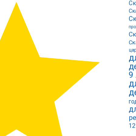
Ск
Ск
Ск
пр
Ск
Ск
ца
д
д
9
д
д
го
д
ре
12