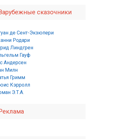
Зарубежные сказочники
туан де Сент-Экзюпери
анни Родари
трид Линдгрен
льгельм Гауф
нс Андерсен
ан Милн
атья Гримм
юис Кэрролл
ман Э.Т.А.
Реклама