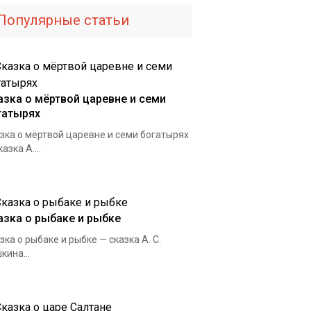
Популярные статьи
азка о мёртвой царевне и семи
гатырях
зка о мёртвой царевне и семи богатырях
азка А....
азка о рыбаке и рыбке
зка о рыбаке и рыбке — сказка А. С.
кина...