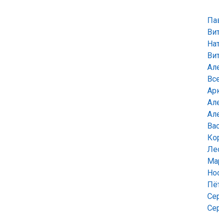
Па
Ви
На
Ви
Ал
Вс
Ар
Ал
Ал
Ва
Ко
Ле
Ма
Но
Пё
Се
Се