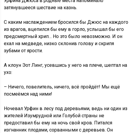
Урфина Джюса в родные места напоминало
затянувшееся шествие на казнь.
С каким наслаждением бросился бы Джюс на каждого
из врагов, вцепился бы ему в горло, услышал бы его
предсмертный хрип… Но это было невозможно. И он
ехал на медведе, низко склонив голову и скрипя
зубами от ярости.
А клоун Эот Линг, усевшись у него на плече, шептал на
ухо:
– Ничего, повелитель, ничего, всё пройдёт! Мы ещё
посмеёмся над ними!
Ночевал Урфин в лесу под деревьями, ведь ни один из
жителей Изумрудной или Голубой страны не
предоставил бы ему на ночь свой кров. Питался
изгнанник плодами, сорванными с деревьев. Он