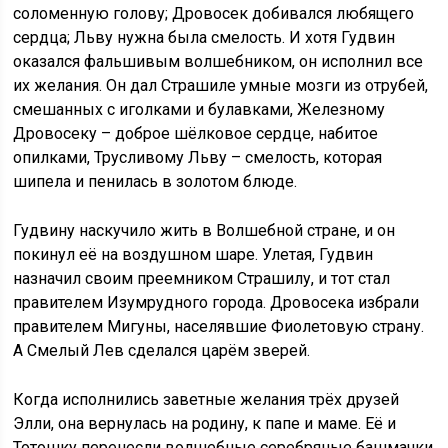
соломенную голову; Дровосек добивался любящего
сердца; Льву нужна была смелость. И хотя Гудвин
оказался фальшивым волшебником, он исполнил все
их желания. Он дал Страшиле умные мозги из отрубей,
смешанных с иголками и булавками, Железному
Дровосеку – доброе шёлковое сердце, набитое
опилками, Трусливому Льву – смелость, которая
шипела и пенилась в золотом блюде.
Гудвину наскучило жить в Волшебной стране, и он
покинул её на воздушном шаре. Улетая, Гудвин
назначил своим преемником Страшилу, и тот стал
правителем Изумрудного города. Дровосека избрали
правителем Мигуны, населявшие Фиолетовую страну.
А Смелый Лев сделался царём зверей.
Когда исполнились заветные желания трёх друзей
Элли, она вернулась на родину, к папе и маме. Её и
Тотошку перенесли волшебные серебряные башмачки