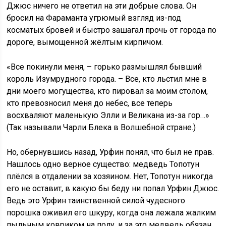
Джюс ничего не ответил на эти добрые слова. Он
бросил на Фараманта угрюмый взгляд из-под
косматых бровей и быстро зашагал прочь от города по
дороге, вымощенной жёлтым кирпичом.
«Все покинули меня, – горько размышлял бывший
король Изумрудного города. – Все, кто льстил мне в
дни моего могущества, кто пировал за моим столом,
кто превозносил меня до небес, все теперь
восхваляют маленькую Элли и Великана из-за гор…»
(Так называли Чарли Блека в Волшебной стране.)
Но, обернувшись назад, Урфин понял, что был не прав.
Нашлось одно верное существо: медведь Топотун
плёлся в отдалении за хозяином. Нет, Топотун никогда
его не оставит, в какую бы беду ни попал Урфин Джюс.
Ведь это Урфин таинственной силой чудесного
порошка оживил его шкуру, когда она лежала жалким
пыльным ковриком на полу, и за это медведь обязан