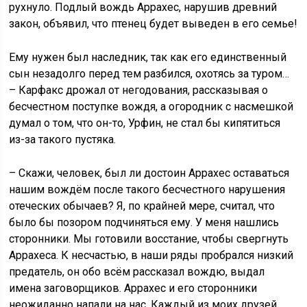
рухнуло. Подлый вождь Аррахес, нарушив древний
закон, объявил, что птенец будет выведен в его семье!
Ему нужен был наследник, так как его единственный
сын незадолго перед тем разбился, охотясь за туром…
– Карфакс дрожал от негодования, рассказывая о
бесчестном поступке вождя, а огородник с насмешкой
думал о том, что он-то, Урфин, не стал бы кипятиться
из-за такого пустяка.
– Скажи, человек, был ли достоин Аррахес оставаться
нашим вождём после такого бесчестного нарушения
отеческих обычаев? Я, по крайней мере, считал, что
было бы позором подчиняться ему. У меня нашлись
сторонники. Мы готовили восстание, чтобы свергнуть
Аррахеса. К несчастью, в наши ряды пробрался низкий
предатель, он обо всём рассказал вождю, выдал
имена заговорщиков. Аррахес и его сторонники
неожиданно напали на нас. Каждый из моих друзей