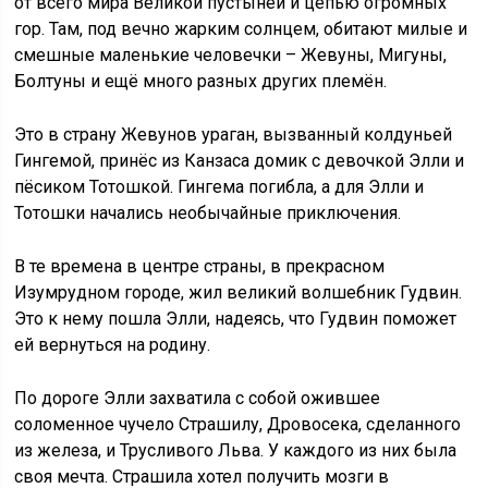
от всего мира Великой пустыней и цепью огромных
гор. Там, под вечно жарким солнцем, обитают милые и
смешные маленькие человечки – Жевуны, Мигуны,
Болтуны и ещё много разных других племён.
Это в страну Жевунов ураган, вызванный колдуньей
Гингемой, принёс из Канзаса домик с девочкой Элли и
пёсиком Тотошкой. Гингема погибла, а для Элли и
Тотошки начались необычайные приключения.
В те времена в центре страны, в прекрасном
Изумрудном городе, жил великий волшебник Гудвин.
Это к нему пошла Элли, надеясь, что Гудвин поможет
ей вернуться на родину.
По дороге Элли захватила с собой ожившее
соломенное чучело Страшилу, Дровосека, сделанного
из железа, и Трусливого Льва. У каждого из них была
своя мечта. Страшила хотел получить мозги в