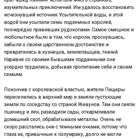
изумительных приключений. Им удалось восстановить
исчезнувший источник Усыпительной воды, и этой
водой они усыпили семь подземных королей,
поочерёдно правивших рудокопами. Самое смешное и
любопытное было в том, что короли, проснувшись,
забыли о своём царственном достоинстве и
превратились в кузнецов, землепашцев, ткачей.
Наравне со своими бывшими подданными они
усердно трудились, добывая пропитание себе и своим
семьям.
Покончив с королевской властью, жители Пещеры
переселились в верхний мир и заняли пустующие
земли по соседству со страной Жевунов. Там они сеяли
пшеницу и лён, разводили сады, откармливали
домашний скот, обрабатывали металлы. Очень не
скоро расстались они с тёмными очками, потому что
глаза их, привычные к полумраку, долго не могли