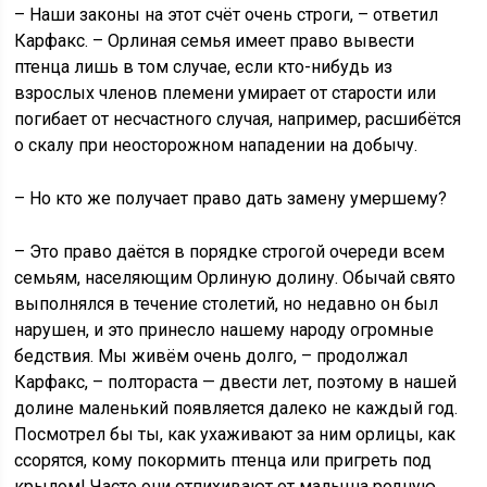
– Наши законы на этот счёт очень строги, – ответил
Карфакс. – Орлиная семья имеет право вывести
птенца лишь в том случае, если кто-нибудь из
взрослых членов племени умирает от старости или
погибает от несчастного случая, например, расшибётся
о скалу при неосторожном нападении на добычу.
– Но кто же получает право дать замену умершему?
– Это право даётся в порядке строгой очереди всем
семьям, населяющим Орлиную долину. Обычай свято
выполнялся в течение столетий, но недавно он был
нарушен, и это принесло нашему народу огромные
бедствия. Мы живём очень долго, – продолжал
Карфакс, – полтораста — двести лет, поэтому в нашей
долине маленький появляется далеко не каждый год.
Посмотрел бы ты, как ухаживают за ним орлицы, как
ссорятся, кому покормить птенца или пригреть под
крылом! Часто они отпихивают от малыша родную