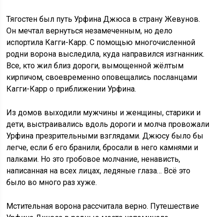
Тягостен был путь Урфина Джюса в страну Жевунов.
Он мечтал вернуться незамеченным, но дело
испортила Кагги-Карр. С помощью многочисленной
родни ворона выследила, куда направился изгнанник.
Все, кто жил близ дороги, вымощенной жёлтым
кирпичом, своевременно оповещались посланцами
Кагги-Карр о приближении Урфина.
Из домов выходили мужчины и женщины, старики и
дети, выстраивались вдоль дороги и молча провожали
Урфина презрительными взглядами. Джюсу было бы
легче, если б его бранили, бросали в него камнями и
палками. Но это гробовое молчание, ненависть,
написанная на всех лицах, ледяные глаза… Всё это
было во много раз хуже.
Мстительная ворона рассчитала верно. Путешествие