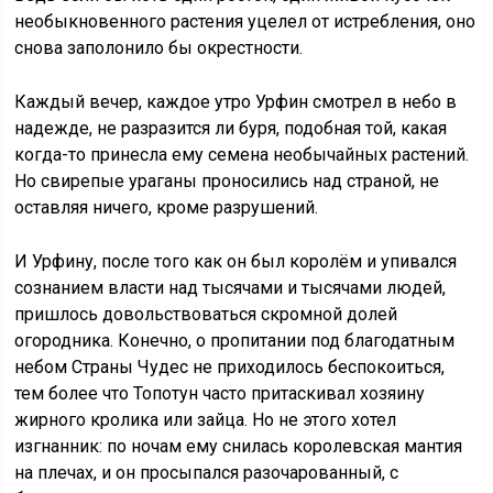
необыкновенного растения уцелел от истребления, оно
снова заполонило бы окрестности.
Каждый вечер, каждое утро Урфин смотрел в небо в
надежде, не разразится ли буря, подобная той, какая
когда-то принесла ему семена необычайных растений.
Но свирепые ураганы проносились над страной, не
оставляя ничего, кроме разрушений.
И Урфину, после того как он был королём и упивался
сознанием власти над тысячами и тысячами людей,
пришлось довольствоваться скромной долей
огородника. Конечно, о пропитании под благодатным
небом Страны Чудес не приходилось беспокоиться,
тем более что Топотун часто притаскивал хозяину
жирного кролика или зайца. Но не этого хотел
изгнанник: по ночам ему снилась королевская мантия
на плечах, и он просыпался разочарованный, с