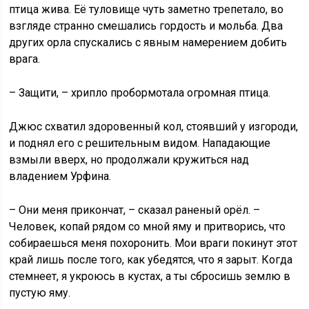
птица жива. Её туловище чуть заметно трепетало, во
взгляде странно смешались гордость и мольба. Два
других орла спускались с явным намерением добить
врага.
– Защити, – хрипло пробормотала огромная птица.
Джюс схватил здоровенный кол, стоявший у изгороди,
и поднял его с решительным видом. Нападающие
взмыли вверх, но продолжали кружиться над
владением Урфина.
– Они меня прикончат, – сказал раненый орёл. –
Человек, копай рядом со мной яму и притворись, что
собираешься меня похоронить. Мои враги покинут этот
край лишь после того, как убедятся, что я зарыт. Когда
стемнеет, я укроюсь в кустах, а ты сбросишь землю в
пустую яму.