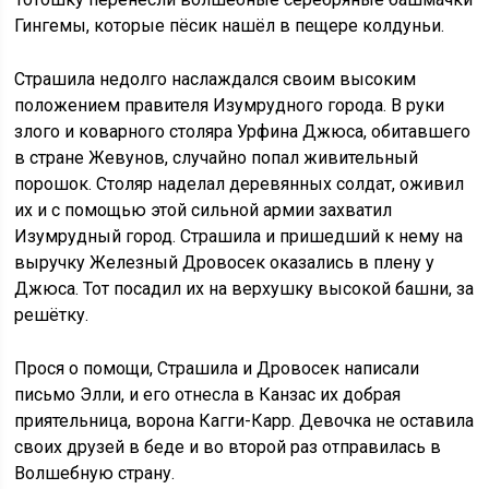
Гингемы, которые пёсик нашёл в пещере колдуньи.
Страшила недолго наслаждался своим высоким
положением правителя Изумрудного города. В руки
злого и коварного столяра Урфина Джюса, обитавшего
в стране Жевунов, случайно попал живительный
порошок. Столяр наделал деревянных солдат, оживил
их и с помощью этой сильной армии захватил
Изумрудный город. Страшила и пришедший к нему на
выручку Железный Дровосек оказались в плену у
Джюса. Тот посадил их на верхушку высокой башни, за
решётку.
Прося о помощи, Страшила и Дровосек написали
письмо Элли, и его отнесла в Канзас их добрая
приятельница, ворона Кагги-Карр. Девочка не оставила
своих друзей в беде и во второй раз отправилась в
Волшебную страну.