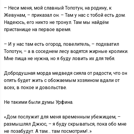
– Неси меня, мой славный Топотун, на родину, к
Жевунам, – приказал он. – Там у нас с тобой есть дом.
Надеюсь, его никто не тронул. Там мы найдём
пристанище на первое время.
– И у нас там есть огород, повелитель, – подхватил
Топотун, – а в соседнем лесу водятся жирные кролики.
Мне пища не нужна, но я буду ловить их для тебя.
Добродушная морда медведя сияла от радости, что он
опять будет жить с обожаемым хозяином вдали от
всех, в покое и довольстве.
Не такими были думы Урфина.
«Дом послужит для меня временным убежищем, –
размышлял Джюс, – я буду скрываться, пока обо мне
не позабудут. А там… там посмотрим!..»