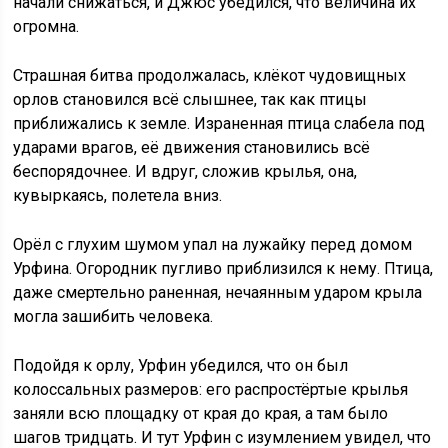
начали снижаться, и Джюс убедился, что величина их
огромна.
Страшная битва продолжалась, клёкот чудовищных
орлов становился всё слышнее, так как птицы
приближались к земле. Израненная птица слабела под
ударами врагов, её движения становились всё
беспорядочнее. И вдруг, сложив крылья, она,
кувыркаясь, полетела вниз.
Орёл с глухим шумом упал на лужайку перед домом
Урфина. Огородник пугливо приблизился к нему. Птица,
даже смертельно раненная, нечаянным ударом крыла
могла зашибить человека.
Подойдя к орлу, Урфин убедился, что он был
колоссальных размеров: его распростёртые крылья
заняли всю площадку от края до края, а там было
шагов тридцать. И тут Урфин с изумлением увидел, что