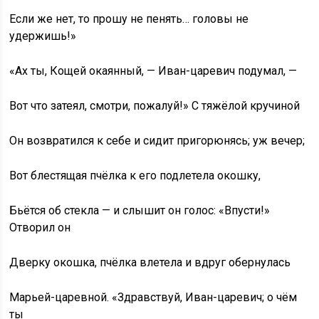
Если же нет, то прошу не пенять… головы не
удержишь!»
«Ах ты, Кощей окаянный, — Иван-царевич подумал, —
Вот что затеял, смотри, пожалуй!» С тяжёлой кручиной
Он возвратился к себе и сидит пригорюнясь; уж вечер;
Вот блестящая пчёлка к его подлетела окошку,
Бьётся об стекла — и слышит он голос: «Впусти!»
Отворил он
Дверку окошка, пчёлка влетела и вдруг обернулась
Марьей-царевной. «Здравствуй, Иван-царевич; о чём
ты