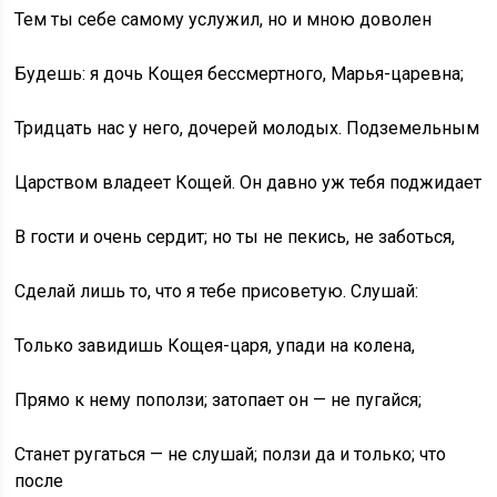
Тем ты себе самому услужил, но и мною доволен
Будешь: я дочь Кощея бессмертного, Марья-царевна;
Тридцать нас у него, дочерей молодых. Подземельным
Царством владеет Кощей. Он давно уж тебя поджидает
В гости и очень сердит; но ты не пекись, не заботься,
Сделай лишь то, что я тебе присоветую. Слушай:
Только завидишь Кощея-царя, упади на колена,
Прямо к нему поползи; затопает он — не пугайся;
Станет ругаться — не слушай; ползи да и только; что
после