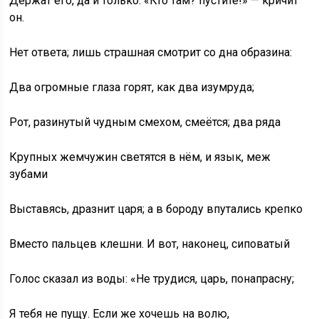
Держат его, да и только. «Кто там? пустите!» — кричит
он.
Нет ответа; лишь страшная смотрит со дна образина:
Два огромные глаза горят, как два изумруда;
Рот, разинутый чудным смехом, смеётся; два ряда
Крупных жемчужин светятся в нём, и язык, меж
зубами
Выставясь, дразнит царя; а в бороду впутались крепко
Вместо пальцев клешни. И вот, наконец, сиповатый
Голос сказал из воды: «Не трудися, царь, понапрасну;
Я тебя не пущу. Если же хочешь на волю,