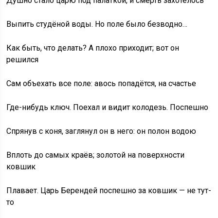
Душно стало царю под палаткой, и смерть захотелось
Выпить студёной воды. Но поле было безводно…
Как быть, что делать? А плохо приходит; вот он
решился
Сам объехать все поле: авось попадётся, на счастье
Где-нибудь ключ. Поехал и видит колодезь. Поспешно
Спрянув с коня, заглянул он в него: он полон водою
Вплоть до самых краёв; золотой на поверхности
ковшик
Плавает. Царь Берендей поспешно за ковшик — не тут-
то