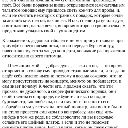
поёт. Всё были поражены вновь открывшимся замечательным
талантом юноши; ему пришлось спеть кое-что для пробы, и,
если не считать некоторых странных повадок, которые сочли
за английские, пел он, как ангел. Итак, спешно разучили дуэт,
и вот наконец настал вечер, во время которого грюнвизельцам
предстояло усладить свой слух концертом.
К сожалению, дядюшка заболел и не мог присутствовать при
триумфе своего племянника, но он передал бургомистру,
навестившему его за час до концерта, кое-какие распоряжения
относительно своего питомца.
— Племянник мой — добрая душа, — сказал он, — но время
от времени в голову ему приходят странные мысли, и тогда он
ведёт себя нелепо; именно поэтому я весьма сожалею, что не
могу присутствовать на концерте, меня-то он побаивается, и
сам знает почему! К чести его, я должен сказать, что эти
проказы не духовного, а скорее физического порядка, они
свойственны его природе; не будете ли вы, господин
бургомистр, так любезны, если ему ни с того ни с сего
взбредёт на ум усесться на нотный пюпитр, или во что бы то
ни стало провести смычком по контрабасу, или ещё что-
нибудь в том же роде, не соблаговолите ли вы несколько
ослабить его шейный платок, а если и это не поможет,
снимите платок вовсе. Вот увидите, каким он сразу станет