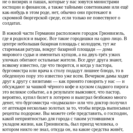
не о визирях и пашах, которые у нас зовутся министрами
юстиции и финансов, а также тайными советниками или ещё
как-нибудь в этом роде, нет, обычно они протекают в
скромной бюргерской среде, если только не повествуют о
солдатах.
В южной части Германии расположен городок Грюнвизель,
где я родился и вырос. Все такие городишки на одно лицо. В
центре небольшая базарная площадь с колодцем, тут же
старенькая ратуша, вокруг базарной площади — дома
мирового судьи и именитых купцов, а на двух-трёх узких
улочках обитают остальные жители. Все друг друга знают,
всякому известно, где что творится, и когда у пастора,
бургомистра или врача к столу подадут лишнее блюдо, то в
обеденную пору это известно уже всем. Вечерком дамы ходят
друг к другу с визитами — как принято говорить у нас — и
обсуждают за чашкой чёрного кофе и куском сладкого пирога
это великое событие, а в результате выясняют, что пастор,
вероятно, купил билет в лотерею и выиграл безбожно много
денег, что бургомистра «подмазали» или что доктор получил
от аптекаря несколько золотых за то, чтобы впредь выписывал
рецепты подороже. Вы можете себе представить, о господин,
какой неприятностью для города с таким устоявшимся
укладом жизни, как Грюнвизель, был приезд человека, о
котором никто не знал, откуда он, на какие средства живёт,