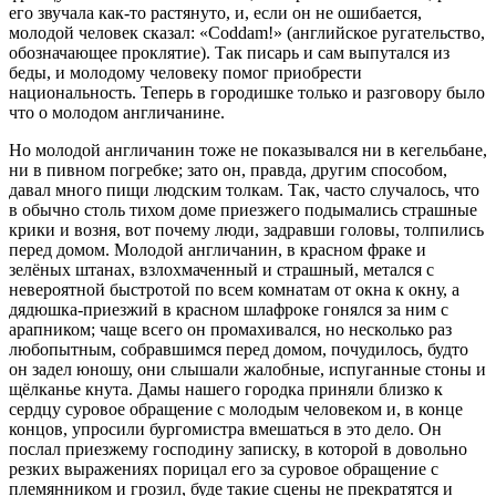
его звучала как-то растянуто, и, если он не ошибается,
молодой человек сказал: «Соddam!» (английское ругательство,
обозначающее проклятие). Так писарь и сам выпутался из
беды, и молодому человеку помог приобрести
национальность. Теперь в городишке только и разговору было
что о молодом англичанине.
Но молодой англичанин тоже не показывался ни в кегельбане,
ни в пивном погребке; зато он, правда, другим способом,
давал много пищи людским толкам. Так, часто случалось, что
в обычно столь тихом доме приезжего подымались страшные
крики и возня, вот почему люди, задравши головы, толпились
перед домом. Молодой англичанин, в красном фраке и
зелёных штанах, взлохмаченный и страшный, метался с
невероятной быстротой по всем комнатам от окна к окну, а
дядюшка-приезжий в красном шлафроке гонялся за ним с
арапником; чаще всего он промахивался, но несколько раз
любопытным, собравшимся перед домом, почудилось, будто
он задел юношу, они слышали жалобные, испуганные стоны и
щёлканье кнута. Дамы нашего городка приняли близко к
сердцу суровое обращение с молодым человеком и, в конце
концов, упросили бургомистра вмешаться в это дело. Он
послал приезжему господину записку, в которой в довольно
резких выражениях порицал его за суровое обращение с
племянником и грозил, буде такие сцены не прекратятся и