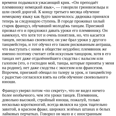
времени подымался ужасающий крик. «Он преподаёт
племяннику немецкий язык», — говорили грюнвизельцы и
шли своей дорогой. К концу третьего месяца обучение
немецкому языку как будто закончилось: дядюшка принялся
теперь за следующую ступень. В городе проживал хилый
старик француз, обучавший молодёжь танцам. Приезжий
призвал его и предложил давать уроки его племяннику. Он
намекнул, что хотя тот и очень понятлив, но, что касается
танцев, несколько своеволен; он уже брал уроки у другого
танцмейстера, и тот обучил его таким рискованным антраша,
что выступать с ними в обществе неудобно; племянник же
именно поэтому считает себя искусным танцором, хотя в его
танцах нет даже отдалённейшего сходства с вальсом или
галопом (это, о господин мой, танцы, которые приняты у меня
на родине), нет даже сходства с экосезом или франсезом.
Впрочем, приезжий обещал по талеру за урок, и танцмейстер
с радостью согласился взять на себя обучение своевольного
юноши.
Француз уверял потом «по секрету», что не видел ничего
более необычного, чем эти уроки танцев. Племянник,
довольно высокий, стройный юноша, пожалуй, только
несколько коротконогий, всегда являлся на урок тщательно
завитой, в красном фраке, широких зелёных штанах и белых
лайковых перчатках. Говорил он мало и с иностранным