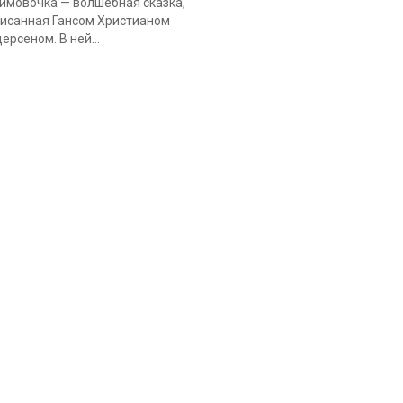
мовочка — волшебная сказка,
исанная Гансом Христианом
ерсеном. В ней...