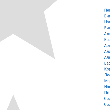
Па
Ви
На
Ви
Ал
Вс
Ар
Ал
Ал
Ва
Ко
Ле
Ма
Но
Пё
Се
Се