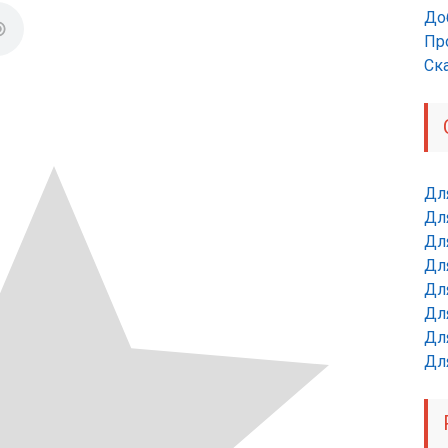
До
Пр
Ск
Дл
Дл
Для
Для
Для
Дл
Дл
Дл