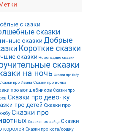
Метки
сёлые сказки
олшебные сказки
Добрые
инные сказки
Короткие сказки
казки
чшие сказки
Новогодние сказки
оучительные сказки
казки на ночь
Сказки про Бабу
Сказки про Ивана
Сказки про волка
азки про волшебников
Сказки про
Сказки про девочку
оев
азки про детей
Сказки про
Сказки про
ужбу
ивотных
Сказки
Сказки про зайца
о королей
Сказки про кота/кошку