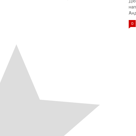
Дюй
нап
Анд
0