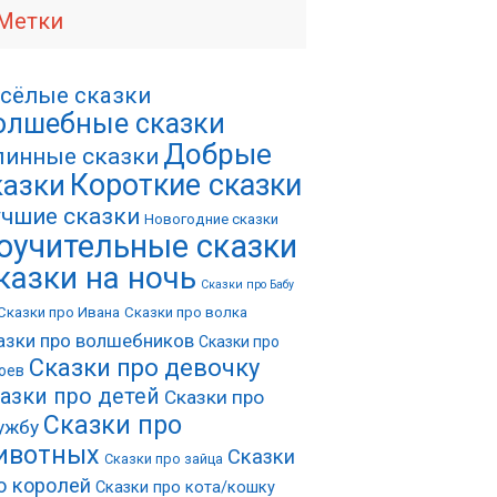
Метки
сёлые сказки
олшебные сказки
Добрые
инные сказки
Короткие сказки
казки
чшие сказки
Новогодние сказки
оучительные сказки
казки на ночь
Сказки про Бабу
Сказки про Ивана
Сказки про волка
азки про волшебников
Сказки про
Сказки про девочку
оев
азки про детей
Сказки про
Сказки про
ужбу
ивотных
Сказки
Сказки про зайца
о королей
Сказки про кота/кошку