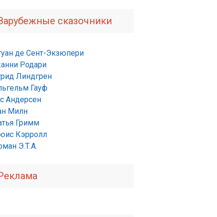
Зарубежные сказочники
туан де Сент-Экзюпери
анни Родари
трид Линдгрен
льгельм Гауф
нс Андерсен
ан Милн
атья Гримм
юис Кэрролл
ман Э.Т.А.
Реклама