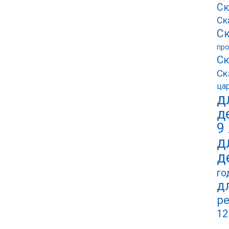
Ск
Ск
Ск
пр
Ск
Ск
ца
д
д
9
д
д
го
д
ре
12