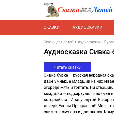
СКАЗКИ
АУДИОСКАЗКИ
Сказки для детей
Аудиосказки
Русс
Аудиосказка Сивка-
Читать сказку
Сивка-бурка — русская народная сказ
двое умных, а младший из них Иван
огороде мять и топтать. Ни старший,
младший — подкараулил и поймал во
который стал Ивану слугой. Вскоре 
дочери Елены Прекрасной! Мол, кто 
снимет- тому она и достанется. Ком