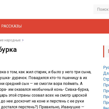
РАССКАЗЫ
кие народные
бурка
Ру
ка о том, как жил старик, и было у него три сына,
Дл
ушка- дурачок. Повадился кто-то пшеницу в их
Ст
 ни средний сын — не смогли вора поймать. А
Пр
ра- им оказался необычный конь- Сивка-бурка,
Пр
царь этой страны созвал всех на смотр царской
Пр
до нее доскочит на коне и перстень с ее руки
Пр
у достался перстень?) Правильно, Иванушке —
Ве