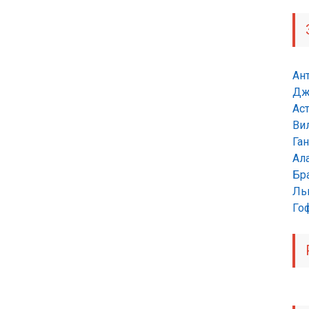
Ан
Дж
Ас
Ви
Га
Ал
Бр
Ль
Гоф