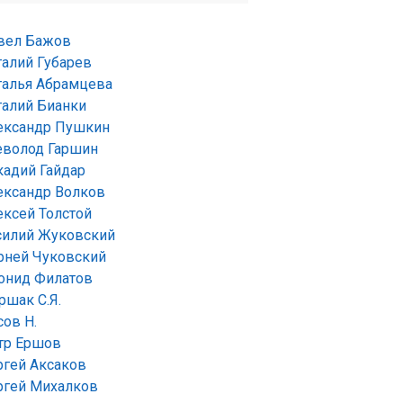
вел Бажов
талий Губарев
талья Абрамцева
талий Бианки
ександр Пушкин
еволод Гаршин
кадий Гайдар
ександр Волков
ексей Толстой
силий Жуковский
рней Чуковский
онид Филатов
ршак С.Я.
сов Н.
тр Ершов
ргей Аксаков
ргей Михалков