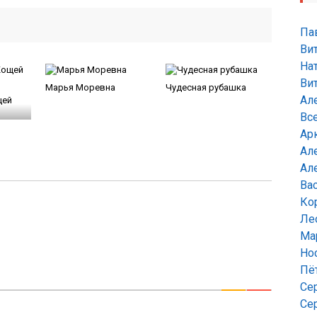
Па
Ви
На
Ви
Марья Моревна
Чудесная рубашка
Ал
щей
Вс
Ар
Ал
Ал
Ва
Ко
Ле
Ма
Но
Пё
Се
Се