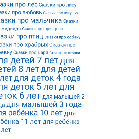
азки про лес
Сказки про лису
азки про любовь
Сказки про лягушку
азки про мальчика
Сказки
о медведя
Сказки про принцесс
азки про птиц
Сказки про собаку
азки про храбрых
Сказки про
ревну
Сказки про царя
Страшные сказки
ля детей 7 лет
для
етей 8 лет
для детей
 лет
для деток 4 года
ля деток 5 лет
для
еток 6 лет
для малышей 2
для малышей 3 года
да
ля ребёнка 10 лет
для
бёнка 11 лет
для ребёнка
 лет