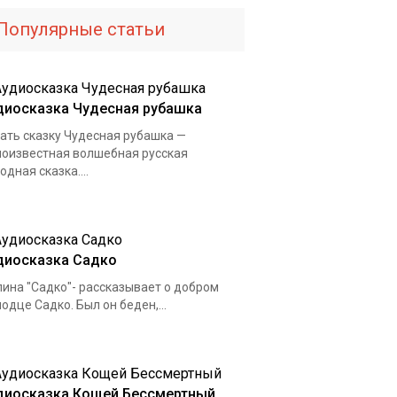
Популярные статьи
диосказка Чудесная рубашка
ать сказку Чудесная рубашка —
оизвестная волшебная русская
одная сказка....
диосказка Садко
ина "Садко"- рассказывает о добром
одце Садко. Был он беден,...
диосказка Кощей Бессмертный