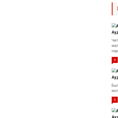
Ау
Чит
мал
нар
0
Ау
Был
мол
0
Ау