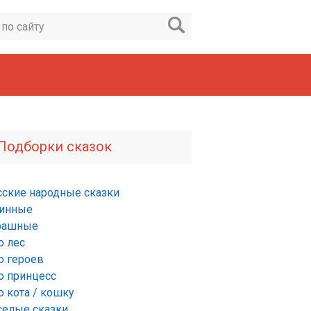
Подборки сказок
сские народные сказки
инные
рашные
о лес
о героев
о принцесс
о кота / кошку
селые сказки