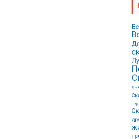
Ве
В
Дл
с
Лу
П
С
Ягу
Ск
гер
Ск
др
ж
пр