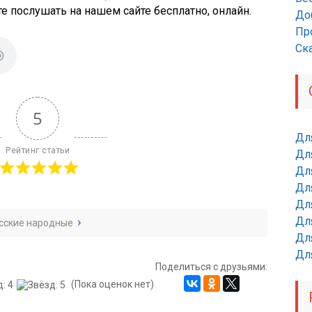
е послушать на нашем сайте бесплатно, онлайн.
До
Пр
Ск
5
Дл
Рейтинг статьи
Дл
Для
Для
Для
Дл
сские народные
Дл
Дл
Поделиться с друзьями:
(Пока оценок нет)