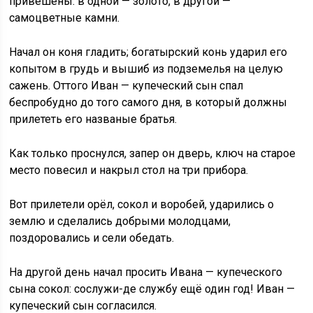
привешены: в одной — золото, в другой —
самоцветные камни.
Начал он коня гладить; богатырский конь ударил его
копытом в грудь и вышиб из подземелья на целую
сажень. Оттого Иван — купеческий сын спал
беспробудно до того самого дня, в который должны
прилететь его названые братья.
Как только проснулся, запер он дверь, ключ на старое
место повесил и накрыл стол на три прибора.
Вот прилетели орёл, сокол и воробей, ударились о
землю и сделались добрыми молодцами,
поздоровались и сели обедать.
На другой день начал просить Ивана — купеческого
сына сокол: сослужи-де службу ещё один год! Иван —
купеческий сын согласился.