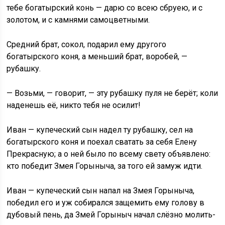
тебе богатырский конь — дарю со всею сбруею, и с
золотом, и с камнями самоцветными.
Средний брат, сокол, подарил ему другого
богатырского коня, а меньший брат, воробей, —
рубашку.
— Возьми, — говорит, — эту рубашку пуля не берёт; коли
наденешь её, никто тебя не осилит!
Иван — купеческий сын надел ту рубашку, сел на
богатырского коня и поехал сватать за себя Елену
Прекрасную; а о ней было по всему свету объявлено:
кто победит Змея Горыныча, за того ей замуж идти.
Иван — купеческий сын напал на Змея Горыныча,
победил его и уж собирался защемить ему голову в
дубовый пень, да Змей Горыныч начал слёзно молить-