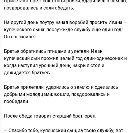
Прилетают орёл, сокол и воробей; ударились о землю,
поздоровались и сели обедать.
На другой день поутру начал воробей просить Ивана —
купеческого сына: послужи-де службу ещё один год!
Он согласился.
Братья обратились птицами и улетели. Иван —
купеческий сын прожил целый год один-одинёхонек и
когда наступил урочный день, накрыл стол и
дожидается братьев.
Братья прилетели, ударились о землю и сделались
добрыми молодцами; вошли, поздоровались и
пообедали.
После обеда говорит старший брат, орёл:
— Спасибо тебе, купеческий сын, за твою службу; вот