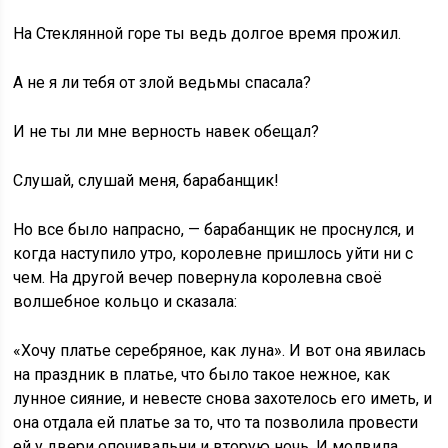
На Стеклянной горе ты ведь долгое время прожил.
А не я ли тебя от злой ведьмы спасала?
И не ты ли мне верность навек обещал?
Слушай, слушай меня, барабанщик!
Но все было напрасно, — барабанщик не проснулся, и
когда наступило утро, королевне пришлось уйти ни с
чем. На другой вечер повернула королевна своё
волшебное кольцо и сказала:
«Хочу платье серебряное, как луна». И вот она явилась
на праздник в платье, что было такое нежное, как
лунное сияние, и невесте снова захотелось его иметь, и
она отдала ей платье за то, что та позволила провести
ей у двери опочивальни и вторую ночь. И молвила