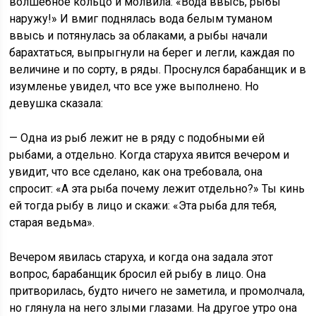
волшебное кольцо и молвила: «Вода ввысь, рыбы
наружу!» И вмиг поднялась вода белым туманом
ввысь и потянулась за облаками, а рыбы начали
барахтаться, выпрыгнули на берег и легли, каждая по
величине и по сорту, в ряды. Проснулся барабанщик и в
изумленье увидел, что все уже выполнено. Но
девушка сказала:
— Одна из рыб лежит не в ряду с подобными ей
рыбами, а отдельно. Когда старуха явится вечером и
увидит, что все сделано, как она требовала, она
спросит: «А эта рыба почему лежит отдельно?» Ты кинь
ей тогда рыбу в лицо и скажи: «Эта рыба для тебя,
старая ведьма».
Вечером явилась старуха, и когда она задала этот
вопрос, барабанщик бросил ей рыбу в лицо. Она
притворилась, будто ничего не заметила, и промолчала,
но глянула на него злыми глазами. На другое утро она