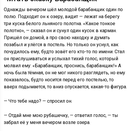
Однажды вечером шёл молодой барабанщик один по
полю. Подходит он к озеру, видит — лежат на берегу
три куска белого льняного полотна. «Какое тонкое
полотно», — сказал он и сунул один кусок в карман.
Пришёл он домой, а про свою находку и думать
позабыл и улёгся в постель. Но только он уснул, как
почудилось ему, будто зовёт его кто-то по имени. Стал
он прислушиваться и услыхал тихий голос, который
молвил ему: «Барабанщик, проснись, барабанщик!» А
ночь была тёмная, он не мог никого разглядеть, но ему
показалось, будто носится перед его постелью, то
вверх подымается, то вниз опускается, какая-то фигура.
— Что тебе надо? — спросил он.
— Отдай мне мою рубашечку, — ответил голос, — ты
забрал её у меня вечером возле озера.