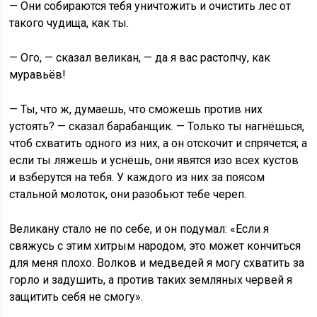
— Они собираются тебя уничтожить и очистить лес от
такого чудища, как ты.
— Ого, — сказал великан, — да я вас растопчу, как
муравьёв!
— Ты, что ж, думаешь, что сможешь против них
устоять? — сказал барабанщик. — Только ты нагнёшься,
чтоб схватить одного из них, а он отскочит и спрячется; а
если ты ляжешь и уснёшь, они явятся изо всех кустов
и взберутся на тебя. У каждого из них за поясом
стальной молоток, они разобьют тебе череп.
Великану стало не по себе, и он подумал: «Если я
свяжусь с этим хитрым народом, это может кончиться
для меня плохо. Волков и медведей я могу схватить за
горло и задушить, а против таких земляных червей я
защитить себя не смогу».