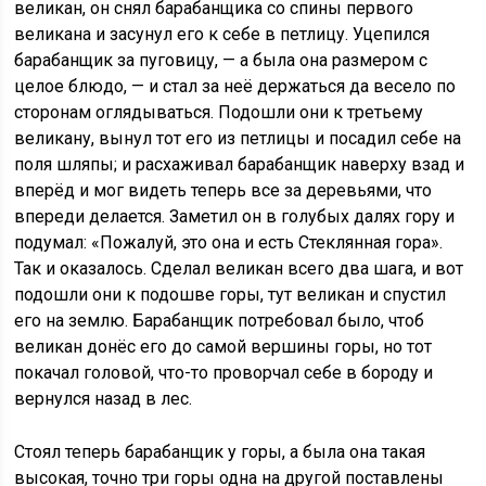
великан, он снял барабанщика со спины первого
великана и засунул его к себе в петлицу. Уцепился
барабанщик за пуговицу, — а была она размером с
целое блюдо, — и стал за неё держаться да весело по
сторонам оглядываться. Подошли они к третьему
великану, вынул тот его из петлицы и посадил себе на
поля шляпы; и расхаживал барабанщик наверху взад и
вперёд и мог видеть теперь все за деревьями, что
впереди делается. Заметил он в голубых далях гору и
подумал: «Пожалуй, это она и есть Стеклянная гора».
Так и оказалось. Сделал великан всего два шага, и вот
подошли они к подошве горы, тут великан и спустил
его на землю. Барабанщик потребовал было, чтоб
великан донёс его до самой вершины горы, но тот
покачал головой, что-то проворчал себе в бороду и
вернулся назад в лес.
Стоял теперь барабанщик у горы, а была она такая
высокая, точно три горы одна на другой поставлены