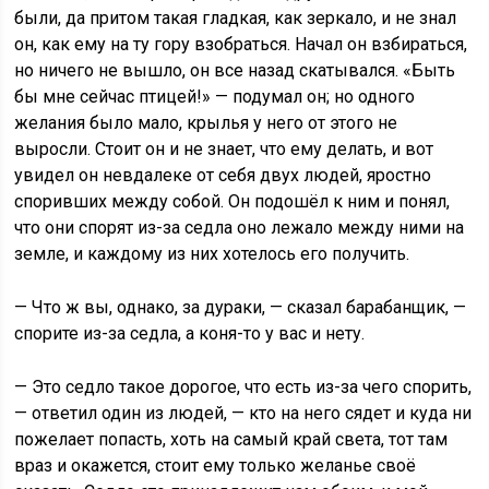
были, да притом такая гладкая, как зеркало, и не знал
он, как ему на ту гору взобраться. Начал он взбираться,
но ничего не вышло, он все назад скатывался. «Быть
бы мне сейчас птицей!» — подумал он; но одного
желания было мало, крылья у него от этого не
выросли. Стоит он и не знает, что ему делать, и вот
увидел он невдалеке от себя двух людей, яростно
споривших между собой. Он подошёл к ним и понял,
что они спорят из-за седла оно лежало между ними на
земле, и каждому из них хотелось его получить.
— Что ж вы, однако, за дураки, — сказал барабанщик, —
спорите из-за седла, а коня-то у вас и нету.
— Это седло такое дорогое, что есть из-за чего спорить,
— ответил один из людей, — кто на него сядет и куда ни
пожелает попасть, хоть на самый край света, тот там
враз и окажется, стоит ему только желанье своё