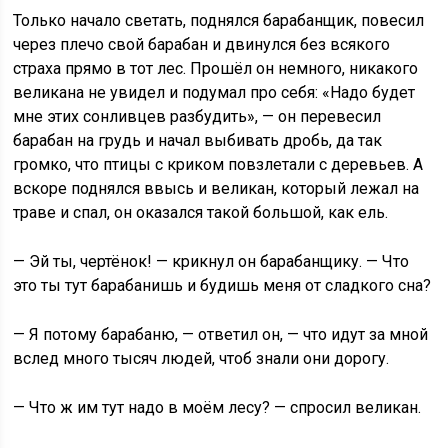
Только начало светать, поднялся барабанщик, повесил
через плечо свой барабан и двинулся без всякого
страха прямо в тот лес. Прошёл он немного, никакого
великана не увидел и подумал про себя: «Надо будет
мне этих сонливцев разбудить», — он перевесил
барабан на грудь и начал выбивать дробь, да так
громко, что птицы с криком повзлетали с деревьев. А
вскоре поднялся ввысь и великан, который лежал на
траве и спал, он оказался такой большой, как ель.
— Эй ты, чертёнок! — крикнул он барабанщику. — Что
это ты тут барабанишь и будишь меня от сладкого сна?
— Я потому барабаню, — ответил он, — что идут за мной
вслед много тысяч людей, чтоб знали они дорогу.
— Что ж им тут надо в моём лесу? — спросил великан.