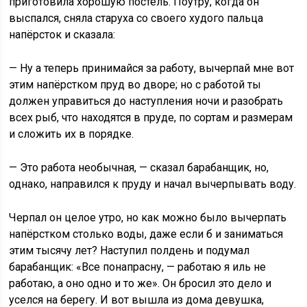
приготовила хорошую постель. Поутру, когда он
выспался, сняла старуха со своего худого пальца
напёрсток и сказала:
— Ну а теперь принимайся за работу, вычерпай мне вот
этим напёрстком пруд во дворе; но с работой ты
должен управиться до наступления ночи и разобрать
всех рыб, что находятся в пруде, по сортам и размерам
и сложить их в порядке.
— Это работа необычная, — сказал барабанщик, но,
однако, направился к пруду и начал вычерпывать воду.
Черпал он целое утро, но как можно было вычерпать
напёрстком столько воды, даже если б и заниматься
этим тысячу лет? Наступил полдень и подумал
барабанщик: «Все понапрасну, — работаю я иль не
работаю, а оно одно и то же». Он бросил это дело и
уселся на берегу. И вот вышла из дома девушка,