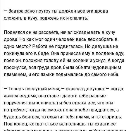
— Завтра рано поутру ты должен все эти дрова
сложить в кучу, поджечь их и спалить.
Поднялся он на рассвете, начал складывать в кучу
дрова. Но как мог один человек весь лес собрать в
одно место? Работа не подвигалась. Но девушка не
покинула его в беде. Она принесла ему в полдень еду;
поел он, положил голову ей на колени и уснул. А когда
проснулся, вся груда дров была объята чудовищным
пламенем, и его языки подымались до самого неба.
— Теперь послушай меня, — сказала девушка, — когда
явится ведьма, она станет давать тебе разные
поручения; выполнишь ты без страха все, что она
потребует, тогда не сможет она к тебе придраться; а
будешь бояться, то охватит тебя пламя, и ты сгоришь.
Под конец, когда ты все выполнишь, ты схвати её
обеими руками и кинь в самое пламя. — Ушла девушка,