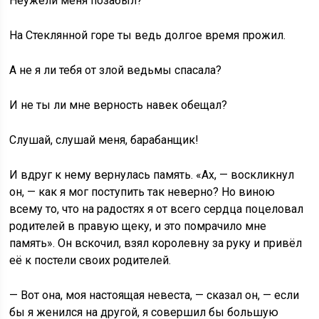
Неужели меня позабыл?
На Стеклянной горе ты ведь долгое время прожил.
А не я ли тебя от злой ведьмы спасала?
И не ты ли мне верность навек обещал?
Слушай, слушай меня, барабанщик!
И вдруг к нему вернулась память. «Ах, — воскликнул
он, — как я мог поступить так неверно? Но виною
всему то, что на радостях я от всего сердца поцеловал
родителей в правую щеку, и это помрачило мне
память». Он вскочил, взял королевну за руку и привёл
её к постели своих родителей.
— Вот она, моя настоящая невеста, — сказал он, — если
бы я женился на другой, я совершил бы большую