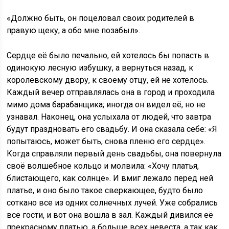
«Должно быть, он поцеловал своих родителей в
правую щеку, а обо мне позабыл».
Сердце её было печально, ей хотелось бы попасть в
одинокую лесную избушку, а вернуться назад, к
королевскому двору, к своему отцу, ей не хотелось.
Каждый вечер отправлялась она в город и проходила
мимо дома барабанщика; иногда он видел её, но не
узнавал. Наконец, она услыхала от людей, что завтра
будут праздновать его свадьбу. И она сказала себе: «Я
попытаюсь, может быть, снова пленю его сердце».
Когда справляли первый день свадьбы, она повернула
своё волшебное кольцо и молвила: «Хочу платья,
блистающего, как солнце». И вмиг лежало перед ней
платье, и оно было такое сверкающее, будто было
соткано все из одних солнечных лучей. Уже собрались
все гости, и вот она вошла в зал. Каждый дивился её
прекрасному платью, а больше всех невеста, а так как