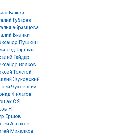
вел Бажов
талий Губарев
талья Абрамцева
талий Бианки
ександр Пушкин
еволод Гаршин
кадий Гайдар
ександр Волков
ексей Толстой
силий Жуковский
рней Чуковский
онид Филатов
ршак С.Я.
сов Н.
тр Ершов
ргей Аксаков
ргей Михалков