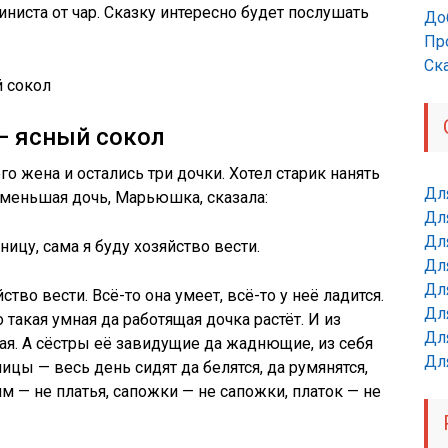
ниста от чар. Сказку интересно будет послушать
До
Пр
Ск
— ясный сокол
го жена и остались три дочки. Хотел старик нанять
Дл
о меньшая дочь, Марьюшка, сказала:
Дл
Для
ицу, сама я буду хозяйство вести.
Для
Для
во вести. Всё-то она умеет, всё-то у неё ладится.
Дл
такая умная да работящая дочка растёт. И из
Дл
я. А сёстры её завидущие да жаднющие, из себя
Дл
цы — весь день сидят да белятся, да румянятся,
им — не платья, сапожки — не сапожки, платок — не