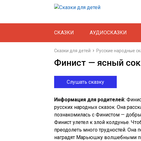
СКАЗКИ
АУДИОСКАЗКИ
Сказки для детей
Русские народные ск
Финист — ясный со
Слушать сказку
Информация для родителей:
Финис
русских народных сказок. Она расс
познакомилась с Финистом — добрым
Финист улетел к злой колдунье. Чт
преодолеть много трудностей. Она п
наградят Марьюшку волшебными под