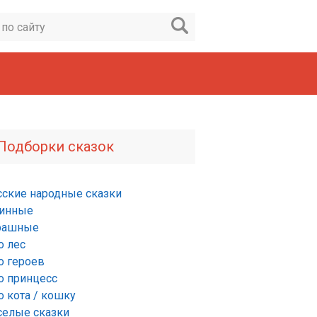
Подборки сказок
сские народные сказки
инные
рашные
о лес
о героев
о принцесс
о кота / кошку
селые сказки