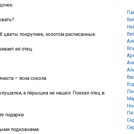
дочек:
Па
овать?
Ви
На
Ви
об цветы покрупнее, золотом расписанные.
Ал
Вс
ивает её отец:
Ар
Ал
Ал
Ва
ниста — ясна сокола.
Ко
Ле
олушалки, а пёрышка не нашёл. Поехал отец в
Ма
Но
Пё
те подарки.
Се
Се
ными подковками.