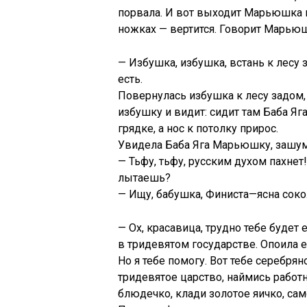
порвала. И вот выходит Марьюшка н
ножках — вертится. Говорит Марьюш
— Избушка, избушка, встань к лесу 
есть.
Повернулась избушка к лесу задом
избушку и видит: сидит там Баба Яга 
грядке, а нос к потолку прирос.
Увидела Баба Яга Марьюшку, зашум
— Тьфу, тьфу, русским духом пахнет
лытаешь?
— Ищу, бабушка, Финиста—ясна соко
— Ох, красавица, трудно тебе будет 
в тридевятом государстве. Опоила 
Но я тебе помогу. Вот тебе серебря
тридевятое царство, наймись работ
блюдечко, клади золотое яичко, само