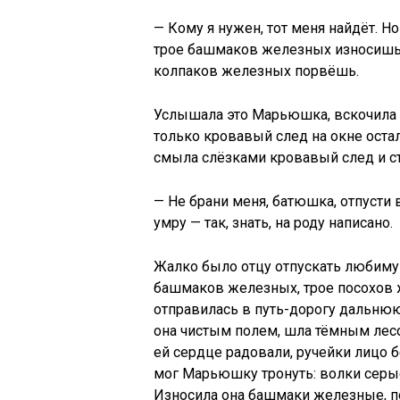
— Кому я нужен, тот меня найдёт. Но
трое башмаков железных износишь,
колпаков железных порвёшь.
Услышала это Марьюшка, вскочила с 
только кровавый след на окне оста
смыла слёзками кровавый след и ст
— Не брани меня, батюшка, отпусти
умру — так, знать, на роду написано.
Жалко было отцу отпускать любимую
башмаков железных, трое посохов 
отправилась в путь-дорогу дальнюю
она чистым полем, шла тёмным лес
ей сердце радовали, ручейки лицо 
мог Марьюшку тронуть: волки серые
Износила она башмаки железные, п