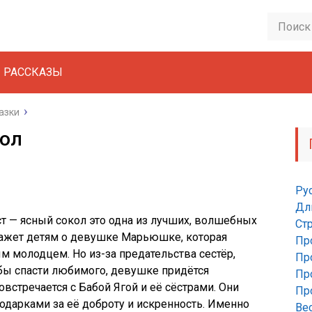
РАССКАЗЫ
азки
кол
Ру
Дл
т — ясный сокол это одна из лучших, волшебных
Ст
кажет детям о девушке Марьюшке, которая
Пр
 молодцем. Но из-за предательства сестёр,
Пр
обы спасти любимого, девушке придётся
Пр
овстречается с Бабой Ягой и её сёстрами. Они
Пр
арками за её доброту и искренность. Именно
Ве