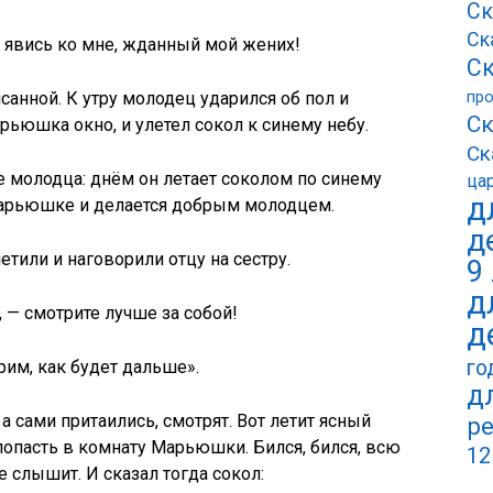
Ск
Ск
 явись ко мне, жданный мой жених!
Ск
пр
санной. К утру молодец ударился об пол и
Ск
рьюшка окно, и улетел сокол к синему небу.
Ск
 молодца: днём он летает соколом по синему
ца
д
 Марьюшке и делается добрым молодцем.
д
тили и наговорили отцу на сестру.
9
д
 — смотрите лучше за собой!
д
го
рим, как будет дальше».
д
а сами притаились, смотрят. Вот летит ясный
ре
попасть в комнату Марьюшки. Бился, бился, всю
12
е слышит. И сказал тогда сокол: