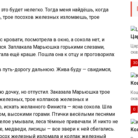
 это будет нелегко. Тогда меня найдёшь, когда
 трое посохов железных изломаешь, трое
Ца
кровати, посмотрела в окно, а сокола нет, и
Цар
лся. Заплакала Марьюшка горькими слезами,
ска
ала ещё краше. Пошла она к отцу и проговорила:
30
 в путь-дорогу дальнюю. Жива буду — свидимся,
Ко
 дочку, но отпустил. Заказала Марьюшка трое
Кощ
ска
железных, трое колпаков железных и
, искать желанного Финиста — ясна сокола. Шла
0
ом, высокими горами. Птички весёлыми песнями
белое умывали, леса тёмные привечали. И никто не
, медведи, лисицы — все звери к ней сбегались.
Ко
осох железный изломала и колпак железный