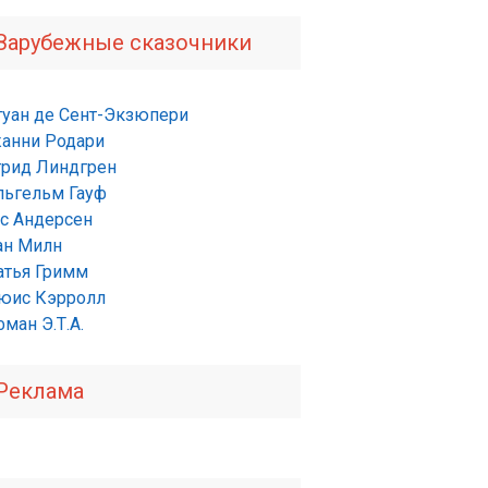
Зарубежные сказочники
туан де Сент-Экзюпери
анни Родари
трид Линдгрен
льгельм Гауф
нс Андерсен
ан Милн
атья Гримм
юис Кэрролл
ман Э.Т.А.
Реклама