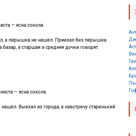
ста — ясна сокола.
Ан
Дж
ил, а пёрышка не нашёл. Приехал без пёрышка.
Ас
а базар, а старшая и средняя дочки говорят:
Ви
Га
Ал
Бр
Ль
Гоф
иста — ясна сокола.
 нашёл. Выехал из города, а навстречу старенький