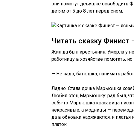
они помогут девушке освободить Фи
детям от 5 до 8 лет перед сном.
Читать сказку Финист 
Жил да был крестьянин. Умерла у не
работницу в хозяйстве помогать, н
— Не надо, батюшка, нанимать работн
Ладно. Стала дочка Марьюшка хозяйст
Любил отец Марьюшку: рад был, что 
себя-то Марьюшка красавица писана
некрасивые, а модницы — перемодни
да в обновки наряжаются, и платья 
платок.