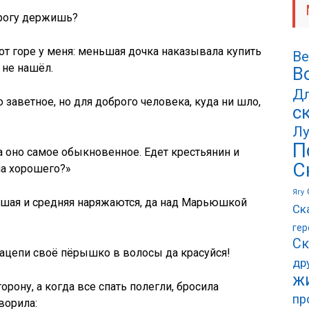
орогу держишь?
от горе у меня: меньшая дочка наказывала купить
Ве
 не нашёл.
В
Дл
 заветное, но для доброго человека, куда ни шло,
с
Лу
П
 оно самое обыкновенное. Едет крестьянин и
С
а хорошего?»
Ягу
ршая и средняя наряжаются, да над Марьюшкой
Ск
гер
Ск
 Нацепи своё пёрышко в волосы да красуйся!
др
ж
рону, а когда все спать полегли, бросила
пр
ворила: