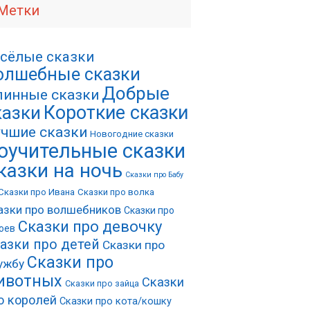
Метки
сёлые сказки
олшебные сказки
Добрые
инные сказки
Короткие сказки
казки
чшие сказки
Новогодние сказки
оучительные сказки
казки на ночь
Сказки про Бабу
Сказки про Ивана
Сказки про волка
азки про волшебников
Сказки про
Сказки про девочку
оев
азки про детей
Сказки про
Сказки про
ужбу
ивотных
Сказки
Сказки про зайца
о королей
Сказки про кота/кошку