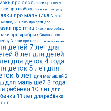
азки про лес
Сказки про лису
азки про любовь
Сказки про лягушку
азки про мальчика
Сказки
о медведя
Сказки про принцесс
азки про птиц
Сказки про собаку
азки про храбрых
Сказки про
ревну
Сказки про царя
Страшные сказки
ля детей 7 лет
для
етей 8 лет
для детей
 лет
для деток 4 года
ля деток 5 лет
для
еток 6 лет
для малышей 2
для малышей 3 года
да
ля ребёнка 10 лет
для
бёнка 11 лет
для ребёнка
 лет