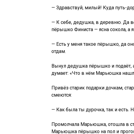
— Здравствуй, милый! Куда путь-д
— К себе, дедушка, в деревню. Да в
пёрышко Финиста — ясна сокола, а я
— Есть у меня такое пёрышко, да оно
отдам.
Вынул дедушка пёрышко и подаёт, а
думает: «Что в нём Марьюшка нашл
Привёз старик подарки дочкам, ста
смеются:
— Как была ты дурочка, так и есть.
Промолчала Марьюшка, отошла в сто
Марьюшка пёрышко на пол и прого