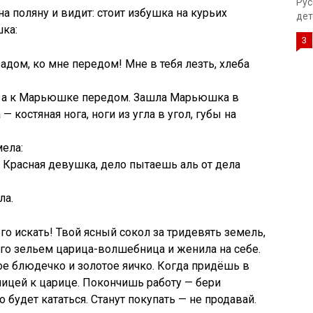
Рус
а поляну и видит: стоит избушка на курьих
дет
ка:
3
задом, ко мне передом! Мне в тебя лезть, хлеба
, а к Марьюшке передом. Зашла Марьюшка в
— костяная нога, ноги из угла в угол, губы на
ела:
! Красная девушка, дело пытаешь аль от дела
ла.
его искать! Твой ясный сокол за тридевять земель,
его зельем царица-волшебница и женила на себе.
ное блюдечко и золотое яичко. Когда придёшь в
ницей к царице. Покончишь работу — бери
 будет кататься. Станут покупать — не продавай.