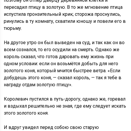
поэтому он отпер дверцу деревянной клетки и
пересадил птицу в золотую. В то же мгновение птица
испустила пронзительный крик; сторожа проснулись,
ринулись в ту комнату, схватили юношу и повели его в
тюрьму.
На другое утро он был выведен на суд, и так как он во
всем сознался, то его осудили на смерть. Однако же
король сказал, что готов даровать ему жизнь при
одном условии: если он возьмётся добыть для него
золотого коня, который мчится быстрее ветра. «Если
добудешь этого коня, — сказал король, — так я тебе в
награду отдам золотую птицу».
Королевич пустился в путь-дорогу, однако же, горевал
и вздыхал решительно не зная, где ему следует искать
этого золотого коня.
И вдруг увидел перед собою свою старую