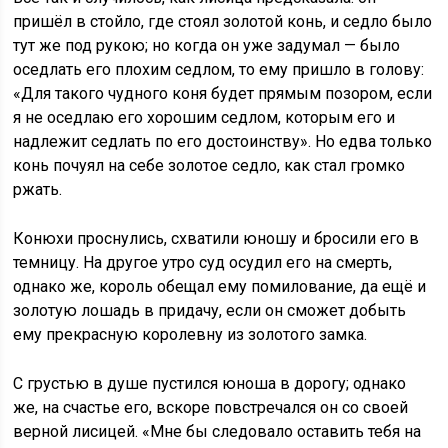
пришёл в стойло, где стоял золотой конь, и седло было
тут же под рукою; но когда он уже задумал — было
оседлать его плохим седлом, то ему пришло в голову:
«Для такого чудного коня будет прямым позором, если
я не оседлаю его хорошим седлом, которым его и
надлежит седлать по его достоинству». Но едва только
конь почуял на себе золотое седло, как стал громко
ржать.
Конюхи проснулись, схватили юношу и бросили его в
темницу. На другое утро суд осудил его на смерть,
однако же, король обещал ему помилование, да ещё и
золотую лошадь в придачу, если он сможет добыть
ему прекрасную королевну из золотого замка.
С грустью в душе пустился юноша в дорогу; однако
же, на счастье его, вскоре повстречался он со своей
верной лисицей. «Мне бы следовало оставить тебя на