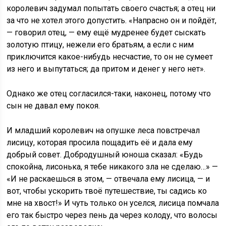
королевич задумал попытать своего счастья; а отец ни
за что не хотел этого допустить. «Напрасно он и пойдёт,
— говорил отец, — ему ещё мудренее будет сыскать
золотую птицу, нежели его братьям, а если с ним
приключится какое-нибудь несчастие, то он не сумеет
из него и выпутаться; да притом и денег у него нет».
Однако же отец согласился-таки, наконец, потому что
сын не давал ему покоя.
И младший королевич на опушке леса повстречал
лисицу, которая просила пощадить её и дала ему
добрый совет. Добродушный юноша сказал: «Будь
спокойна, лисонька, я тебе никакого зла не сделаю…» —
«И не раскаешься в этом, — отвечала ему лисица, — и
вот, чтобы ускорить твоё путешествие, ты садись ко
мне на хвост!» И чуть только он уселся, лисица помчала
его так быстро через пень да через колоду, что волосы