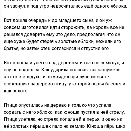
он заснул, а под утро недосчитались ещё одного яблока.
Вот дошла очередь и до младшего сына, и он уж
совсем изготовился идти сторожить, да король всё не
решался доверить ему это дело, предполагая, что он
ещё хуже будет стеречь золотые яблоки, нежели его
братья; но затем отец согласился и отпустил его.
Вот юноша и улёгся под деревом, и глаз не сомкнул, и
сну не поддался. Как ударила полночь, так зашумело
что-то в воздухе, и он увидел при лунном свете
слетевшую на дерево птицу, у которой перья блестели
как золото.
Птица опустилась на дерево и только что успела
сорвать с него яблоко, как юноша пустил в неё стрелу.
Птица улетела, но стрела попала ей в перья, и одно из
её золотых пёрышек пало на землю. Юноша пёрышко