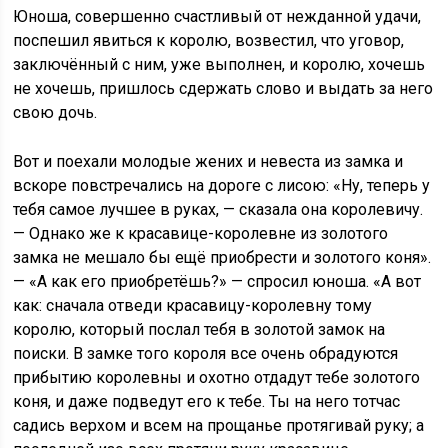
Юноша, совершенно счастливый от нежданной удачи,
поспешил явиться к королю, возвестил, что уговор,
заключённый с ним, уже выполнен, и королю, хочешь
не хочешь, пришлось сдержать слово и выдать за него
свою дочь.
Вот и поехали молодые жених и невеста из замка и
вскоре повстречались на дороге с лисою: «Ну, теперь у
тебя самое лучшее в руках, — сказала она королевичу.
— Однако же к красавице-королевне из золотого
замка не мешало бы ещё приобрести и золотого коня».
— «А как его приобретёшь?» — спросил юноша. «А вот
как: сначала отведи красавицу-королевну тому
королю, который послал тебя в золотой замок на
поиски. В замке того короля все очень обрадуются
прибытию королевны и охотно отдадут тебе золотого
коня, и даже подведут его к тебе. Ты на него тотчас
садись верхом и всем на прощанье протягивай руку; а