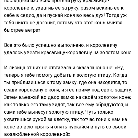
последней изо всех протяни руку красавице-
королевне и, ухватив её за руку, разом вскинь её к
себе в седло, да и пускай коня во весь дух! Тогда уж
тебя никто не догонит, потому что этот конь мчится
быстрее ветра».
Все это было успешно выполнено, и королевичу
удалось увезти красавицу-королевну на золотом коне.
И лисица от них не отставала и сказала юноше: «Ну,
теперь я тебе помогу добыть и золотую птицу. Когда
ты приблизишься к тому замку, где она находится, то
ссади королевну с коня, и я её приму под свою защиту.
Затем въезжай во двор замка на своём золотом коне;
как только его там увидят, так все ему обрадуются, и
сами тебе вынесут золотую птицу. Чуть только
ухватишься рукой за клетку, так тотчас гони к нам на
коне во всю прыть и опять пускайся в путь со своей
возлюбленной королевной».