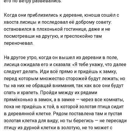
его по ветру развевались.
Когда они приблизились к деревне, юноша сошёл с
хвоста лисицы и последовал её доброму совету:
остановился в плохонькой гостинице, даже и не
посмотревши на другую, и преспокойно там
переночевал.
На другое утро, когда он вышел из деревни в поле,
лисица ожидала его и сказала: «Я тебе укажу, что далее
следует делать. Иди всё прямо и придёшь к замку,
перед которым множество сторожей будут лежать; но
ты на них не обращай внимания, так как все они будут
спать и храпеть. Пройди между их рядами
прямёхонько в замок, а в замке — через все комнаты,
пока не придёшь к той, в которой золотая птица сидит
в деревянной клетке. Рядом поставлена там и пустая
золотая клетка для виду; но ты берегись — не пересади
птицу из дурной клетки в золотую, не то может с