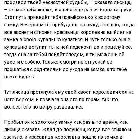
произвол твоей несчастной судьбы, — сказала лисица,
— но мне тебя жалко, и я тебя ещё раз из беды выручу.
Этот путь приведёт тебя прямёхонько к золотому
замку. Вечерком ты прибудешь к замку, а ночью, когда
все заснёт и стихнет, красавица-королевна выйдет из
замка в свою купальню купаться. И чуть только она в
купальню вступит, ты к ней подскочи, да и поцелуй её,
тогда она за тобой пойдёт следом, и ты можешь её
увести с собою. Только смотри не отпускай её
прощаться с родителями до ухода из замка, а то тебе
плохо будет».
Тут лисица протянула ему свой хвост, королевич сел на
него верхом, и помчала она его по горам, так что
волосы его по ветру развевались.
Прибыл он к золотому замку как раз в то время, как
лисица сказала. Ждал до полуночи, когда все стихло и
заснуло, и красавица-королевна пошла из замка в