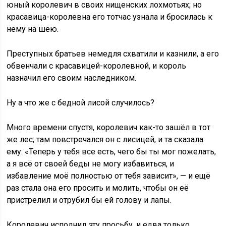
юный королевич в своих нищенских лохмотьях; но
красавица-королевна его тотчас узнала и бросилась к
нему на шею.
Преступных братьев немедля схватили и казнили, а его
обвенчали с красавицей-королевной, и король
назначил его своим наследником.
Ну а что же с бедной лисой случилось?
Много времени спустя, королевич как-то зашёл в тот
же лес; там повстречался он с лисицей, и та сказала
ему: «Теперь у тебя все есть, чего бы ты мог пожелать,
а я всё от своей беды не могу избавиться, и
избавление моё полностью от тебя зависит», — и ещё
раз стала она его просить и молить, чтобы он её
пристрелил и отрубил бы ей голову и лапы.
Королевич исполнил эту просьбу, и едва только