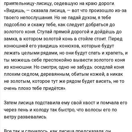
приятельницу-лисицу, седевшую на краю дороги.
«Видишь, — сказала лисица, — вот что произошло из-за
твоего непослушания. Но не падай духом, я тебе
подсоблю и скажу тебе, как следует добраться до
золотого коня. Ступай прямой дорогой и дойдёшь до
замка, в котором золотой конь в стойле стоит. Перед
конюшней его увидишь конюхов, которые будут
лежать целыми рядами, но они будут спать и храпеть, и
ты можешь себе преспокойно вывести золотого коня
из конюшни. Но смотри, одно не забудь: оседлай коня
плохим седлом, деревянным, обитым кожей, а никак
не золотым, которое тут же рядом будет висеть, не то
очень плохо тебе придётся».
Затем лисица подставила ему свой хвост и помчала его
через пень и колоду так быстро, что волосы его по
ветру развевались.
Все так и случилось, как лисица предсказала: он