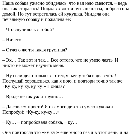
Наша собака ужасно обиделась, что над нею смеются, – ведь
она так старалась! Поджав хвост и чуть не плача, побрела она
домой. Но тут встретилась ей кукушка. Увидела она
печальную собаку и пожалела её:
– Что случилось с тобой?
– Ничего…
– Отчего же ты такая грустная?
– Эх… Так вот и так… Все оттого, что не умею лаять. И
никто не может научить меня.
– Ну если дело только за этим, я научу тебя в два счёта!
Послушай хорошенько, как я пою, и повтори точно так же:
«Ку-ку, ку-ку, ку-ку!» Поняла?
– Вроде не так уж и трудно…
– Да совсем просто! Я с самого детства умею куковать.
Попробуй: «Ку-ку, ку-ку…»
– Ку… – попробовала собака, – ку…
Она повторяла это «ку-ку!» ещё много раз и в этот день, и на