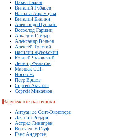
Павел Бажов
Виталий Губарев
Наталья Абрамцева
Виталий Бианки
Александр Пушкин
Всеволод Гаршин
Аркадий Гайдар
Александр Волков
Алексей Толстой
Василий Жуковский
Корней Чуковский
Леонид Филатов
Маршак С.Я.
Носов Н.
Пётр Ершов
Сергей Аксаков
Сергей Михалков
Зарубежные сказочники
Антуан де Сент-Экзюпери
Джанни Родари
Астрид Линдгрен
Вильгельм Гауф
Ганс Андерсен