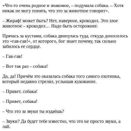
«Что-то очень родное и знакомое, – подумала собака. – Хотя
никак не могу понять, что это за животное говорит».
– Жираф! может быть? Нет, наверное, крокодил. Это злое
животное – крокодил… Надо быть осторожнее.
Прячась за кустами, собака двинулась туда, откуда доносилось
это «гав-гав!», от которого, бог знает почему, так сильно
забилось ее сердце.
– Гав-гав!
– Вот так раз – собака!
Да, да! Причём это оказалась собака того самого охотника,
который недавно стрелял, услышав кукование.
– Привет, собака!
– Привет, собака!
– Что это за звуки ты издаёшь?
– Звуки? Да будет тебе известно, что это не просто звуки, а
лай.