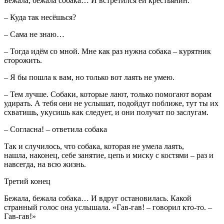
Бежала, бежала собака… И встретился ей крестьянин.
– Куда так несёшься?
– Сама не знаю…
– Тогда идём со мной. Мне как раз нужна собака – курятник
сторожить.
– Я бы пошла к вам, но только вот лаять не умею.
– Тем лучше. Собаки, которые лают, только помогают ворам
удирать. А тебя они не услышат, подойдут поближе, тут ты их
схватишь, укусишь как следует, и они получат по заслугам.
– Согласна! – ответила собака
Так и случилось, что собака, которая не умела лаять,
нашла, наконец, себе занятие, цепь и миску с костями – раз и
навсегда, на всю жизнь.
Третий конец
Бежала, бежала собака… И вдруг остановилась. Какой
странный голос она услышала. «Гав-гав! – говорил кто-то. –
Гав-гав!»