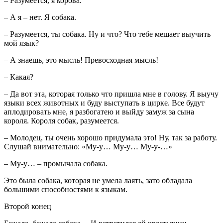
– Разумеется, я корова.
– А я – нет. Я собака.
– Разумеется, ты собака. Ну и что? Что тебе мешает выучить
мой язык?
– А знаешь, это мысль! Превосходная мысль!
– Какая?
– Да вот эта, которая только что пришла мне в голову. Я выучу
языки всех животных и буду выступать в цирке. Все будут
аплодировать мне, я разбогатею и выйду замуж за сына
короля. Короля собак, разумеется.
– Молодец, ты очень хорошо придумала это! Ну, так за работу.
Слушай внимательно: «Му-у… Му-у… Му-у-…»
– Му-у… – промычала собака.
Это была собака, которая не умела лаять, зато обладала
большими способностями к языкам.
Второй конец