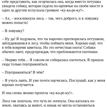
себе представить, как огорчилась она, когда вместо петушка
увидела собаку, которая сидела по-щенячьи на своём хвосте и
одно за другим испускала громкие «ку-ка-ре-ку!».
– Ах, – воскликнула лиса, – так, чего доброго, и в ловушку
можно попасть!
– В ловушку?
– Ну да! Я подумала, что ты нарочно притворилась петушком,
заблудившимся в лесу, чтобы поймать меня. Хорошо ещё, что
я тебя вовремя заметила. Но это нечестная охота! Собаки
обычно лают, предупреждая, что приближаются охотники.
– Уверяю тебя… Я совсем не собиралась охотиться. Я пришла
сюда только поупражняться.
– Поупражняться? В чём?
– Я учусь лаять. И уже почти научилась. Послушай, как у меня
хорошо получается.
И она снова звонко пропела «ку-ка-ре-ку!».
Лиса так хохотала, что чуть не лопнула. Она каталась по
земле, хватаясь за живот, и никак не могла остановиться.