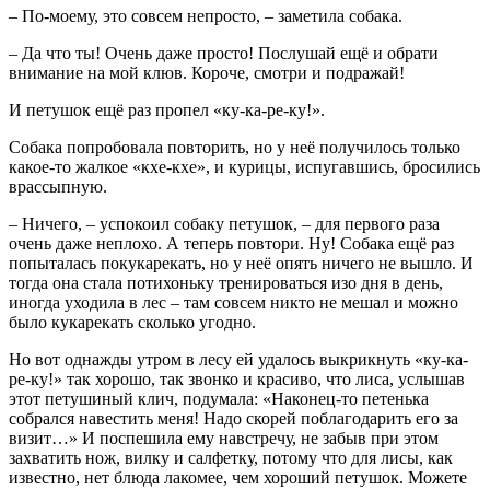
– По-моему, это совсем непросто, – заметила собака.
– Да что ты! Очень даже просто! Послушай ещё и обрати
внимание на мой клюв. Короче, смотри и подражай!
И петушок ещё раз пропел «ку-ка-ре-ку!».
Собака попробовала повторить, но у неё получилось только
какое-то жалкое «кхе-кхе», и курицы, испугавшись, бросились
врассыпную.
– Ничего, – успокоил собаку петушок, – для первого раза
очень даже неплохо. А теперь повтори. Ну! Собака ещё раз
попыталась покукарекать, но у неё опять ничего не вышло. И
тогда она стала потихоньку тренироваться изо дня в день,
иногда уходила в лес – там совсем никто не мешал и можно
было кукарекать сколько угодно.
Но вот однажды утром в лесу ей удалось выкрикнуть «ку-ка-
ре-ку!» так хорошо, так звонко и красиво, что лиса, услышав
этот петушиный клич, подумала: «Наконец-то петенька
собрался навестить меня! Надо скорей поблагодарить его за
визит…» И поспешила ему навстречу, не забыв при этом
захватить нож, вилку и салфетку, потому что для лисы, как
известно, нет блюда лакомее, чем хороший петушок. Можете