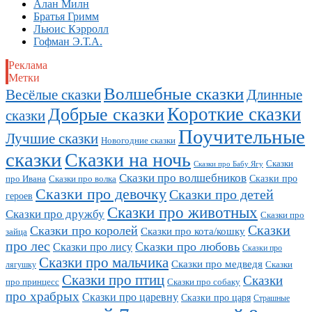
Алан Милн
Братья Гримм
Льюис Кэрролл
Гофман Э.Т.А.
Реклама
Метки
Волшебные сказки
Длинные
Весёлые сказки
Короткие сказки
Добрые сказки
сказки
Поучительные
Лучшие сказки
Новогодние сказки
сказки
Сказки на ночь
Сказки
Сказки про Бабу Ягу
Сказки про волшебников
Сказки про
про Ивана
Сказки про волка
Сказки про девочку
Сказки про детей
героев
Сказки про животных
Сказки про дружбу
Сказки про
Сказки
Сказки про королей
Сказки про кота/кошку
зайца
про лес
Сказки про любовь
Сказки про лису
Сказки про
Сказки про мальчика
Сказки про медведя
Сказки
лягушку
Сказки про птиц
Сказки
про принцесс
Сказки про собаку
про храбрых
Сказки про царевну
Сказки про царя
Страшные