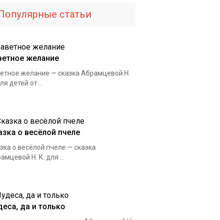
Популярные статьи
ветное желание
етное желание — сказка Абрамцевой Н.
для детей от...
азка о весёлой пчеле
зка о весёлой пчеле — сказка
амцевой Н. К. для...
деса, да и только