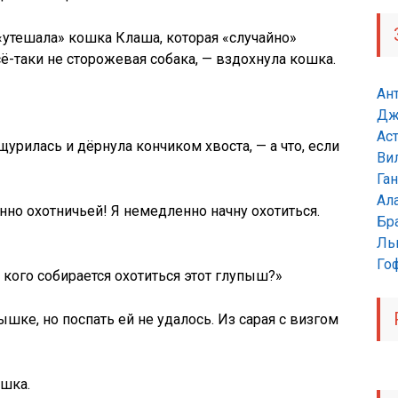
 — «утешала» кошка Клаша, которая «случайно»
ё-таки не сторожевая собака, — вздохнула кошка.
Ан
Дж
Ас
щурилась и дёрнула кончиком хвоста, — а что, если
Ви
Га
Ал
енно охотничьей! Я немедленно начну охотиться.
Бр
Ль
Гоф
 кого собирается охотиться этот глупыш?»
шке, но поспать ей не удалось. Из сарая с визгом
ошка.