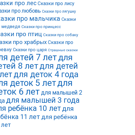
азки про лес
Сказки про лису
азки про любовь
Сказки про лягушку
азки про мальчика
Сказки
о медведя
Сказки про принцесс
азки про птиц
Сказки про собаку
азки про храбрых
Сказки про
ревну
Сказки про царя
Страшные сказки
ля детей 7 лет
для
етей 8 лет
для детей
 лет
для деток 4 года
ля деток 5 лет
для
еток 6 лет
для малышей 2
для малышей 3 года
да
ля ребёнка 10 лет
для
бёнка 11 лет
для ребёнка
 лет