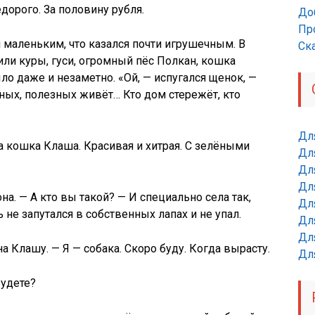
дорого. За половину рубля.
До
Пр
маленьким, что казался почти игрушечным. В
Ск
ли куры, гуси, огромный пёс Полкан, кошка
о даже и незаметно. «Ой, — испугался щенок, —
ных, полезных живёт… Кто дом стережёт, кто
Дл
ла кошка Клаша. Красивая и хитрая. С зелёными
Дл
Для
Для
на. — А кто вы такой? — И специально села так,
Для
ь не запутался в собственных лапах и не упал.
Дл
Дл
 Клашу. — Я — собака. Скоро буду. Когда вырасту.
Дл
будете?