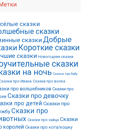
Метки
сёлые сказки
олшебные сказки
Добрые
инные сказки
Короткие сказки
казки
чшие сказки
Новогодние сказки
оучительные сказки
казки на ночь
Сказки про Бабу
Сказки про Ивана
Сказки про волка
азки про волшебников
Сказки про
Сказки про девочку
оев
азки про детей
Сказки про
Сказки про
ужбу
ивотных
Сказки
Сказки про зайца
о королей
Сказки про кота/кошку