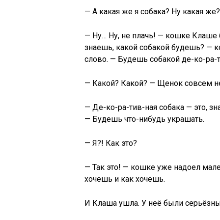
— А какая же я собака? Ну какая же
— Ну… Ну, не плачь! — кошке Клаше 
знаешь, какой собакой будешь? — к
слово. — Будешь собакой де-ко-ра-т
— Какой? Какой? — Щенок совсем не
— Де-ко-ра-тив-ная собака — это, зн
— Будешь что-нибудь украшать.
— Я?! Как это?
— Так это! — кошке уже надоел мал
хочешь и как хочешь.
И Клаша ушла. У неё были серьёзные