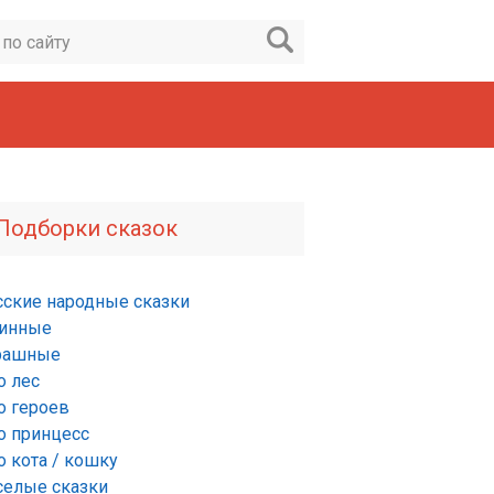
Подборки сказок
сские народные сказки
инные
рашные
о лес
о героев
о принцесс
о кота / кошку
селые сказки