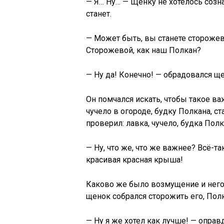
— Я… Ну… — Щенку не хотелось созна
станет.
— Может быть, вы станете стороже
Сторожевой, как наш Полкан?
— Ну да! Конечно! — обрадовался ще
Он помчался искать, чтобы такое ва
чучело в огороде, будку Полкана, 
проверил: лавка, чучело, будка Пол
— Ну, что же, что же важнее? Всё-та
красивая красная крыша!
Каково же было возмущение и негодо
щенок собрался сторожить его, Пол
— Ну я же хотел как лучше! — опра