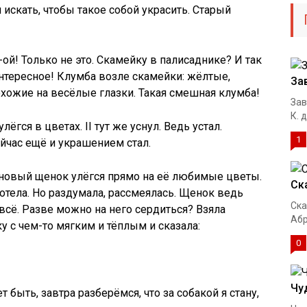
искать, чтобы такое собой украсить. Старый
ой! Только не это. Скамейку в палисаднике? И так
интересное! Клумба возле скамейки: жёлтые,
За
хожие на весёлые глазки. Такая смешная клумба!
Зав
К. 
ёгся в цветах. II тут же уснул. Ведь устал.
1
йчас ещё и украшением стал.
о новый щенок улёгся прямо на её любимые цветы.
Ск
отела. Но раздумала, рассмеялась. Щенок ведь
Ска
всё. Разве можно на него сердиться? Взяла
Абр
 с чем-то мягким и тёплым и сказала:
0
Чу
быть, завтра разберёмся, что за собакой я стану,