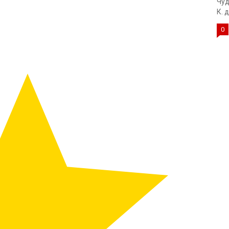
Чуд
К. д
0