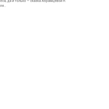
еса, да и только — сказка Абрамцевой Н.
ля...