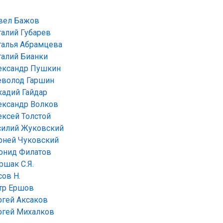
вел Бажов
талий Губарев
талья Абрамцева
талий Бианки
ександр Пушкин
еволод Гаршин
кадий Гайдар
ександр Волков
ексей Толстой
силий Жуковский
рней Чуковский
онид Филатов
ршак С.Я.
сов Н.
тр Ершов
ргей Аксаков
ргей Михалков