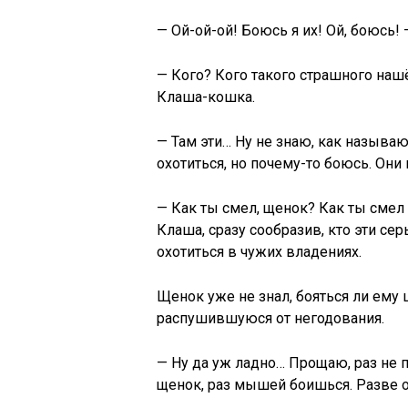
— Ой-ой-ой! Боюсь я их! Ой, боюсь!
— Кого? Кого такого страшного наш
Клаша-кошка.
— Там эти… Ну не знаю, как называю
охотиться, но почему-то боюсь. Он
— Как ты смел, щенок? Как ты сме
Клаша, сразу сообразив, кто эти с
охотиться в чужих владениях.
Щенок уже не знал, бояться ли ем
распушившуюся от негодования.
— Ну да уж ладно… Прощаю, раз не п
щенок, раз мышей боишься. Разве о