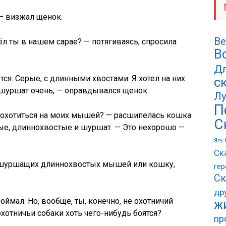
 — визжал щенок.
Ве
ёл ты в нашем сарае? — потягиваясь, спросила
В
Дл
тся. Серые, с длинными хвостами. Я хотел на них
с
и шуршат очень, — оправдывался щенок.
Лу
П
л охотиться на моих мышей? — расшипелась кошка
С
ерые, длиннохвостые и шуршат. — Это нехорошо —
Ягу
Ск
у шуршащих длиннохвостых мышей или кошку,
гер
Ск
др
оймал. Но, вообще, ты, конечно, не охотничий
ж
хотничьи собаки хоть чего-нибудь боятся?
пр