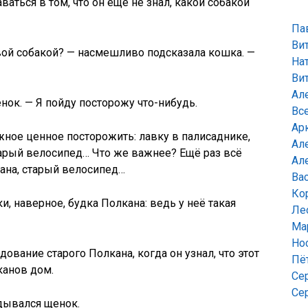
ваться в том, что он ещё не знал, какой собакой
Па
Ви
вой собакой? — насмешливо подсказала кошка. —
На
Ви
Ал
нок. — Я пойду посторожу что-нибудь.
Вс
Ар
жное ценное посторожить: лавку в палисаднике,
Ал
старый велосипед… Что же важнее? Ещё раз всё
Ал
кана, старый велосипед…
Ва
Ко
ки, наверное, будка Полкана: ведь у неё такая
Ле
Ма
Но
вание старого Полкана, когда он узнал, что этот
Пё
канов дом.
Се
Се
вдывался щенок.