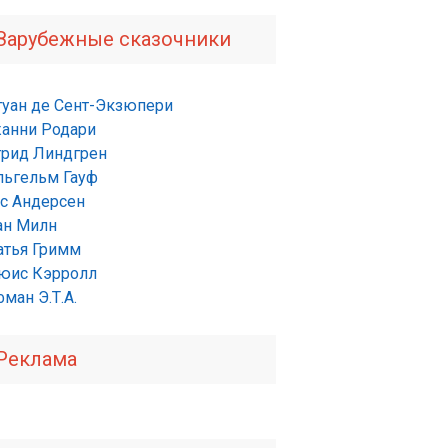
Зарубежные сказочники
туан де Сент-Экзюпери
анни Родари
трид Линдгрен
льгельм Гауф
нс Андерсен
ан Милн
атья Гримм
юис Кэрролл
ман Э.Т.А.
Реклама