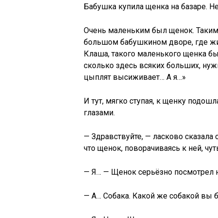
Бабушка купила щенка на базаре. Не
Очень маленьким был щенок. Таким 
большом бабушкином дворе, где жи
Клаша, такого маленького щенка был
сколько здесь всяких больших, нуж
цыплят высиживает… А я…»
И тут, мягко ступая, к щенку подош
глазами.
— Здравствуйте, — ласково сказала о
что щенок, поворачиваясь к ней, чут
— Я… — Щенок серьёзно посмотрел на
— А… Собака. Какой же собакой вы 