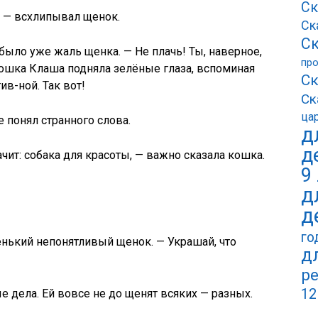
Ск
? — всхлипывал щенок.
Ск
Ск
было уже жаль щенка. — Не плачь! Ты, наверное,
пр
ошка Клаша подняла зелёные глаза, вспоминая
Ск
ив-ной. Так вот!
Ск
ца
 понял странного слова.
д
д
ачит: собака для красоты, — важно сказала кошка.
9
д
д
го
енький непонятливый щенок. — Украшай, что
д
ре
12
 дела. Ей вовсе не до щенят всяких — разных.