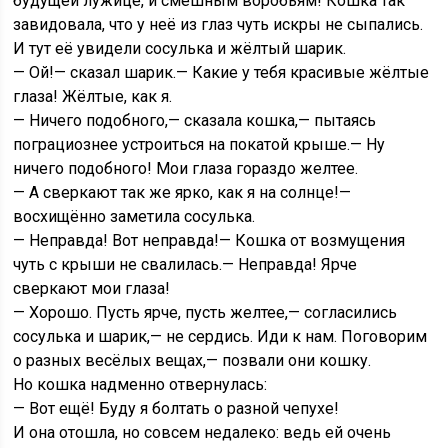
будущей лужице, и смешным воробьям! Кошка так
завидовала, что у неё из глаз чуть искры не сыпались.
И тут её увидели сосулька и жёлтый шарик.
— Ой!— сказал шарик.— Какие у тебя красивые жёлтые
глаза! Жёлтые, как я.
— Ничего подобного,— сказала кошка,— пытаясь
пограциознее устроиться на покатой крыше.— Ну
ничего подобного! Мои глаза гораздо желтее.
— А сверкают так же ярко, как я на солнце!—
восхищённо заметила сосулька.
— Неправда! Вот неправда!— Кошка от возмущения
чуть с крыши не свалилась.— Неправда! Ярче
сверкают мои глаза!
— Хорошо. Пусть ярче, пусть желтее,— согласились
сосулька и шарик,— не сердись. Иди к нам. Поговорим
о разных весёлых вещах,— позвали они кошку.
Но кошка надменно отвернулась:
— Вот ещё! Буду я болтать о разной чепухе!
И она отошла, но совсем недалеко: ведь ей очень