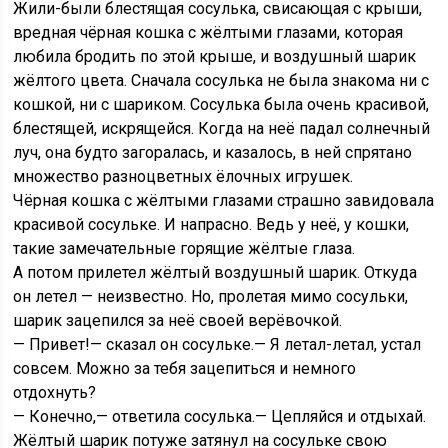
Жили-были блестящая сосулька, свисающая с крыши,
вредная чёрная кошка с жёлтыми глазами, которая
любила бродить по этой крыше, и воздушный шарик
жёлтого цвета. Сначала сосулька не была знакома ни с
кошкой, ни с шариком. Сосулька была очень красивой,
блестящей, искрящейся. Когда на неё падал солнечный
луч, она будто загоралась, и казалось, в ней спрятано
множество разноцветных ёлочных игрушек.
Чёрная кошка с жёлтыми глазами страшно завидовала
красивой сосульке. И напрасно. Ведь у неё, у кошки,
такие замечательные горящие жёлтые глаза.
А потом прилетел жёлтый воздушный шарик. Откуда
он летел — неизвестно. Но, пролетая мимо сосульки,
шарик зацепился за неё своей верёвочкой.
— Привет!— сказал он сосульке.— Я летал-летал, устал
совсем. Можно за тебя зацепиться и немного
отдохнуть?
— Конечно,— ответила сосулька.— Цепляйся и отдыхай.
Жёлтый шарик потуже затянул на сосульке свою