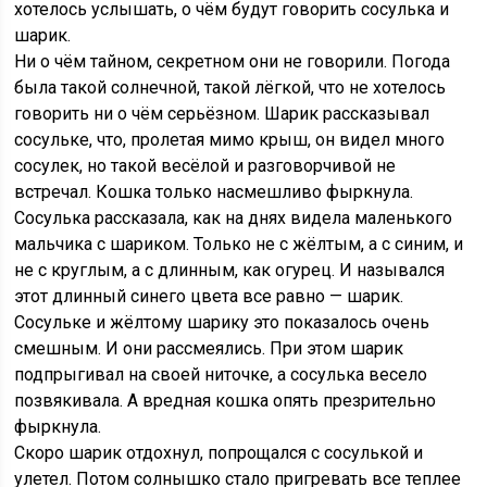
хотелось услышать, о чём будут говорить сосулька и
шарик.
Ни о чём тайном, секретном они не говорили. Погода
была такой солнечной, такой лёгкой, что не хотелось
говорить ни о чём серьёзном. Шарик рассказывал
сосульке, что, пролетая мимо крыш, он видел много
сосулек, но такой весёлой и разговорчивой не
встречал. Кошка только насмешливо фыркнула.
Сосулька рассказала, как на днях видела маленького
мальчика с шариком. Только не с жёлтым, а с синим, и
не с круглым, а с длинным, как огурец. И назывался
этот длинный синего цвета все равно — шарик.
Сосульке и жёлтому шарику это показалось очень
смешным. И они рассмеялись. При этом шарик
подпрыгивал на своей ниточке, а сосулька весело
позвякивала. А вредная кошка опять презрительно
фыркнула.
Скоро шарик отдохнул, попрощался с сосулькой и
улетел. Потом солнышко стало пригревать все теплее