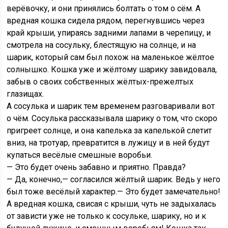
верёвочку, и они принялись болтать о том о сём. А
вредная кошка сидела рядом, перегнувшись через
край крыши, упираясь задними лапами в черепицу, и
смотрела на сосульку, блестящую на солнце, и на
шарик, который сам был похож на маленькое жёлтое
солнышко. Кошка уже и жёлтому шарику завидовала,
забыв о своих собственных жёлтых-прежелтых
глазищах.
А сосулька и шарик тем временем разговаривали вот
о чём. Сосулька рассказывала шарику о том, что скоро
пригреет солнце, и она капелька за капелькой слетит
вниз, на тротуар, превратится в лужицу и в ней будут
купаться весёлые смешные воробьи.
— Это будет очень забавно и приятно. Правда?
— Да, конечно,— согласился жёлтый шарик. Ведь у него
был тоже весёлый характер.— Это будет замечательно!
А вредная кошка, свисая с крыши, чуть не задыхалась
от зависти уже не только к сосульке, шарику, но и к