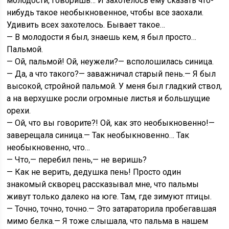
молодости, говоришь… И захотелось ему сказать что-
нибудь такое необыкновенное, чтобы все заохали.
Удивить всех захотелось. Бывает такое…
— В молодости я был, знаешь кем, я был просто…
Пальмой.
— Ой, пальмой! Ой, неужели?— всполошилась синица.
— Да, а что такого?— заважничал старый пень.— Я был
высокой, стройной пальмой. У меня был гладкий ствол,
а на верхушке росли огромные листья и большущие
орехи.
— Ой, что вы говорите?! Ой, как это необыкновенно!—
заверещала синица.— Так необыкновенно… Так
необыкновенно, что…
— Что,— перебил пень,— не веришь?
— Как не верить, дедушка пень! Просто один
знакомый скворец рассказывал мне, что пальмы
живут только далеко на юге. Там, где зимуют птицы.
— Точно, точно, точно.— Это затараторила пробегавшая
мимо белка.— Я тоже слышала, что пальма в нашем