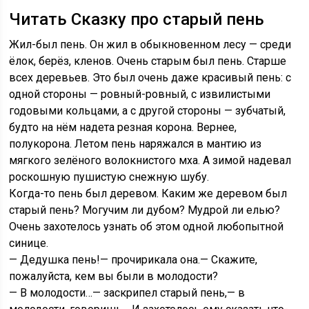
Читать Сказку про старый пень
Жил-был пень. Он жил в обыкновенном лесу — среди
ёлок, берёз, кленов. Очень старым был пень. Старше
всех деревьев. Это был очень даже красивый пень: с
одной стороны — ровный-ровный, с извилистыми
годовыми кольцами, а с другой стороны — зубчатый,
будто на нём надета резная корона. Вернее,
полукорона. Летом пень наряжался в мантию из
мягкого зелёного волокнистого мха. А зимой надевал
роскошную пушистую снежную шубу.
Когда-то пень был деревом. Каким же деревом был
старый пень? Могучим ли дубом? Мудрой ли елью?
Очень захотелось узнать об этом одной любопытной
синице.
— Дедушка пень!— прочирикала она.— Скажите,
пожалуйста, кем вы были в молодости?
— В молодости…— заскрипел старый пень,— в