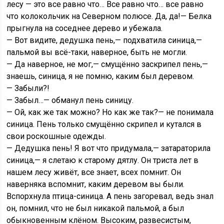
лесу — это все равно что… Все равно что… все равно
что колокольчик на Северном полюсе. Да, да!— Белка
прыгнула на соседнее дерево и убежала.
— Вот видите, дедушка пень,— подхватила синица,—
пальмой вы всё-таки, наверное, быть не могли.
— Да наверное, не мог,— смущённо заскрипел пень,—
знаешь, синица, я не помню, каким был деревом.
— Забыли?!
— Забыл…— обманул пень синицу.
— Ой, как же так можно? Но как же так?— не понимала
синица. Пень только смущённо скрипел и кутался в
свои роскошные одежды.
— Дедушка пень! Я вот что придумала,— затараторила
синица,— я слетаю к старому дятлу. Он триста лет в
нашем лесу живёт, все знает, всех помнит. Он
наверняка вспомнит, каким деревом вы были.
Вспорхнула птица-синица. А пень загоревал, ведь знал
он, помнил, что не был никакой пальмой, а был
обыкновенным клёном. Высоким, развесистым,