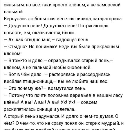
сильным, но всё-таки просто клёном, а не заморской
пальмой.
Вернулась любопытная весёлая синица, затараторила:
— Дедушка пень! Дедушка пень! Потрясающая
новость, вы, оказывается, были…
— Ах, как стыдно мне,— вздохнул пень.
— Стыдно? Не понимаю! Ведь вы были прекрасным
клёном!
— В том-то и дело,— оправдывался старый пень,—
клёном, а не пальмой необыкновенной.
— Вот в чём дело…— растерялась и рассердилась
весёлая птица-синица,— вы не любите наш лес.
— Это почему же?— возмутился пень.
— Потому что почти половина деревьев в нашем лесу
клёны! А вы! А вы! А вы! Ух! Ух! — совсем
раскипятилась синица и улетела.
А старый пень задумался. И долго о чем-то думал. О
чём? О чем-то, что не сразу понял он, старик мудрый, и