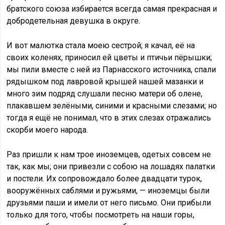
братского союза избирается всегда самая прекрасная и
добродетельная девушка в округе.
И вот малютка стала моею сестрой; я качал, её на
своих коленях, приносил ей цветы и птичьи пёрышки;
мы пили вместе с ней из Парнасского источника, спали
рядышком под лавровой крышей нашей мазанки и
много зим подряд слушали песню матери об олене,
плакавшем зелёными, синими и красными слезами; но
тогда я ещё не понимал, что в этих слезах отражались
скорби моего народа.
Раз пришли к нам трое иноземцев, одетых совсем не
так, как мы; они привезли с собою на лошадях палатки
и постели. Их сопровождало более двадцати турок,
вооружённых саблями и ружьями, — иноземцы были
друзьями паши и имели от него письмо. Они прибыли
только для того, чтобы посмотреть на наши горы,