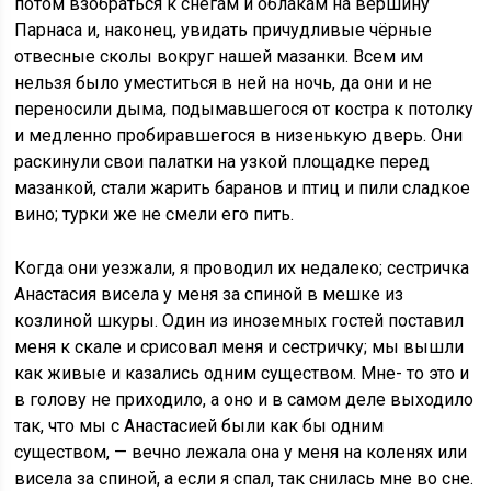
потом взобраться к снегам и облакам на вершину
Парнаса и, наконец, увидать причудливые чёрные
отвесные сколы вокруг нашей мазанки. Всем им
нельзя было уместиться в ней на ночь, да они и не
переносили дыма, подымавшегося от костра к потолку
и медленно пробиравшегося в низенькую дверь. Они
раскинули свои палатки на узкой площадке перед
мазанкой, стали жарить баранов и птиц и пили сладкое
вино; турки же не смели его пить.
Когда они уезжали, я проводил их недалеко; сестричка
Анастасия висела у меня за спиной в мешке из
козлиной шкуры. Один из иноземных гостей поставил
меня к скале и срисовал меня и сестричку; мы вышли
как живые и казались одним существом. Мне- то это и
в голову не приходило, а оно и в самом деле выходило
так, что мы с Анастасией были как бы одним
существом, — вечно лежала она у меня на коленях или
висела за спиной, а если я спал, так снилась мне во сне.