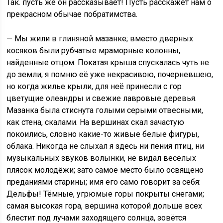
Так. пусть же он рассказывает! Пусть расскажет нам о
прекрасном обычае побратимства.
— Мы жили в глиняной мазанке; вместо дверных
косяков были рубчатые мраморные колонны,
найденные отцом. Покатая крыша спускалась чуть не
до земли; я помню её уже некрасивою, почерневшею,
но когда жилье крыли, для неё принесли с гор
цветущие олеандры и свежие лавровые деревья.
Мазанка была стиснута голыми серыми отвесными,
как стена, скалами. На вершинах скал зачастую
покоились, словно какие-то живые белые фигуры,
облака. Никогда не слыхал я здесь ни пения птиц, ни
музыкальных звуков волынки, не видал весёлых
плясок молодёжи; зато самое место было освящено
преданиями старины; имя его само говорит за себя:
Дельфы! Тёмные, угрюмые горы покрыты снегами;
самая высокая гора, вершина которой дольше всех
блестит под лучами заходящего солнца, зовётся