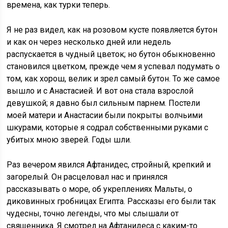
времена, как турки теперь.
Я не раз видел, как на розовом кусте появляется бутон
и как он через несколько дней или недель
распускается в чудный цветок; но бутон обыкновенно
становился цветком, прежде чем я успевал подумать о
том, как хорош, велик и зрел самый бутон. То же самое
вышло и с Анастасией. И вот она стала взрослой
девушкой; я давно был сильным парнем. Постели
моей матери и Анастасии были покрыты волчьими
шкурами, которые я содрал собственными руками с
убитых мною зверей. Годы шли.
Раз вечером явился Афтанидес, стройный, крепкий и
загорелый. Он расцеловал нас и принялся
рассказывать о море, об укреплениях Мальты, о
диковинных гробницах Египта. Рассказы его были так
чудесны, точно легенды, что мы слышали от
священника. Я смотрел на Афтанидеса с каким-то