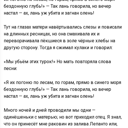
бездонную глубь!» — Так лань говорила, но вечер
настал — ах, лань уж убита и загнан олень!
Тут на глазах матери навёртывались слезы и повисали
на длинных ресницах, но она смахивала их и
переворачивала пёкшиеся в золе чёрные хлебы на
другую сторону. Тогда я сжимал кулаки и говорил:
«Мы убьём этих турок!» Но мать повторяла слова
песни:
«Я их погоню по лесам, по горам, прямо в синего моря
бездонную глубь!» — Так лань говорила, но вечер
настал — ах, лань уж убита и загнан олень!
Много ночей и дней проводили мы одни —
одинёшеньки с матерью; но вот приходил отец. Я знал,
что он принесёт мне раковин из залива Лепанто или,