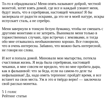
То-то я обрадовалась! Меня опять называют доброй, честной
монетой, хотят взять домой, где все и каждый узнают меня,
будут знать, что я серебряная, настоящей чеканки! Я бы
засверкала от радости искрами, да это не в моей натуре, искры
испускает сталь, а не серебро.
Меня завернули в тонкую белую бумажку, чтобы не смешать с
другими монетами и не затерять. Вынимали меня только в
торжественных случаях, при встречах с земляками, и тогда
обо мне отзывались необыкновенно хорошо. Все говорили,
что я очень интересна. Забавно, что можно быть интересной,
не говоря ни слова.
И вот я попала домой. Миновали мои мытарства, потекла
счастливая жизнь. Я ведь была серебряная, настоящей
чеканки, и мне совсем не вредило, что во мне пробита дыра,
как в фальшивой: что за беда, если на самом-то деле ты
нефальшивая! Да, надо иметь терпение: пройдёт время, и все
встанет на свои места. Уж в это я твёрдо верю! — заключила
свой рассказ монетка.
5
1
голос
Рейтинг статьи