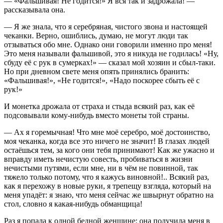
— «Фальшивая! Не годится!» Я вся так и задрожала! —
рассказывала она.
— Я же знала, что я серебряная, чистого звона и настоящей
чеканки. Верно, ошиблись, думаю, не могут люди так
отзываться обо мне. Однако они говорили именно про меня!
Это меня называли фальшивой, это я никуда не годилась! «Ну,
сбуду её с рук в сумерках!» — сказал мой хозяин и сбыл-таки.
Но при дневном свете меня опять принялись бранить:
«Фальшивая!», «Не годится!», «Надо поскорее сбыть её с
рук!»
И монетка дрожала от страха и стыда всякий раз, как её
подсовывали кому-нибудь вместо монеты той страны.
— Ах я горемычная! Что мне моё серебро, моё достоинство,
моя чеканка, когда все это ничего не значит! В глазах людей
остаёшься тем, за кого они тебя принимают! Как же ужасно и
вправду иметь нечистую совесть, пробиваться в жизни
нечистыми путями, если мне, ни в чём не повинной, так
тяжело только потому, что я кажусь виновной!.. Всякий раз,
как я перехожу в новые руки, я трепещу взгляда, который на
меня упадёт: я знаю, что меня сейчас же швырнут обратно на
стол, словно я какая-нибудь обманщица!
Раз я попала к одной бедной женщине: она получила меня в