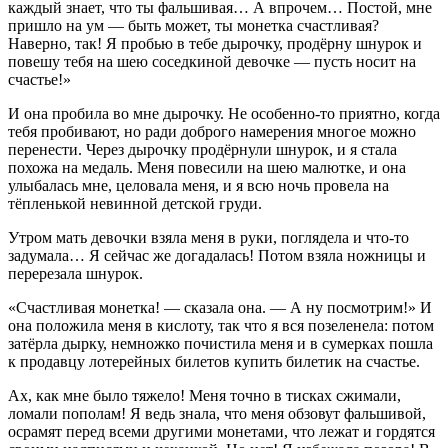
каждый знает, что ты фальшивая… А впрочем… Постой, мне
пришло на ум — быть может, ты монетка счастливая?
Наверно, так! Я пробью в тебе дырочку, продёрну шнурок и
повешу тебя на шею соседкиной девочке — пусть носит на
счастье!»
И она пробила во мне дырочку. Не особенно-то приятно, когда
тебя пробивают, но ради доброго намерения многое можно
перенести. Через дырочку продёрнули шнурок, и я стала
похожа на медаль. Меня повесили на шею малютке, и она
улыбалась мне, целовала меня, и я всю ночь провела на
тёпленькой невинной детской груди.
Утром мать девочки взяла меня в руки, поглядела и что-то
задумала… Я сейчас же догадалась! Потом взяла ножницы и
перерезала шнурок.
«Счастливая монетка! — сказала она. — А ну посмотрим!» И
она положила меня в кислоту, так что я вся позеленела: потом
затёрла дырку, немножко почистила меня и в сумерках пошла
к продавцу лотерейных билетов купить билетик на счастье.
Ах, как мне было тяжело! Меня точно в тисках сжимали,
ломали пополам! Я ведь знала, что меня обзовут фальшивой,
осрамят перед всеми другими монетами, что лежат и гордятся