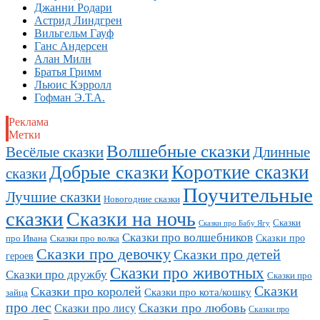
Джанни Родари
Астрид Линдгрен
Вильгельм Гауф
Ганс Андерсен
Алан Милн
Братья Гримм
Льюис Кэрролл
Гофман Э.Т.А.
Реклама
Метки
Волшебные сказки
Длинные
Весёлые сказки
Короткие сказки
Добрые сказки
сказки
Поучительные
Лучшие сказки
Новогодние сказки
сказки
Сказки на ночь
Сказки
Сказки про Бабу Ягу
Сказки про волшебников
Сказки про
про Ивана
Сказки про волка
Сказки про девочку
Сказки про детей
героев
Сказки про животных
Сказки про дружбу
Сказки про
Сказки
Сказки про королей
Сказки про кота/кошку
зайца
про лес
Сказки про любовь
Сказки про лису
Сказки про