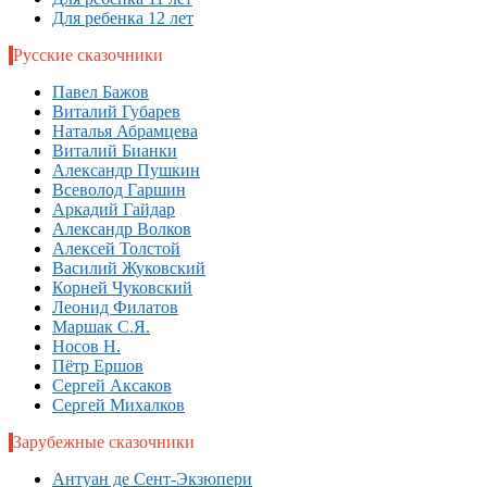
Для ребенка 12 лет
Русские сказочники
Павел Бажов
Виталий Губарев
Наталья Абрамцева
Виталий Бианки
Александр Пушкин
Всеволод Гаршин
Аркадий Гайдар
Александр Волков
Алексей Толстой
Василий Жуковский
Корней Чуковский
Леонид Филатов
Маршак С.Я.
Носов Н.
Пётр Ершов
Сергей Аксаков
Сергей Михалков
Зарубежные сказочники
Антуан де Сент-Экзюпери