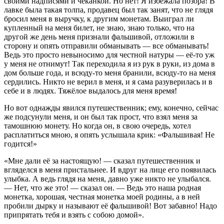
своими надписями и чеканкой. Но нет! Я избежала позора! В
лавке была такая толпа, продавец был так занят, что не глядя
бросил меня в выручку, к другим монетам. Выиграл ли
купленный на меня билет, не знаю, знаю только, что на
другой же день меня признали фальшивой, отложили в
сторону и опять отправили обманывать — все обманывать!
Ведь это просто невыносимо для честной натуры — её-то уж
у меня не отнимут! Так переходила я из рук в руки, из дома в
дом больше года, и всюду-то меня бранили, всюду-то на меня
сердились. Никто не верил в меня, и я сама разуверилась и в
себе и в людях. Тяжёлое выдалось для меня время!
Но вот однажды явился путешественник; ему, конечно, сейчас
же подсунули меня, и он был так прост, что взял меня за
тамошнюю монету. Но когда он, в свою очередь, хотел
расплатиться мною, я опять услышала крик: «Фальшивая! Не
годится!»
«Мне дали её за настоящую! — сказал путешественник и
вгляделся в меня пристальнее. И вдруг на лице его появилась
улыбка. А ведь глядя на меня, давно уже никто не улыбался.
— Нет, что же это! — сказал он. — Ведь это наша родная
монетка, хорошая, честная монетка моей родины, а в ней
пробили дырку и называют её фальшивой! Вот забавно! Надо
припрятать тебя и взять с собою домой».