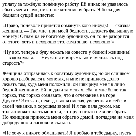
уплату за тяжёлую подённую работу. Ей никак не удавалось
сбыть меня с рук, никто не хотел меня брать. Я была для
бедняги сущей напастью.
«Право, поневоле придётся обмануть кого-нибудь! — сказала
женщина. — Где мне, при моей бедности, держать фальшивую
монету! Отдам-ка её богатому булочнику, он-то не разорится
от этого, хоть и нехорошо это, сама знаю, нехорошо!»
«Ну вот, теперь я буду лежать на совести у бедной женщины!
— вздохнула я. — Неужто я и впрямь так изменилась под
старость?»
Женщина отправилась к богатому булочнику, но он слишком
хорошо разбирался в монетах, и мне не пришлось долго
лежать там, куда меня положили: он швырнул меня в лицо
бедной женщине. Ей не дали за меня хлеба, и мне было так
горько, так горько сознавать, что я отчеканена на горе
Другим! Это я-то, некогда такая смелая, уверенная в себе, в
своей чеканке, в хорошем звоне! И я так пала духом, как
только может пасть монетка, которую никто не хочет брать.
Но женщина принесла меня обратно домой, поглядела на меня
добродушно и ласково и сказала:
«Не хочу я никого обманывать! Я пробью в тебе дырку, пусть