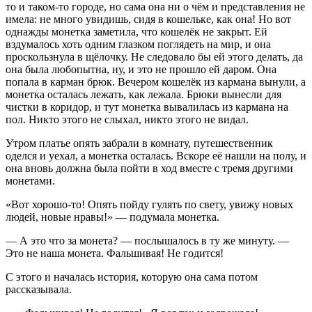
то и таком-то городе, но сама она ни о чём и представления не
имела: не много увидишь, сидя в кошельке, как она! Но вот
однажды монетка заметила, что кошелёк не закрыт. Ей
вздумалось хоть одним глазком поглядеть на мир, и она
проскользнула в щёлочку. Не следовало бы ей этого делать, да
она была любопытна, ну, и это не прошло ей даром. Она
попала в карман брюк. Вечером кошелёк из кармана вынули, а
монетка осталась лежать, как лежала. Брюки вынесли для
чистки в коридор, и тут монетка вывалилась из кармана на
пол. Никто этого не слыхал, никто этого не видал.
Утром платье опять забрали в комнату, путешественник
оделся и уехал, а монетка осталась. Вскоре её нашли на полу, и
она вновь должна была пойти в ход вместе с тремя другими
монетами.
«Вот хорошо-то! Опять пойду гулять по свету, увижу новых
людей, новые нравы!» — подумала монетка.
— А это что за монета? — послышалось в ту же минуту. —
Это не наша монета. Фальшивая! Не годится!
С этого и началась история, которую она сама потом
рассказывала.