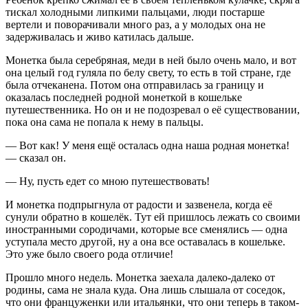
тискал холодными липкими пальцами, люди постарше
вертели и поворачивали много раз, а у молодых она не
задерживалась и живо катилась дальше.
Монетка была серебряная, меди в ней было очень мало, и вот
она целый год гуляла по белу свету, то есть в той стране, где
была отчеканена. Потом она отправилась за границу и
оказалась последней родной монеткой в кошельке
путешественника. Но он и не подозревал о её существовании,
пока она сама не попала к нему в пальцы.
— Вот как! У меня ещё осталась одна наша родная монетка!
— сказал он.
— Ну, пусть едет со мною путешествовать!
И монетка подпрыгнула от радости и зазвенела, когда её
сунули обратно в кошелёк. Тут ей пришлось лежать со своими
иностранными сородичами, которые все сменялись — одна
уступала место другой, ну а она все оставалась в кошельке.
Это уже было своего рода отличие!
Прошло много недель. Монетка заехала далеко-далеко от
родины, сама не знала куда. Она лишь слышала от соседок,
что они француженки или итальянки, что они теперь в таком-