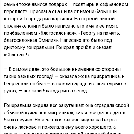
семьи тоже явился подарок — псалтырь в сафьяновом
переплёте. Прислана она была от имени барышни,
которой Георг дарил картинки. На первой, чистой
страничке книги было написано его имя и её имя с
прибавлением «благосклонная». «Георгу на память,
благосклонная Эмилия». Написано это было под
диктовку генеральши. Генерал прочёл и сказал:
«Charmant!».
— В самом деле, это большое внимание со стороны
таких важных господ! — сказала жена привратника, и
Георга, как он был — в новом наряде и с псалтырью в
руках, — послали благодарить господ.
Генеральша сидела вся закутанная: она страдала своей
обычной «ужасной мигренью», как и всегда, когда ей
было скучно. Но всё-таки она взглянула на Георга
очень ласково и пожелала ему всего хорошего, а