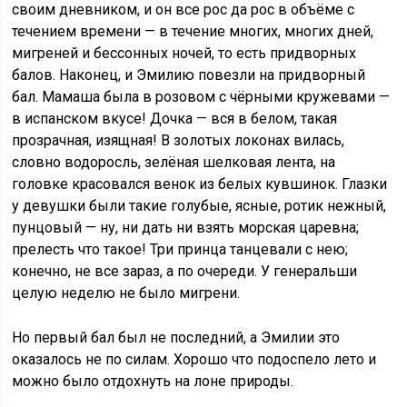
своим дневником, и он все рос да рос в объёме с
течением времени — в течение многих, многих дней,
мигреней и бессонных ночей, то есть придворных
балов. Наконец, и Эмилию повезли на придворный
бал. Мамаша была в розовом с чёрными кружевами —
в испанском вкусе! Дочка — вся в белом, такая
прозрачная, изящная! В золотых локонах вилась,
словно водоросль, зелёная шелковая лента, на
головке красовался венок из белых кувшинок. Глазки
у девушки были такие голубые, ясные, ротик нежный,
пунцовый — ну, ни дать ни взять морская царевна;
прелесть что такое! Три принца танцевали с нею;
конечно, не все зараз, а по очереди. У генеральши
целую неделю не было мигрени.
Но первый бал был не последний, а Эмилии это
оказалось не по силам. Хорошо что подоспело лето и
можно было отдохнуть на лоне природы.