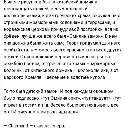
В числе рисунков был и китайский домик в
шестнадцать этажей, весь увешанный
колокольчиками, и два греческих храма, окружённых
стройными мраморными колоннами и террасами, и
норвежская церковь причудливой постройки, вся из
брёвен; лучше же всего был «Эмилин замок». В нём
она должна была жить сама. Георг придумал для него
особый стиль — смесь всего красивого из всех других
стилей. От норвежской церкви он взял покрытые
резьбою бревна, от греческого храма — мраморные
колонны, от китайского домика — колокольчики, а от
царского Кремля — зелёные и золотые купола.
То-то был детский замок! И под каждым окошком
было подписано: «тут Эмилия спит», «тут танцует», «тут
играет в гости» и т. д. Весело было разглядывать все
это! И рисунок таки разглядывали.
— Charmant! — сказал генерал.