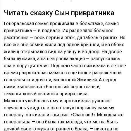
Читать сказку Сын привратника
Генеральская семья проживала в бельэтаже, семья
привратника — в подвале. Их разделяло большое
расстояние — весь первый этаж, да табель о рангах. Но
все же обе семьи жили под одной крышей, и из обоих
жилищ открывался вид на улицу и во двор. На дворе
была лужайка, а на ней росла акация — распускалась
она в пору цветения. Под нею часто сиживала в летнее
время разряженная мамка с ещё более разряженной
генеральской дочкой, малюткой Эмилией. А перед
ними выплясывал босоногий, черноглазый,
темноволосый сынишка привратника.
Малютка улыбалась ему и протягивала ручонки;
случалось увидеть в окно такую картинку самому
генералу, он кивал и говорил: «Charmant!» Молодая же
генеральша — она была так молода, что могла быть
дочкой своего мужа от раннего брака, — никогда не