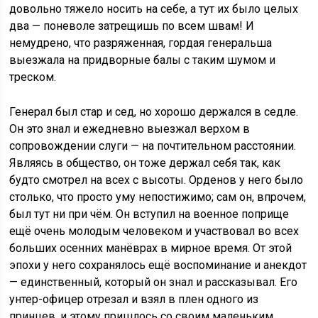
довольно тяжело носить на себе, а тут их было целых
два — поневоле затрещишь по всем швам! И
немудрено, что разряженная, гордая генеральша
выезжала на придворные балы с таким шумом и
треском.
Генерал был стар и сед, но хорошо держался в седле.
Он это знал и ежедневно выезжал верхом в
сопровождении слуги — на почтительном расстоянии.
Являясь в общество, он тоже держал себя так, как
будто смотрел на всех с высоты. Орденов у него было
столько, что просто уму непостижимо; сам он, впрочем,
был тут ни при чём. Он вступил на военное поприще
ещё очень молодым человеком и участвовал во всех
больших осенних манёврах в мирное время. От этой
эпохи у него сохранялось ещё воспоминание и анекдот
— единственный, который он знал и рассказывал. Его
унтер-офицер отрезал и взял в плен одного из
принцев, и этому пришлось со своим маленьким