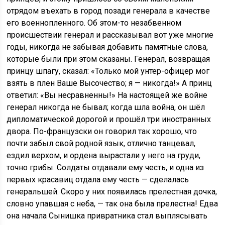
отрядом въехать в город позади генерала в качестве
его военнопленного. Об этом-то незабвенном
происшествии генерал и рассказывал вот уже многие
годы, никогда не забывая добавить памятные слова,
которые были при этом сказаны. Генерал, возвращая
принцу шпагу, сказал: «Только мой унтер-офицер мог
взять в плен Ваше Высочество; я — никогда!» А принц
ответил: «Вы несравненны!» На настоящей же войне
генерал никогда не бывал; когда шла война, он шёл
дипломатической дорогой и прошёл три иностранных
двора. По-французски он говорил так хорошо, что
почти забыл свой родной язык, отлично танцевал,
ездил верхом, и ордена вырастали у него на груди,
точно грибы. Солдаты отдавали ему честь, и одна из
первых красавиц отдала ему честь — сделалась
генеральшей. Скоро у них появилась прелестная дочка,
словно упавшая с неба, — так она была прелестна! Едва
она начала Сынишка привратника стал выплясывать