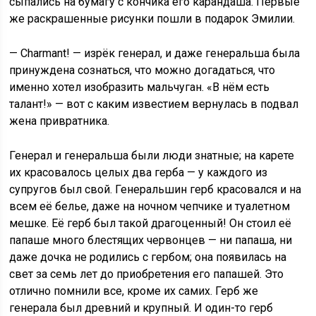
сыпались на бумагу с кончика его карандаша. Первые
же раскрашенные рисунки пошли в подарок Эмилии.
— Charmant! — изрёк генерал, и даже генеральша была
принуждена сознаться, что можно догадаться, что
именно хотел изобразить мальчуган. «В нём есть
талант!» — вот с каким известием вернулась в подвал
жена привратника.
Генерал и генеральша были люди знатные; на карете
их красовалось целых два герба — у каждого из
супругов был свой. Генеральшин герб красовался и на
всем её белье, даже на ночном чепчике и туалетном
мешке. Её герб был такой драгоценный! Он стоил её
папаше много блестящих червонцев — ни папаша, ни
даже дочка не родились с гербом; она появилась на
свет за семь лет до приобретения его папашей. Это
отлично помнили все, кроме их самих. Герб же
генерала был древний и крупный. И один-то герб