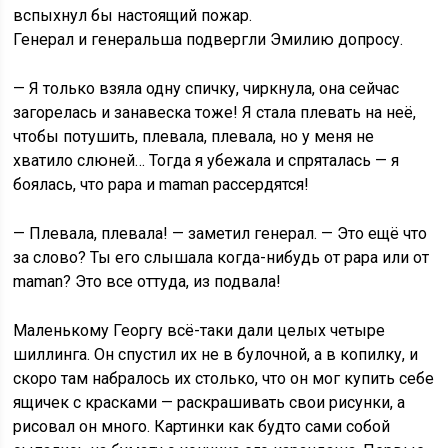
вспыхнул бы настоящий пожар.
Генерал и генеральша подвергли Эмилию допросу.
— Я только взяла одну спичку, чиркнула, она сейчас
загорелась и занавеска тоже! Я стала плевать на неё,
чтобы потушить, плевала, плевала, но у меня не
хватило слюней… Тогда я убежала и спряталась — я
боялась, что papa и maman рассердятся!
— Плевала, плевала! — заметил генерал. — Это ещё что
за слово? Ты его слышала когда-нибудь от papa или от
maman? Это все оттуда, из подвала!
Маленькому Георгу всё-таки дали целых четыре
шиллинга. Он спустил их не в булочной, а в копилку, и
скоро там набралось их столько, что он мог купить себе
ящичек с красками — раскрашивать свои рисунки, а
рисовал он много. Картинки как будто сами собой