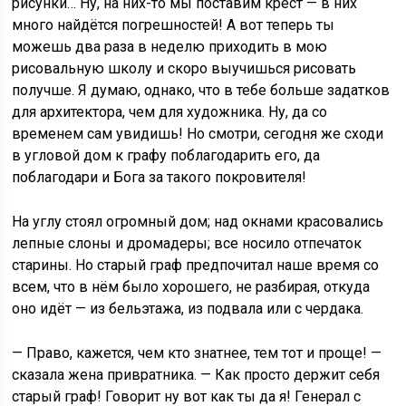
рисунки… Ну, на них-то мы поставим крест — в них
много найдётся погрешностей! А вот теперь ты
можешь два раза в неделю приходить в мою
рисовальную школу и скоро выучишься рисовать
получше. Я думаю, однако, что в тебе больше задатков
для архитектора, чем для художника. Ну, да со
временем сам увидишь! Но смотри, сегодня же сходи
в угловой дом к графу поблагодарить его, да
поблагодари и Бога за такого покровителя!
На углу стоял огромный дом; над окнами красовались
лепные слоны и дромадеры; все носило отпечаток
старины. Но старый граф предпочитал наше время со
всем, что в нём было хорошего, не разбирая, откуда
оно идёт — из бельэтажа, из подвала или с чердака.
— Право, кажется, чем кто знатнее, тем тот и проще! —
сказала жена привратника. — Как просто держит себя
старый граф! Говорит ну вот как ты да я! Генерал с