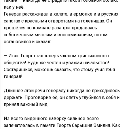
также — никогда не страдать такой головной болью,
как у неё.
Генерал расхаживал в халате, в ермолке и в русских
сапогах с красными отворотами на голенищах. Он
прошёлся по комнате раза три, предаваясь
собственным мыслям и воспоминаниям, потом
остановился и сказал:
— Итак, Георг стал теперь членом христианского
общества! Будь же честен и уважай начальство!
Состаришься, можешь сказать, что этому учил тебя
генерал!
Длиннее этой речи генералу никогда не приходилось
держать. Проговорив её, он опять углубился в себя и
принял важный вид.
Из всего виденного наверху сильнее всего
запечатлелась в памяти Георга барышня Эмилия. Как