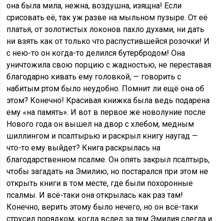
она была мила, нежна, воздушна, изящна! Если
срисовать её, так уж разве на мыльном пузыре. От её
платья, от золотистых локонов пахло духами, ни дать
ни взять как от только что распустившейся розочки! И
с нею-то он когда-то делился бутербродом! Она
уничтожила свою порцию с жадностью, не переставая
благодарно кивать ему головкой, — говорить с
набитым ртом было неудобно. Помнит ли ещё она об
этом? Конечно! Красивая книжка была ведь подарена
ему «на память». И вот в первое же новолуние после
Нового года он вышел на двор с хлебом, медным
шиллингом и псалтырью и раскрыл книгу наугад —
что-то ему выйдет? Книга раскрылась на
благодарственном псалме. Он опять закрыл псалтырь,
чтобы загадать на Эмилию, но постарался при этом не
открыть книги в том месте, где были похоронные
псалмы. И всё-таки она открылась как раз там!
Конечно, верить этому было нечего, но он всё-таки
струсил порядком, когда вслед за тем Эмилия слегла и