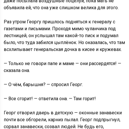
даже посылала воздушные поцелуи, пока мать не
объявила ей, что она уже слишком велика для этого.
Раз утром Георгу пришлось подняться к генералу с
газетами и письмами. Проходя мимо чуланчика под
лестницей, он услышал там какой-то писк и подумал
было, что туда забился цыплёнок. Но оказалась, что там
всхлипывает генеральская дочка в кисее и кружевах.
— Только не говори папе и маме — они рассердятся! —
сказала она.
— О чём, барышня? — спросил Георг.
— Все сгорит! — ответила она. — Там горит!
Георг отворил дверь в детскую — оконные занавески
почти все обгорели, карниз пылал. Георг подпрыгнул,
сорвал занавески, созвал людей. Не будь его,