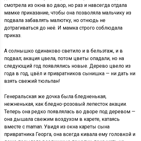
смотрела из окна во двор, но раз и навсегда отдала
мамке приказание, чтобы она позволяла мальчику из
подвала забавлять малютку, но отнюдь не
дотрагиваться до неё. И мамка строго соблюдала
приказ.
А солнышко одинаково светило и в бельэтаж, и в
подвал; акация цвела, потом цветы опадали, но на
следующий год появлялись новые. Дерево цвело из
года в год, цвёл и привратников сынишка — ни дать ни
взять свежий тюльпан!
Генеральская же дочка была бледненькая,
нежненькая, как бледно-розовый лепесток акации.
Теперь она редко появлялась во дворе под деревом —
она дышала свежим воздухом в карете, катаясь
вместе с maman. Увидя из окна кареты сына
привратника Георга, она всегда кивала ему головкой и