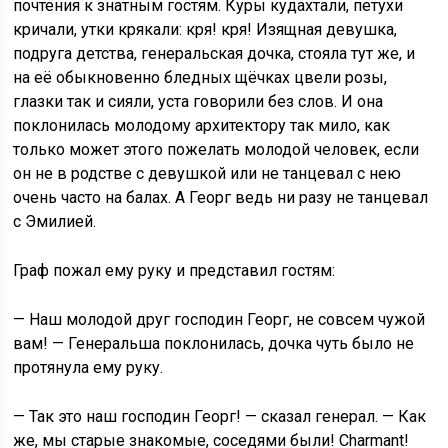
почтения к знатным гостям. Куры кудахтали, петухи
кричали, утки крякали: кря! кря! Изящная девушка,
подруга детства, генеральская дочка, стояла тут же, и
на её обыкновенно бледных щёчках цвели розы,
глазки так и сияли, уста говорили без слов. И она
поклонилась молодому архитектору так мило, как
только может этого пожелать молодой человек, если
он не в родстве с девушкой или не танцевал с нею
очень часто на балах. А Георг ведь ни разу не танцевал
с Эмилией.
Граф пожал ему руку и представил гостям:
— Наш молодой друг господин Георг, не совсем чужой
вам! — Генеральша поклонилась, дочка чуть было не
протянула ему руку.
— Так это наш господин Георг! — сказал генерал. — Как
же, мы старые знакомые, соседями были! Charmant!