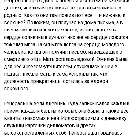
Георга оно проходило с пользой и совсем не казалось
долгим, исключая тех минут, когда он вспоминал о
родных. Как-то они там поживают все — и нижние, и
верхние? Положим, он получал из дома письма, а в
письма можно вложить многое, из них льются в
сердце солнечные лучи, от них же на сердце ложится
тяжёлая мгла. Такая мгла легла на сердце молодого
человека, когда он получил письмо, извещавшее о
смерти его отца. Мать осталась вдовой. Эмилия была
для неё ангелом-утешителем, спускалась к ней в
подвал, писала мать, и сама устроила так, что
должность привратницы осталась за вдовой
покойного.
Генеральша вела дневник. Туда записывался каждый
приём, каждый бал, на которых она была, а также все
визиты знакомых к ней. Иллюстрациями к дневнику
служили карточки дипломатов и других
высокопоставленных особ. Генеральша гордилась