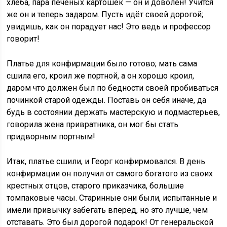
хлеба, пара печёных картошек — он и доволен! Учится
же он и теперь задаром. Пусть идёт своей дорогой;
увидишь, как он порадует нас! Это ведь и профессор
говорит!
Платье для конфирмации было готово; мать сама
сшила его, кроил же портной, а он хорошо кроил,
даром что должен был по бедности своей пробиваться
починкой старой одежды. Поставь он себя иначе, да
будь в состоянии держать мастерскую и подмастерьев,
говорила жена привратника, он мог бы стать
придворным портным!
Итак, платье сшили, и Георг конфирмовался. В день
конфирмации он получил от самого богатого из своих
крестных отцов, старого приказчика, большие
томпаковые часы. Старинные они были, испытанные и
имели привычку забегать вперёд, но это лучше, чем
отставать. Это был дорогой подарок! От генеральской