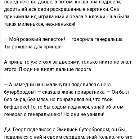
перед нею во дворе, а потом, когда она подросла,
дарить ей все свои раскрашенные картинки. Она
принимала их, играла ими и рвала в клочки. Она была
такая миленькая, нежненькая!
— Мой розовый лепесток! — говорила генеральша. —
Ты рождена для принца!
А принц-то уж стоял за дверями, только никто не знал
этого. Люди не видят дальше порога.
— А намедни наш мальчуган поделился с нею
бутербродом! — сказала жена привратника. — Он был
без сыра, без мяса, но понравился ей, что твой
бифштекс! То-то бы содом поднялся, узнай об этом
генерал с генеральшею! Но они не узнали!
Да, Георг поделился с Эмилией бутербродом; он бы
поделился с ней и своим сердцем, знай только, что это