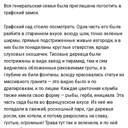
Вся генеральская семья была приглашена погостить в
графский замок.
Графский сад стоило посмотреть. Одна часть его была
разбита в старинном вкусе: всюду шли, точно зелёные
ширмы, прямые подстриженные живые изгороди, а в
них были понаделаны круглые отверстия, вроде
слуховых окошечек. Тисовые деревца были
пострижены в виде звёзд и пирамид; там и сям
виднелись обложенные раковинами гроты, а в
глубине их били фонтаны; всюду красовались статуи из
массивного гранита — это видно было и по
драпировкам, и по лицам. Каждая цветочная клумба
также имела свою форму — рыбы, герба, инициала. Эта
часть сада была во французском вкусе. Из неё же
попадали в свежий, роскошный парк, где деревья
росли, как хотели, и потому разрослись на славу,
густые, огромные! Трава тут так и зеленела, и по ней