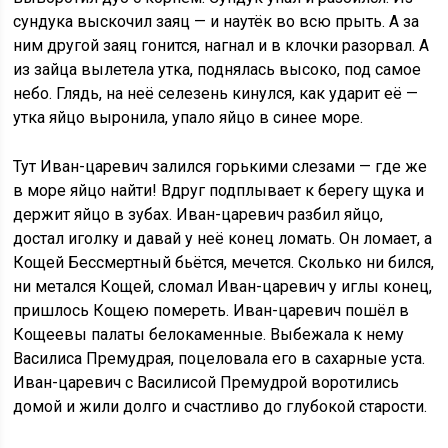
сундука выскочил заяц — и наутёк во всю прыть. А за
ним другой заяц гонится, нагнал и в клочки разорвал. А
из зайца вылетела утка, поднялась высоко, под самое
небо. Глядь, на неё селезень кинулся, как ударит её —
утка яйцо выронила, упало яйцо в синее море.
Тут Иван-царевич залился горькими слезами — где же
в море яйцо найти! Вдруг подплывает к берегу щука и
держит яйцо в зубах. Иван-царевич разбил яйцо,
достал иголку и давай у неё конец ломать. Он ломает, а
Кощей Бессмертный бьётся, мечется. Сколько ни бился,
ни метался Кощей, сломал Иван-царевич у иглы конец,
пришлось Кощею помереть. Иван-царевич пошёл в
Кощеевы палаты белокаменные. Выбежала к нему
Василиса Премудрая, поцеловала его в сахарные уста.
Иван-царевич с Василисой Премудрой воротились
домой и жили долго и счастливо до глубокой старости.