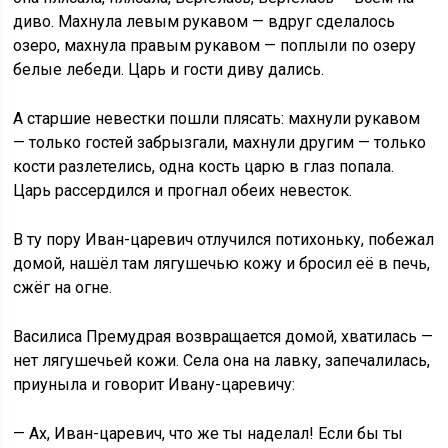
диво. Махнула левым рукавом — вдруг сделалось
озеро, махнула правым рукавом — поплыли по озеру
белые лебеди. Царь и гости диву дались.
А старшие невестки пошли плясать: махнули рукавом
— только гостей забрызгали, махнули другим — только
кости разлетелись, одна кость царю в глаз попала.
Царь рассердился и прогнал обеих невесток.
В ту пору Иван-царевич отлучился потихоньку, побежал
домой, нашёл там лягушечью кожу и бросил её в печь,
сжёг на огне.
Василиса Премудрая возвращается домой, хватилась —
нет лягушечьей кожи. Села она на лавку, запечалилась,
приуныла и говорит Ивану-царевичу:
— Ах, Иван-царевич, что же ты наделал! Если бы ты