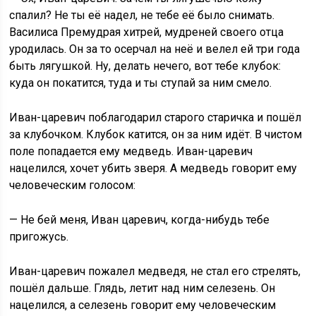
спалил? Не ты её надел, не тебе её было снимать.
Василиса Премудрая хитрей, мудреней своего отца
уродилась. Он за то осерчал на неё и велел ей три года
быть лягушкой. Ну, делать нечего, вот тебе клубок:
куда он покатится, туда и ты ступай за ним смело.
Иван-царевич поблагодарил старого старичка и пошёл
за клубочком. Клубок катится, он за ним идёт. В чистом
поле попадается ему медведь. Иван-царевич
нацелился, хочет убить зверя. А медведь говорит ему
человеческим голосом:
— Не бей меня, Иван царевич, когда-нибудь тебе
пригожусь.
Иван-царевич пожалел медведя, не стал его стрелять,
пошёл дальше. Глядь, летит над ним селезень. Он
нацелился, а селезень говорит ему человеческим