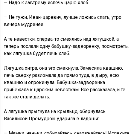
— Надо к завтрему испечь царю хлеб.
— Не тужи, Иван-царевич, лучше ложись спать, утро
вечера мудренее.
А те невестки, сперва-то смеялись над лягушкой, а
теперь послали одну бабушку-задворенку, посмотреть,
как лягушка будет печь хлеб.
Лягушка хитра, она это смекнула. Замесила квашню,
печь сверху разломала да прямо туда, в дыру, всю
квашню и опрокинула. Бабушка-задворенка
прибежала к царским невесткам. Все рассказала, и те
так же стали делать.
А лягушка прыгнула на крыльцо, обернулась
Василисой Премудрой, ударила в ладоши:
— Мамки, няньки, собирайтесь, снаряжайтесь! Испеките