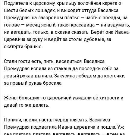
Подлетела к царскому крыльцу золочёная карета о
шести белых лошадях, и выходит оттуда Василиса
Премудрая: на лазоревом платье — частые звёзды, на
голове — месяц ясный, такая красавица — ни вздумать,
ни взгадать, только, в сказке сказать. Берёт она Ивана-
царевича за руку и ведёт за столы дубовые, за
скатерти браные.
Стали гости есть, пить, веселиться. Василиса
Премудрая испила из стакана да последки себе за
левый рукав вылила. Закусила лебедем да косточки,
за правый рукав бросила.
Жёны больших-то царевичей увидали её хитрости и
давай то же делать.
Попили, поели, настал черёд плясать. Василиса
Премудрая подхватила Ивана-царевича и пошла. Уж
она плясала, плясала, вертелась, вертелась — всем на