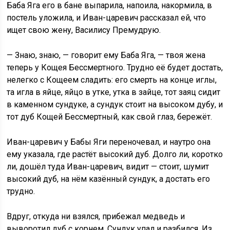
Баба Яга его в бане выпарила, напоила, накормила, в
постель уложила, и Иван-царевич рассказал ей, что
ищет свою жену, Василису Премудрую.
— Знаю, знаю, — говорит ему Баба Яга, — твоя жена
теперь у Кощея Бессмертного. Трудно её будет достать,
нелегко с Кощеем сладить: его смерть на конце иглы,
та игла в яйце, яйцо в утке, утка в зайце, тот заяц сидит
в каменном сундуке, а сундук стоит на высоком дубу, и
тот дуб Кощей Бессмертный, как свой глаз, бережёт.
Иван-царевич у Бабы Яги переночевал, и наутро она
ему указала, где растёт высокий дуб. Долго ли, коротко
ли, дошёл туда Иван-царевич, видит — стоит, шумит
высокий дуб, на нём казённый сундук, а достать его
трудно.
Вдруг, откуда ни взялся, прибежал медведь и
выворотил дуб с корнем. Сундук упал и разбился. Из