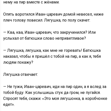
нему на пир вместе с жёнами.
Опять воротился Иван-царевич домой невесел, ниже
плеч голову повесил. Лягушка, по полу скачет:
— Ква, ква, Иван-царевич, что закручинился? Или
услыхал от батюшки слово неприветливое?
— Лягушка, лягушка, как мне не горевать! Батюшка
наказал, чтобы я пришёл с тобой на пир, а как я, тебя
людям покажу?
Лягушка отвечает:
— Не тужи, Иван-царевич, иди на пир один, а я вслед за
тобой буду. Как услышишь стук да гром, не пугайся.
Спросят тебя, скажи: «Это моя лягушонка, в коробчонке
едет».