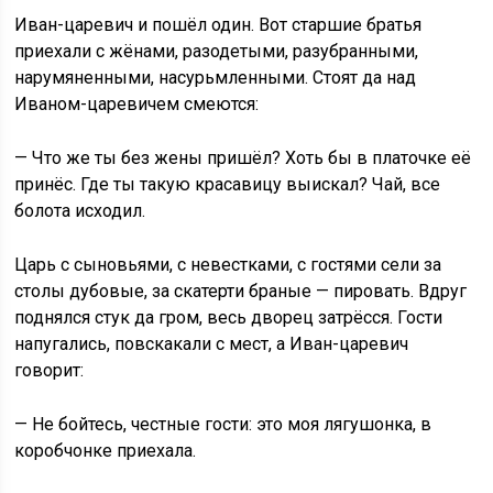
Иван-царевич и пошёл один. Вот старшие братья
приехали с жёнами, разодетыми, разубранными,
нарумяненными, насурьмленными. Стоят да над
Иваном-царевичем смеются:
— Что же ты без жены пришёл? Хоть бы в платочке её
принёс. Где ты такую красавицу выискал? Чай, все
болота исходил.
Царь с сыновьями, с невестками, с гостями сели за
столы дубовые, за скатерти браные — пировать. Вдруг
поднялся стук да гром, весь дворец затрёсся. Гости
напугались, повскакали с мест, а Иван-царевич
говорит:
— Не бойтесь, честные гости: это моя лягушонка, в
коробчонке приехала.