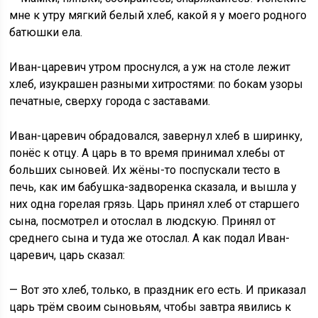
мне к утру мягкий белый хлеб, какой я у моего родного
батюшки ела.
Иван-царевич утром проснулся, а уж на столе лежит
хлеб, изукрашен разными хитростями: по бокам узоры
печатные, сверху города с заставами.
Иван-царевич обрадовался, завернул хлеб в ширинку,
понёс к отцу. А царь в то время принимал хлебы от
больших сыновей. Их жёны-то поспускали тесто в
печь, как им бабушка-задворенка сказала, и вышла у
них одна горелая грязь. Царь принял хлеб от старшего
сына, посмотрел и отослал в людскую. Принял от
среднего сына и туда же отослал. А как подал Иван-
царевич, царь сказал:
— Вот это хлеб, только, в праздник его есть. И приказал
царь трём своим сыновьям, чтобы завтра явились к