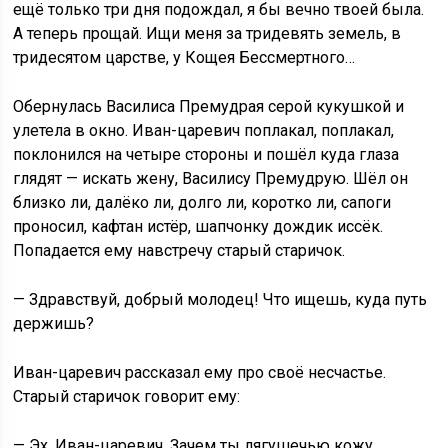
ещё только три дня подождал, я бы вечно твоей была.
А теперь прощай. Ищи меня за тридевять земель, в
тридесятом царстве, у Кощея Бессмертного…
Обернулась Василиса Премудрая серой кукушкой и
улетела в окно. Иван-царевич поплакал, поплакал,
поклонился на четыре стороны и пошёл куда глаза
глядят — искать жену, Василису Премудрую. Шёл он
близко ли, далёко ли, долго ли, коротко ли, сапоги
проносил, кафтан истёр, шапчонку дождик иссёк.
Попадается ему навстречу старый старичок.
— Здравствуй, добрый молодец! Что ищешь, куда путь
держишь?
Иван-царевич рассказал ему про своё несчастье.
Старый старичок говорит ему:
— Эх, Иван-царевич. Зачем ты лягушечью кожу