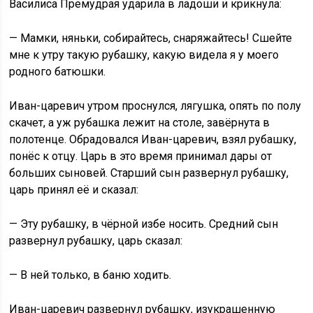
Василиса Премудрая ударила в ладоши и крикнула:
— Мамки, няньки, собирайтесь, снаряжайтесь! Сшейте
мне к утру такую рубашку, какую видела я у моего
родного батюшки.
Иван-царевич утром проснулся, лягушка, опять по полу
скачет, а уж рубашка лежит на столе, завёрнута в
полотенце. Обрадовался Иван-царевич, взял рубашку,
понёс к отцу. Царь в это время принимал дары от
больших сыновей. Старший сын развернул рубашку,
царь принял её и сказал:
— Эту рубашку, в чёрной избе носить. Средний сын
развернул рубашку, царь сказал:
— В ней только, в баню ходить.
Иван-царевич развернул рубашку, изукрашенную