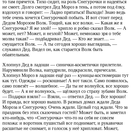
то там прячется. Тихо сидит, на роль Снегурочки и надеяться
не смеет. Долго смотрел Дед Мороз в тень, а потом под ёлку,
вздохнул и говорит: — Ладно прятаться! Выходи! Знаю ведь
тебе очень хочется Снегурочкой побыть. И вот стоит перед
Дедом Морозом Волк. Тощий, как все волки. — Какая же я
Снегурочка? Я же злой! — хрипло и робко сказал Волк. — А
может, нет? Может, и незлой? Может, немножко зря о тебе
молва такая? — подбадривал Дед. — Кто же знает… —
смущается Волк. — А ты сегодня хорошо выглядишь, —
слукавил Дед. Видел он, как старается Волк быть
обаятельным.
Хлопнул Дед в ладоши — синички-косметички прилетели.
Нарумянили Волка, напудрили, подкрасили, причесали.
Хлопнул Мороз в ладоши ещё раз — куницы-костюмерши тут
как тут. Одежды — роскошные! А вот такси. Само появилось,
само повезёт — волшебное. — Да ты не волнуйся, все хорошо
будет. — А я не волнуюсь, — щёлкнул со страху зубами Волк.
— Подарки взяли? — Взяли, — ответил Дед. — Все хорошо!
И правда, все хорошо вышло. В разных домах ждали Деда
Мороза и Снегурочку. Очень ждали. Целый год ждали. Что за
праздник без этих сказочных гостей? Может быть, и заметил
кто-нибудь, что «Снегурочка» что-то на себя не совсем
похожа: и воротник пушистый все поднимает, и рукавички
расшитые не снимает, и голосок у неё хрипловат. Может,