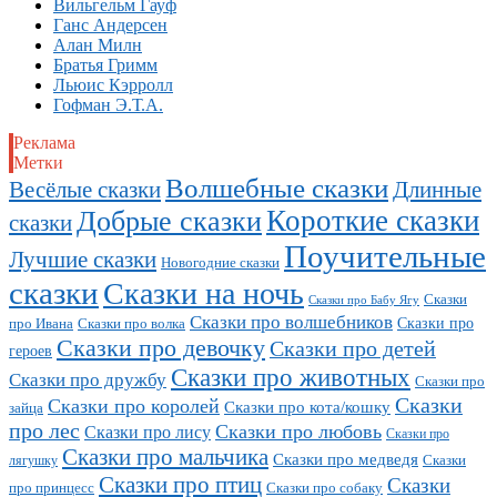
Вильгельм Гауф
Ганс Андерсен
Алан Милн
Братья Гримм
Льюис Кэрролл
Гофман Э.Т.А.
Реклама
Метки
Волшебные сказки
Длинные
Весёлые сказки
Короткие сказки
Добрые сказки
сказки
Поучительные
Лучшие сказки
Новогодние сказки
сказки
Сказки на ночь
Сказки
Сказки про Бабу Ягу
Сказки про волшебников
Сказки про
про Ивана
Сказки про волка
Сказки про девочку
Сказки про детей
героев
Сказки про животных
Сказки про дружбу
Сказки про
Сказки
Сказки про королей
Сказки про кота/кошку
зайца
про лес
Сказки про любовь
Сказки про лису
Сказки про
Сказки про мальчика
Сказки про медведя
Сказки
лягушку
Сказки про птиц
Сказки
про принцесс
Сказки про собаку