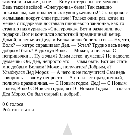
заметили, а может, и нет… Кому интересны эти мелочи…
Ведь такой весёлой «Снегурочка» была! Так смешно
показывала, как подаренных кукол укачивать! Так здорово с
малышами вокруг ёлки прыгала! Только один раз, когда из
мешка с подарками доставала плюшевого зайчонка, как-то
странно нахмурилась «Снегурочка». Вот и раздарили все
подарки. Вот и кончился хлопотный праздничный вечер.
Домой, в лес мчит Деда и Волка волшебное такси. — Ну, что,
Волк? — хитро спрашивает Дед. — Устал? Трудно весь вечер
добрым! быть? Вздохнул Волк: — Может, и нелегко. С
непривычки… Ну а злым? Злым легко, думаешь? Не надоело,
думаешь? Ой, Дед, непросто это — злым быть. Вот бы стать
мне добрым Волком! Может, получится? Добрым, а?
Улыбнулся Дед Мороз: — А чего ж не получится! Сам ведь
говоришь — злому непросто. …А вот и лес праздничный,
полночь праздничная. — С Новым годом, Дед! — С Новым
годом, Волк! С Новым годом, все! С Новым Годом! — сказал
Дед Мороз. Он был старый и добрый.
0
0
голоса
Рейтинг статьи