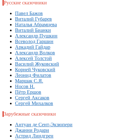
Русские сказочники
Павел Бажов
Виталий Губарев
Наталья Абрамцева
Виталий Бианки
Александр Пушкин
Всеволод Гаршин
Аркадий Гайдар
Александр Волков
Алексей Толстой
Василий Жуковский
Корней Чуковский
Леонид Филатов
Маршак С.Я.
Носов Н.
Пётр Ершов
Сергей Аксаков
Сергей Михалков
Зарубежные сказочники
Антуан де Сент-Экзюпери
Джанни Родари
Астрид Линдгрен