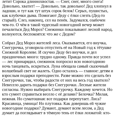
летит Сорока длиннохвостая. — Снег, снег, много снега!
Довольно, хватит! — Довольно, так довольно! Дед хлопнул в
ладоши, и тут как тут штук сорок белок! Серых, пушистых,
как клубочки дыма. Помогают Деду с ёлки слезть (Дед-то
старый). Слез, наконец, сел на пенёк. Задумался, озабочен
чем-то. О чём в такой чудесный новогодний вечер может
печалиться Дед Мороз? Снежинки покалывают лесной народ,
волнуются, беспокоятся: что же с Дедом?
Собрал Дед Мороз жителей леса. Оказывается, его внучка,
Снегурочка, уговорила отпустить её на Новый год к тётушке
Снежной Королеве. И скучно Деду без внучки, и дел
праздничных много: трудно одному. Правда почти все успел
— лес принарядил, снежинок попросил всю новогоднюю
ночь танцевать, искриться. Луна обещала самый сказочный
волшебный свет не жалеть. Одно осталось — главное: детям и
взрослым подарки преподнести. Разве можно это сделать без
Снегурочки, так, чтобы радости от них на весь год хватило?
Невесело дарить подарки без Снегурочки. Лесные жители
согласны. Нужно выбирать Снегурочку. Каждому хочется. Но
кто сумеет справиться весело с её делами? Белочка? Милая,
нежная. Но суматошная: все подарки перепутает. Лиса?
Красавица, умница! Но плутовка. Как доверишь ей чужие
новогодние подарки? Думают, думают всем лесом, а Дед
думает да поглядывает в тёмную тень от ёлки лохматой: кто-