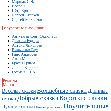
Маршак С.Я.
Носов Н.
Пётр Ершов
Сергей Аксаков
Сергей Михалков
Зарубежные сказочники
Антуан де Сент-Экзюпери
Джанни Родари
Астрид Линдгрен
Вильгельм Гауф
Ганс Андерсен
Алан Милн
Братья Гримм
Льюис Кэрролл
Гофман Э.Т.А.
Реклама
Метки
Волшебные сказки
Длинные
Весёлые сказки
Короткие сказки
Добрые сказки
сказки
Поучительные
Лучшие сказки
Новогодние сказки