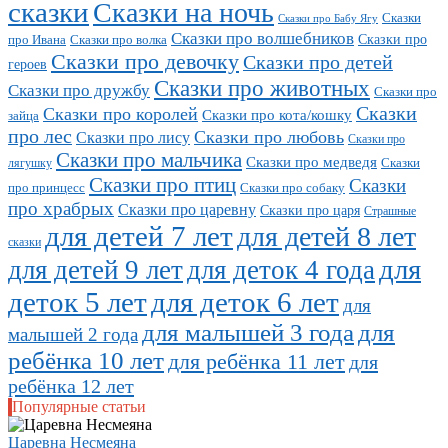
сказки
Сказки на ночь
Сказки
Сказки про Бабу Ягу
Сказки про волшебников
Сказки про
про Ивана
Сказки про волка
Сказки про девочку
Сказки про детей
героев
Сказки про животных
Сказки про дружбу
Сказки про
Сказки
Сказки про королей
Сказки про кота/кошку
зайца
про лес
Сказки про любовь
Сказки про лису
Сказки про
Сказки про мальчика
Сказки про медведя
Сказки
лягушку
Сказки про птиц
Сказки
про принцесс
Сказки про собаку
про храбрых
Сказки про царевну
Сказки про царя
Страшные
для детей 7 лет
для детей 8 лет
сказки
для
для детей 9 лет
для деток 4 года
деток 5 лет
для деток 6 лет
для
для малышей 3 года
для
малышей 2 года
ребёнка 10 лет
для ребёнка 11 лет
для
ребёнка 12 лет
Популярные статьи
Царевна Несмеяна