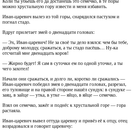
Коли ты убьёшь его да достанешь это семечко, в те поры
можно хрустальную гору извести и меня избавить.
Иван-царевич вылез из той горы, снарядился пастухом и
погнал стадо.
Вдруг прилетает змей о двенадцати головах:
— Эх, Иван-царевич! Не за своё ты дело взялся: чем бы тебе,
доброму молодцу, сражаться, а ты стадо пасёшь… Ну-ка
отсчитай мне двенадцать коров!
— Жирно будет! Я сам в суточки ем по одной уточке, а ты
чего захотел!
Начали они сражаться, и долго ли, коротко ли сражались —
Иван-царевич победил змея о двенадцати головах, разрезал,
его туловище и на правой стороне нашёл сундук: в сундуке —
заяц, в зайце — утка, в утке — яйцо, в яйце — семечко.
Взял он семечко, зажёг и поднёс к хрустальной горе — гора
растаяла.
Иван-царевич вывел оттуда царевну и привёз её к отцу, отец
возрадовался и говорит царевичу: