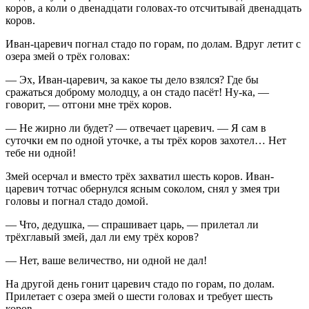
коров, а коли о двенадцати головах-то отсчитывай двенадцать
коров.
Иван-царевич погнал стадо по горам, по долам. Вдруг летит с
озера змей о трёх головах:
— Эх, Иван-царевич, за какое ты дело взялся? Где бы
сражаться доброму молодцу, а он стадо пасёт! Ну-ка, —
говорит, — отгони мне трёх коров.
— Не жирно ли будет? — отвечает царевич. — Я сам в
суточки ем по одной уточке, а ты трёх коров захотел… Нет
тебе ни одной!
Змей осерчал и вместо трёх захватил шесть коров. Иван-
царевич тотчас обернулся ясным соколом, снял у змея три
головы и погнал стадо домой.
— Что, дедушка, — спрашивает царь, — прилетал ли
трёхглавый змей, дал ли ему трёх коров?
— Нет, ваше величество, ни одной не дал!
На другой день гонит царевич стадо по горам, по долам.
Прилетает с озера змей о шести головах и требует шесть
коров.