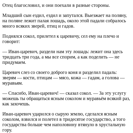
Отец благословил, и они поехали в разные стороны.
Младший сын ездил, ездил и запутался. Выезжает на поляну,
на поляне лежит палая лошадь, около этой падали собралось
много всяких зверей, птиц и гадов.
Поднялся сокол, прилетел к царевичу, сел ему на плечо и
говорит:
— Иван-царевич, раздели нам эту лошадь: лежит она здесь
тридцать три года, а мы все спорим, а как поделить — не
придумаем.
Царевич слез со своего доброго коня и разделил падаль:
зверям — кости, птицам — мясо, кожа — гадам, а голова —
муравьям.
— Спасибо, Иван-царевич! — сказал сокол. — За эту услугу
можешь ты обращаться ясным соколом и муравьём всякий раз,
как захочешь.
Иван-царевич ударился о сырую землю, сделался ясным
соколом, взвился и полетел в тридесятое государство, а того
государства больше чем наполовину втянуло в хрустальную
гору.