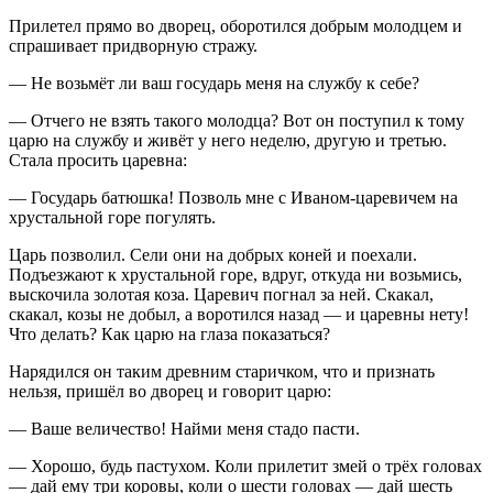
Прилетел прямо во дворец, оборотился добрым молодцем и
спрашивает придворную стражу.
— Не возьмёт ли ваш государь меня на службу к себе?
— Отчего не взять такого молодца? Вот он поступил к тому
царю на службу и живёт у него неделю, другую и третью.
Стала просить царевна:
— Государь батюшка! Позволь мне с Иваном-царевичем на
хрустальной горе погулять.
Царь позволил. Сели они на добрых коней и поехали.
Подъезжают к хрустальной горе, вдруг, откуда ни возьмись,
выскочила золотая коза. Царевич погнал за ней. Скакал,
скакал, козы не добыл, а воротился назад — и царевны нету!
Что делать? Как царю на глаза показаться?
Нарядился он таким древним старичком, что и признать
нельзя, пришёл во дворец и говорит царю:
— Ваше величество! Найми меня стадо пасти.
— Хорошо, будь пастухом. Коли прилетит змей о трёх головах
— дай ему три коровы, коли о шести головах — дай шесть