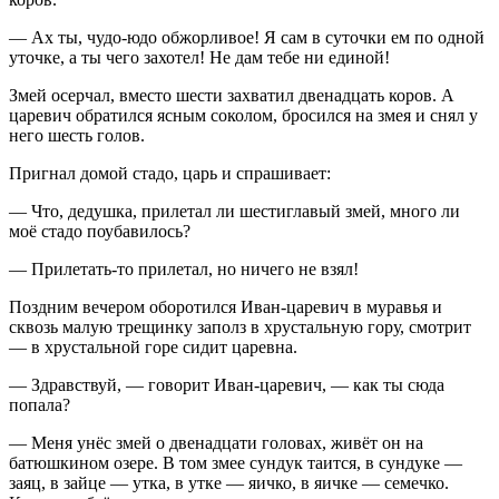
— Ах ты, чудо-юдо обжорливое! Я сам в суточки ем по одной
уточке, а ты чего захотел! Не дам тебе ни единой!
Змей осерчал, вместо шести захватил двенадцать коров. А
царевич обратился ясным соколом, бросился на змея и снял у
него шесть голов.
Пригнал домой стадо, царь и спрашивает:
— Что, дедушка, прилетал ли шестиглавый змей, много ли
моё стадо поубавилось?
— Прилетать-то прилетал, но ничего не взял!
Поздним вечером оборотился Иван-царевич в муравья и
сквозь малую трещинку заполз в хрустальную гору, смотрит
— в хрустальной горе сидит царевна.
— Здравствуй, — говорит Иван-царевич, — как ты сюда
попала?
— Меня унёс змей о двенадцати головах, живёт он на
батюшкином озере. В том змее сундук таится, в сундуке —
заяц, в зайце — утка, в утке — яичко, в яичке — семечко.